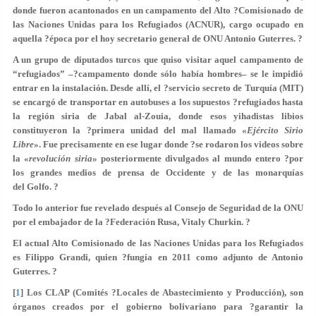
donde fueron acantonados en un campamento del Alto ?Comisionado de
las Naciones Unidas para los Refugiados (ACNUR), cargo ocupado en
aquella ?época por el hoy secretario general de ONU Antonio Guterres. ?
A un grupo de diputados turcos que quiso visitar aquel campamento de
“refugiados” –?campamento donde sólo había hombres– se le impidió
entrar en la instalación. Desde allí, el ?servicio secreto de Turquía (MIT)
se encargó de transportar en autobuses a los supuestos ?refugiados hasta
la región siria de Jabal al-Zouia, donde esos yihadistas libios
constituyeron la ?primera unidad del mal llamado «
Ejército Sirio
Libre
». Fue precisamente en ese lugar donde ?se rodaron los videos sobre
la «
revolución siria
» posteriormente divulgados al mundo entero ?por
los grandes medios de prensa de Occidente y de las monarquías
del Golfo. ?
Todo lo anterior fue revelado después al Consejo de Seguridad de la ONU
por el embajador de la ?Federación Rusa, Vitaly Churkin. ?
El actual Alto Comisionado de las Naciones Unidas para los Refugiados
es Filippo Grandi, quien ?fungía en 2011 como adjunto de Antonio
Guterres. ?
[
1
] Los CLAP (Comités ?Locales de Abastecimiento y Producción), son
órganos creados por el gobierno bolivariano para ?garantir la