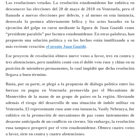
Las resoluciones vetadas.
La resolución estadounidense fue enfática en
desconocer las elecciones del 20 de mayo de 2018 en Venezuela, pero el
llamado a nuevas elecciones por defecto, y al menos en esta instancia,
desescala la postura abiertamente bélica y los actos basados en la
ejecución del golpe en curso mediante la figura de Juan Guaidó como
“presidente paralelo” por factura estadounidense. En otras palabras, han
propuesto una solución política y en los hechos están inutilizando a su
más reciente creación:
el propio Juan Guaidó
.
Ese proyecto de resolución obtuvo nueve votos a favor, tres en contra y
tres abstenciones, pero también contó con el doble veto ruso y chino en su
posición de miembros permanentes, lo cual impidió que dicha resolución
llegara a buen término.
Rusia, por su parte, se plegó a la propuesta de diálogo político entre las
fuerzas en pugna en Venezuela promovida por el Mecanismo de
Montevideo de la mano de un grupo de países en la región. Alertando
además el riesgo del desarrollo de una situación de índole militar en
Venezuela. El representante ruso ante esta instancia, Vasily Nebenzya, fue
enfático en la promoción de mecanismos de paz como instrumentos de
desarme anticipado de un conflicto en ciernes. Sin embargo, la resolución
rusa tampoco prosperó por el veto estadounidense. Obtuvo cuatro votos
a favor, siete en contra y cuatro abstenciones.