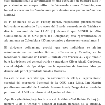
esos elementos iban a ser utilizados en una operación de bandera falsa ?
para simular un ataque militar de Venezuela contra Colombia, con
lo cual se crearían las ?condiciones para desatar una guerra en América
Latina.?
El 1º de marzo de 2019, Freddy Bernal, responsable gubernamental
bolivariano nombrado ?protector del Estado venezolano de Táchira y
director nacional de los CLAP [
1
], denunció que ACNUR (el Alto
Comisionado de la ONU para los Refugiados) está ?garantizando el
alojamiento en Colombia a 435 mercenarios y desertores venezolanos. ?
El dirigente bolivariano precisó que esos individuos se alojan
actualmente en los hoteles Bolívar, ?Caravana y Cavalier, en la
localidad colombiana de Cúcuta –limítrofe con Venezuela– y que están ?
bajo las órdenes del general traidor venezolano Clíver Alcalá Cordones,
con el objetivo de ?participar en la operación de bandera falsa ya
denunciada por el presidente Nicolás Maduro.?
No está de más recordar que, en noviembre de 2011, el representante
especial del secretario ?general de la ONU para Libia, Ian Martin
(ex director mundial de Amnistía Internacional), ?organizó el traslado
por barco de 1 500 miembros de al-Qaeda en Libia. ?
Aquellos yihadistas, bajo las órdenes de los libios Abdelhakim Belhaj (ex
número 3 de al-Qaeda) y ?Mahdi al-Harati, llegaron así a Turquía,