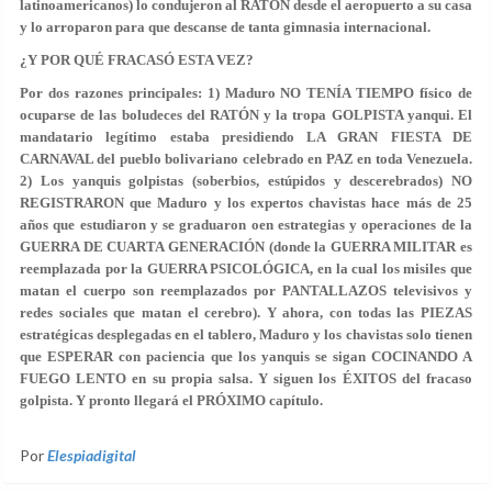
latinoamericanos) lo condujeron al RATÓN desde el aeropuerto a su casa
y lo arroparon para que descanse de tanta gimnasia internacional.
¿Y POR QUÉ FRACASÓ ESTA VEZ?
Por dos razones principales: 1) Maduro NO TENÍA TIEMPO físico de
ocuparse de las boludeces del RATÓN y la tropa GOLPISTA yanqui. El
mandatario legítimo estaba presidiendo LA GRAN FIESTA DE
CARNAVAL del pueblo bolivariano celebrado en PAZ en toda Venezuela.
2) Los yanquis golpistas (soberbios, estúpidos y descerebrados) NO
REGISTRARON que Maduro y los expertos chavistas hace más de 25
años que estudiaron y se graduaron oen estrategias y operaciones de la
GUERRA DE CUARTA GENERACIÓN (donde la GUERRA MILITAR es
reemplazada por la GUERRA PSICOLÓGICA, en la cual los misiles que
matan el cuerpo son reemplazados por PANTALLAZOS televisivos y
redes sociales que matan el cerebro). Y ahora, con todas las PIEZAS
estratégicas desplegadas en el tablero, Maduro y los chavistas solo tienen
que ESPERAR con paciencia que los yanquis se sigan COCINANDO A
FUEGO LENTO en su propia salsa. Y siguen los ÉXITOS del fracaso
golpista. Y pronto llegará el PRÓXIMO capítulo.
Por
Elespiadigital