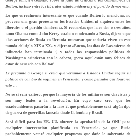
George también comentó sobre la falta de críticas a los comentarios de
Bolton, incluso entre los liberales estadounidenses y el partido demócrata.
Lo que es realmente interesante es que cuando Bolton lo menciona, no
provoca una gran protesta en los Estados Unidos, ni siquiera entre los
liberales o el partido demócrata. Si recuerdas que hace dos o tres años,
tanto Obama como John Kerry estaban condenando a Rusia, dijeron que
«las acciones de Rusia en Ucrania muestran que todavía viven en este
mundo del siglo XIX o XX» y dijeron: «Bueno, los días de Las esferas de
influencia han terminado ‘, y todos los responsables políticos de
Washington asintieron con la cabeza, ¡pero aquí están muy felices de
estar de acuerdo con Bolton!
Le pregunté a George si creía que veríamos a Estados Unidos seguir su
política de cambio de régimen en Venezuela, y cómo pensaba que lograría
esto …
No sé si será exitoso, porque la mayoría de los militares son chavistas y
son muy leales a la revolución. En cuyo caso creo que los
estadounidenses pasarán a la fase 2, que probablemente será algún tipo
de guerra de guerrillas lanzada desde Colombia y Brasil.
Será difícil para los EE. UU. obtener la aprobación de la ONU para
cualquier intervención planificada en Venezuela, ya que Rusia
probablemente vetará cualquier propuesta que dañe la soberanía de