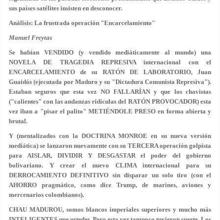
sus países satélites insisten en desconocer.
Análisis: La frustrada operación "Encarcelamiento"
Manuel Freytas
Se habían VENDIDO (y vendido mediáticamente al mundo) una
NOVELA DE TRAGEDIA REPRESIVA internacional con el
ENCARCELAMIENTO de su RATÓN DE LABORATORIO, Juan
Guaidós (ejecutada por Maduro y su "Dictadura Comunista Represiva").
Estaban seguros que esta vez NO FALLARÍAN y que los chavistas
("calientes" con las andanzas ridículas del RATÓN PROVOCADOR) esta
vez iban a "pisar el palito" METIÉNDOLE PRESO en forma abierta y
brutal.
Y (mentalizados con la DOCTRINA MONROE en su nueva versión
mediática) se lanzaron nuevamente con su TERCERA operación golpista
para AISLAR, DIVIDIR Y DESGASTAR el poder del gobierno
bolivariano. Y crear el nuevo CLIMA internacional para su
DERROCAMIENTO DEFINITIVO sin disparar un solo tiro (con el
AHORRO pragmático, como dice Trump, de marines, aviones y
mercenarios colombianos).
CHAU MADUROU, somos blancos imperiales superiores y mucho más
INTELIGENTES que ustedes. Pero esta vez tampoco tuvieron suerte. Los