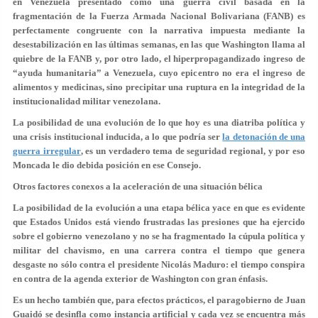
en Venezuela presentado como una guerra civil basada en la
fragmentación de la Fuerza Armada Nacional Bolivariana (FANB) es
perfectamente congruente con la narrativa impuesta mediante la
desestabilización en las últimas semanas, en las que Washington llama al
quiebre de la FANB y, por otro lado, el hiperpropagandizado ingreso de
“ayuda humanitaria” a Venezuela, cuyo epicentro no era el ingreso de
alimentos y medicinas, sino precipitar una ruptura en la integridad de la
institucionalidad militar venezolana.
La posibilidad de una evolución de lo que hoy es una diatriba política y
una crisis institucional inducida, a lo que podría ser
la detonación de una
guerra irregular
, es un verdadero tema de seguridad regional, y por eso
Moncada le dio debida posición en ese Consejo.
Otros factores conexos a la aceleración de una situación bélica
La posibilidad de la evolución a una etapa bélica yace en que es evidente
que Estados Unidos está viendo frustradas las presiones que ha ejercido
sobre el gobierno venezolano y no se ha fragmentado la cúpula política y
militar del chavismo, en una carrera contra el tiempo que genera
desgaste no sólo contra el presidente Nicolás Maduro: el tiempo conspira
en contra de la agenda exterior de Washington con gran énfasis.
Es un hecho también que, para efectos prácticos, el paragobierno de Juan
Guaidó se desinfla como instancia artificial y cada vez se encuentra más