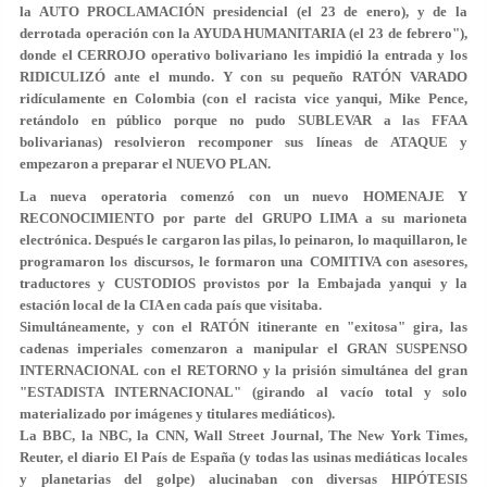
la AUTO PROCLAMACIÓN presidencial (el 23 de enero), y de la
derrotada operación con la AYUDA HUMANITARIA (el 23 de febrero"),
donde el CERROJO operativo bolivariano les impidió la entrada y los
RIDICULIZÓ ante el mundo. Y con su pequeño RATÓN VARADO
ridículamente en Colombia (con el racista vice yanqui, Mike Pence,
retándolo en público porque no pudo SUBLEVAR a las FFAA
bolivarianas) resolvieron recomponer sus líneas de ATAQUE y
empezaron a preparar el NUEVO PLAN.
La nueva operatoria comenzó con un nuevo HOMENAJE Y
RECONOCIMIENTO por parte del GRUPO LIMA a su marioneta
electrónica. Después le cargaron las pilas, lo peinaron, lo maquillaron, le
programaron los discursos, le formaron una COMITIVA con asesores,
traductores y CUSTODIOS provistos por la Embajada yanqui y la
estación local de la CIA en cada país que visitaba.
Simultáneamente, y con el RATÓN itinerante en "exitosa" gira, las
cadenas imperiales comenzaron a manipular el GRAN SUSPENSO
INTERNACIONAL con el RETORNO y la prisión simultánea del gran
"ESTADISTA INTERNACIONAL" (girando al vacío total y solo
materializado por imágenes y titulares mediáticos).
La BBC, la NBC, la CNN, Wall Street Journal, The New York Times,
Reuter, el diario El País de España (y todas las usinas mediáticas locales
y planetarias del golpe) alucinaban con diversas HIPÓTESIS