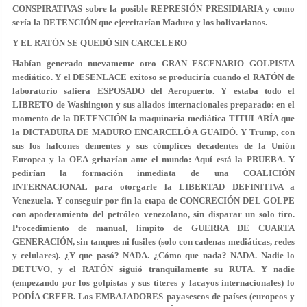
CONSPIRATIVAS sobre la posible REPRESIÓN PRESIDIARIA y como
sería la DETENCIÓN que ejercitarían Maduro y los bolivarianos.
Y EL RATÓN SE QUEDÓ SIN CARCELERO
Habían generado nuevamente otro GRAN ESCENARIO GOLPISTA
mediático. Y el DESENLACE exitoso se produciría cuando el RATÓN de
laboratorio saliera ESPOSADO del Aeropuerto. Y estaba todo el
LIBRETO de Washington y sus aliados internacionales preparado: en el
momento de la DETENCIÓN la maquinaria mediática TITULARÍA que
la DICTADURA DE MADURO ENCARCELÓ A GUAIDÓ. Y Trump, con
sus los halcones dementes y sus cómplices decadentes de la Unión
Europea y la OEA gritarían ante el mundo: Aquí está la PRUEBA. Y
pedirían la formación inmediata de una COALICIÓN
INTERNACIONAL para otorgarle la LIBERTAD DEFINITIVA a
Venezuela. Y conseguir por fin la etapa de CONCRECIÓN DEL GOLPE
con apoderamiento del petróleo venezolano, sin disparar un solo tiro.
Procedimiento de manual, limpito de GUERRA DE CUARTA
GENERACIÓN, sin tanques ni fusiles (solo con cadenas mediáticas, redes
y celulares). ¿Y que pasó? NADA. ¿Cómo que nada? NADA. Nadie lo
DETUVO, y el RATÓN siguió tranquilamente su RUTA. Y nadie
(empezando por los golpistas y sus títeres y lacayos internacionales) lo
PODÍA CREER. Los EMBAJADORES payasescos de países (europeos y