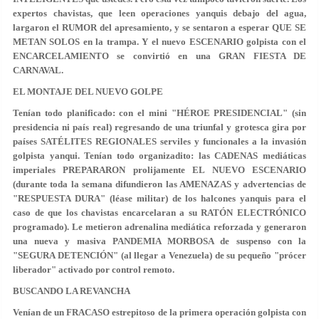
expertos chavistas, que leen operaciones yanquis debajo del agua,
largaron el RUMOR del apresamiento, y se sentaron a esperar QUE SE
METAN SOLOS en la trampa. Y el nuevo ESCENARIO golpista con el
ENCARCELAMIENTO se convirtió en una GRAN FIESTA DE
CARNAVAL.
EL MONTAJE DEL NUEVO GOLPE
Tenían todo planificado: con el mini "HÉROE PRESIDENCIAL" (sin
presidencia ni país real) regresando de una triunfal y grotesca gira por
países SATÉLITES REGIONALES serviles y funcionales a la invasión
golpista yanqui. Tenían todo organizadito: las CADENAS mediáticas
imperiales PREPARARON prolijamente EL NUEVO ESCENARIO
(durante toda la semana difundieron las AMENAZAS y advertencias de
"RESPUESTA DURA" (léase militar) de los halcones yanquis para el
caso de que los chavistas encarcelaran a su RATÓN ELECTRÓNICO
programado). Le metieron adrenalina mediática reforzada y generaron
una nueva y masiva PANDEMIA MORBOSA de suspenso con la
"SEGURA DETENCIÓN" (al llegar a Venezuela) de su pequeño "prócer
liberador" activado por control remoto.
BUSCANDO LA REVANCHA
Venían de un FRACASO estrepitoso de la primera operación golpista con