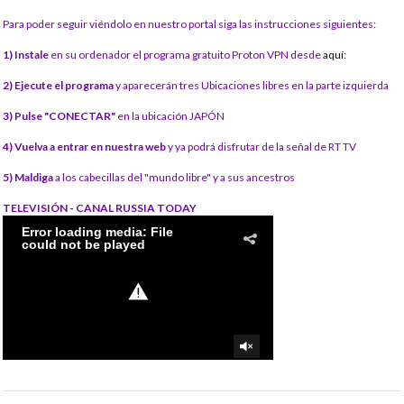
Para poder seguir viéndolo en nuestro portal siga las instrucciones siguientes:
1) Instale
en su ordenador el programa gratuito Proton VPN desde
aquí:
2) Ejecute el programa
y aparecerán tres Ubicaciones libres en la parte izquierda
3) Pulse "CONECTAR"
en la ubicación JAPÓN
4) Vuelva a entrar en nuestra web
y ya podrá disfrutar de la señal de RT TV
5) Maldiga
a los cabecillas del "mundo libre" y a sus ancestros
TELEVISIÓN - CANAL RUSSIA TODAY