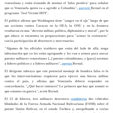
venezolana y están tratando de montar el
'falso positivo'
para señalar
que es Venezuela quien va a agredir a Colombia",
aseveró
Bernal en el
programa 'José Vicente HOY'.
El político afirma que Washington tiene
"sangre en el ojo"
luego de que
sus acciones contra Caracas en la OEA, la ONU y en la frontera
resultaran en una "derrota militar, política, diplomática y moral", por lo
que ahora se encuentra en preparaciones para
"armar la resistencia"
con la participación de desertores y mercenarios.
"Algunos de los oficiales traidores que están del lado de allá, tengo
información que ya los están agrupando y los van a armar para atacar
puestos militares venezolanos [...] puestos colombianos, y [para]
asesinar
a líderes
políticos y a líderes militares",
agrega
Bernal.
El dirigente subraya que este potencial montaje de bandera falsa es lo
que los intervencionistas requieren para ejercer una fuerza militar
contra el país, y afirma que Venezuela deberá responder en
concordancia. "¿Qué hacer entonces? Lo primero que
hay que asumir es
que estamos en guerra
", acotó Bernal.
El 23 de febrero, tres militares desertores
condujeron
dos vehículos
blindados de la Fuerza Armada Nacional Bolivariana (FANB) sobre el
puente Simón Bolívar, en el estado Táchira y,
atropellando a varias