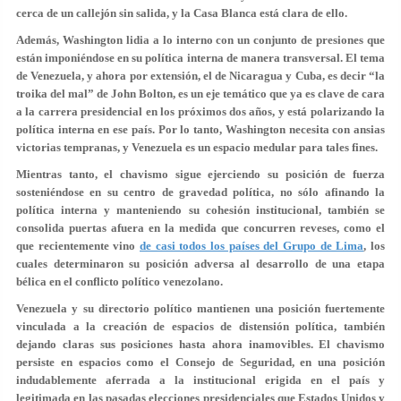
cerca de un callejón sin salida, y la Casa Blanca está clara de ello.
Además, Washington lidia a lo interno con un conjunto de presiones que
están imponiéndose en su política interna de manera transversal. El tema
de Venezuela, y ahora por extensión, el de Nicaragua y Cuba, es decir “la
troika del mal” de John Bolton, es un eje temático que ya es clave de cara
a la carrera presidencial en los próximos dos años, y está polarizando la
política interna en ese país. Por lo tanto, Washington necesita con ansias
victorias tempranas, y Venezuela es un espacio medular para tales fines.
Mientras tanto, el chavismo sigue ejerciendo su posición de fuerza
sosteniéndose en su centro de gravedad política, no sólo afinando la
política interna y manteniendo su cohesión institucional, también se
consolida puertas afuera en la medida que concurren reveses, como el
que recientemente vino
de casi todos los países del Grupo de Lima
, los
cuales determinaron su posición adversa al desarrollo de una etapa
bélica en el conflicto político venezolano.
Venezuela y su directorio político mantienen una posición fuertemente
vinculada a la creación de espacios de distensión política, también
dejando claras sus posiciones hasta ahora inamovibles. El chavismo
persiste en espacios como el Consejo de Seguridad, en una posición
indudablemente aferrada a la institucional erigida en el país y
legitimada en las pasadas elecciones presidenciales que Estados Unidos y