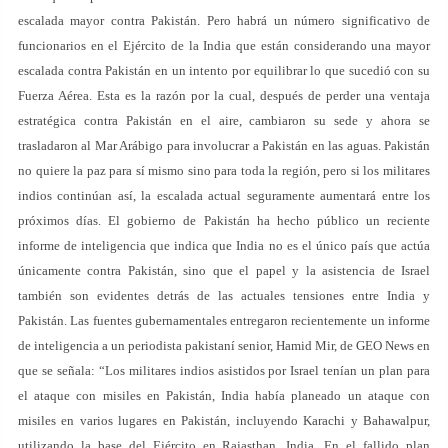
escalada mayor contra Pakistán. Pero habrá un número significativo de
funcionarios en el Ejército de la India que están considerando una mayor
escalada contra Pakistán en un intento por equilibrar lo que sucedió con su
Fuerza Aérea. Esta es la razón por la cual, después de perder una ventaja
estratégica contra Pakistán en el aire, cambiaron su sede y ahora se
trasladaron al Mar Arábigo para involucrar a Pakistán en las aguas. Pakistán
no quiere la paz para sí mismo sino para toda la región, pero si los militares
indios continúan así, la escalada actual seguramente aumentará entre los
próximos días. El gobierno de Pakistán ha hecho público un reciente
informe de inteligencia que indica que India no es el único país que actúa
únicamente contra Pakistán, sino que el papel y la asistencia de Israel
también son evidentes detrás de las actuales tensiones entre India y
Pakistán. Las fuentes gubernamentales entregaron recientemente un informe
de inteligencia a un periodista pakistaní senior, Hamid Mir, de GEO News en
que se señala: “Los militares indios asistidos por Israel tenían un plan para
el ataque con misiles en Pakistán, India había planeado un ataque con
misiles en varios lugares en Pakistán, incluyendo Karachi y Bahawalpur,
utilizando la base del Ejército en Rajasthan, India. En el fallido plan