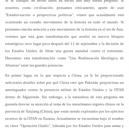
Sí Sr. Enrique, de hecho usted ha hecho una muy buena pregunta. Si
nosotros, como civilización, pensamos críticamente, aparte de usar
"Estados-nación o perspectivas políticas", vemos que actualmente está
ocurriendo un extraño movimiento de la historia en todo el mundo. Si
prestamos mucha atención a este movimiento de la historia en el sur de Asia,
veremos que esta gran transformación que resultó en nuevos bloques
estratégicos tuvo lugar poco después del 11 de septiembre y la decisión de
los Estados Unidos de librar una guerra mundial contra el terrorismo.
Denomino esta transformación como "Una Realineación Ideológica de
Alianzas" entre las grandes potencias.
En primer lugar, en lo que respecta a China, ya le he proporcionado
suficientes detalles sobre por qué China cree que Pakistán proporciona un
amortiguador contra la presencia militar de Estados Unidos y la OTAN
dentro de Afganistán. Sin embargo, a la naturaleza de esta pregunta me
gustaría desviar su atención al tema de los musulmanes uigures chinos en la
provincia de Xinjiang (China), que están siendo explotados por los ejércitos
secretos de la OTAN en Eurasia. Actualmente se encuentran bajo el nombre
en clave "Operación Gladio", liderada por los Estados Unidos para armar y