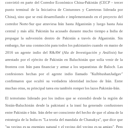
convirtió en parte del Corredor Económico China-Pakistán (CECP – tercer
punto terminal de la Iniciativa de Cinturones y Carreteras liderada por
China), sino que se está desarrollando e implementando en el proyecto del
corredor Norte-Sur que atraviesa Irán hasta Afganistán y luego hasta Asia
central y más allá. Pakistán ha acusado durante mucho tiempo a India de
propagar la subversión dentro de Pakistán a través de Afganistán. Sin
embargo, fue una conmoción para todos los pakistaníes cuando en marzo de
2016 un agente indio del R&AW (
Ala de Investigación y Análisis
) fue
arrestado por el ejército de Pakistán en Baluchistán que solía venir de la
frontera con Irán para financiar y armar a los separatistas de Baloch. Las
confesiones hechas por el agente indio llamado "KulbhushanJadgav"
confirmaron que ocultó su verdadera identidad incluso de Irán. Entre
muchas otras, su principal tarea era también romper los lazos Pakistán-Irán.
El terrorismo liderado por los indios que se extendió desde la región de
Sistán-Baluchistán desde la pakistaní a la iraní ha generado confusiones
entre Pakistán e Irán. Irán debe ser consciente del hecho de que el alma de la
estrategia de la India es "La teoría del mandala de Chanakya", que dice que
"su vecino es su enemigo natural y el vecino del vecino es su amigo". Pero