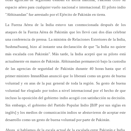
espacio aéreo para cualquier vuelo nacional e internacional. El piloto indio
"Abhinandan" fue arrestado por el Ejército de Pakistán en tierra.
La Fuerza Aérea de la India estuvo tan conmocionada después de los
ataques de la Fuerza Aérea de Pakistán que les llevó casi dos días celebrar
una conferencia de prensa. La ministra de Relaciones Exteriores de la India,
SushmaSwaraj, hizo al instante una declaración de que "la India no quiere
más escalada con Pakistán". Más tarde, la India aceptó que su piloto está
actualmente en manos de Pakistán. Abhinandan permaneció bajo la custodia
de las agencias de seguridad de Pakistán durante 40 horas hasta que el
primer ministro ImranKhan anunció que lo liberará como un gesto de buena
voluntad y en aras de la paz general de toda la región. Su gesto de buena
voluntad fue elogiado por todos a nivel internacional por el hecho de que
incluso la oposición del gobierno indio acogió con satisfacción su decisión.
Sin embargo, el gobierno del Partido Popular Indio [BJP por sus siglas en
inglés] y los medios de comunicación indios se abstuvieron de aceptar este
desarrollo como un gesto de buena voluntad por parte de Pakistán.
Ahora, si hablamos de la escala actual de la escalada entre Pakistán e India,