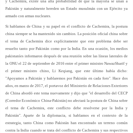
y Cachemira, existe una alta probabilidad de que la mayoría se unan a
Pakistán y naturalmente hereden un Estado musulmán con un Ejército ya
armado con armas nucleares.
Si hablamos de China y su papel en el conflicto de Cachemira, la postura
china siempre se ha mantenido sin cambios. La posición oficial china sobre
el tema de Cachemira dice explícitamente que este problema debe ser
resuelto tanto por Pakistán como por la India. En una ocasión, los medios
pakistaníes informaron después de una reunión sobre las líneas laterales de
la ONU el 22 de septiembre de 2016 entre el primer ministro NawazSharif y
el primer ministro chino, Li Keqiang, que este último había dicho:
"Apoyamos a Pakistán y hablaremos por Pakistán en cada foro". Hace dos
años, en marzo de 2017, el portavoz del Ministerio de Relaciones Exteriores
de China abordó este tema nuevamente y dijo que "el desarrollo del CECP
(Corredor Económico China-Pakistán) no afectará la postura de China sobre
el tema de Cachemira, este conflicto debe resolverse por la India y
Pakistán". Aparte de la diplomacia, si hablamos en el contexto de la
estrategia, tanto China como Pakistán han encontrado un terreno común
contra la India cuando se trata del conflicto de Cachemira y sus respectivos