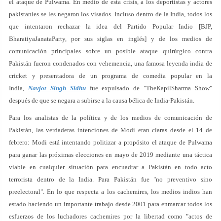
el ataque de Pulwama. En medio de esta crisis, a los deportistas y actores
pakistaníes se les negaron los visados. Incluso dentro de la India, todos los
que intentaron rechazar la idea del Partido Popular Indio [BJP,
BharatiyaJanataParty, por sus siglas en inglés] y de los medios de
comunicación principales sobre un posible ataque quirúrgico contra
Pakistán fueron condenados con vehemencia, una famosa leyenda india de
cricket y presentadora de un programa de comedia popular en la
India,
Navjot Singh Sidhu
fue expulsado de "TheKapilSharma Show"
después de que se negara a subirse a la causa bélica de India-Pakistán.
Para los analistas de la política y de los medios de comunicación de
Pakistán, las verdaderas intenciones de Modi eran claras desde el 14 de
febrero: Modi está intentando politizar a propósito el ataque de Pulwama
para ganar las próximas elecciones en mayo de 2019 mediante una táctica
viable en cualquier situación para encuadrar a Pakistán en todo acto
terrorista dentro de la India. Para Pakistán fue "no preventivo sino
preelectoral". En lo que respecta a los cachemires, los medios indios han
estado haciendo un importante trabajo desde 2001 para enmarcar todos los
esfuerzos de los luchadores cachemires por la libertad como "actos de