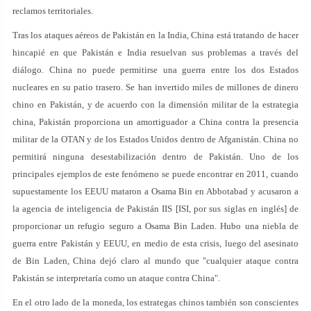
reclamos territoriales.
Tras los ataques aéreos de Pakistán en la India, China está tratando de hacer
hincapié en que Pakistán e India resuelvan sus problemas a través del
diálogo. China no puede permitirse una guerra entre los dos Estados
nucleares en su patio trasero. Se han invertido miles de millones de dinero
chino en Pakistán, y de acuerdo con la dimensión militar de la estrategia
china, Pakistán proporciona un amortiguador a China contra la presencia
militar de la OTAN y de los Estados Unidos dentro de Afganistán. China no
permitirá ninguna desestabilización dentro de Pakistán. Uno de los
principales ejemplos de este fenómeno se puede encontrar en 2011, cuando
supuestamente los EEUU mataron a Osama Bin en Abbotabad y acusaron a
la agencia de inteligencia de Pakistán IIS [ISI, por sus siglas en inglés] de
proporcionar un refugio seguro a Osama Bin Laden. Hubo una niebla de
guerra entre Pakistán y EEUU, en medio de esta crisis, luego del asesinato
de Bin Laden, China dejó claro al mundo que "cualquier ataque contra
Pakistán se interpretaría como un ataque contra China".
En el otro lado de la moneda, los estrategas chinos también son conscientes