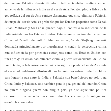
de que un Pakistán desestabilizado o fallido también resultará en un
aumento de la influencia india en el sur de Asia. Por ejemplo; la física de la
geopolítica del sur de Asia sugiere claramente que si se elimina a Pakistán
del mapa del sur de Asia, es probable que los Estados pequeños como Nepal,
Bután, Maldivas y Sri Lanka queden bajo el control o la influencia de la
India asistida por los Estados Unidos. Esta es una situación alarmante para
China; el “cuello de pollo” chino es su región de Xinjiang que está
dominada principalmente por musulmanes y, según la perspectiva china,
está influenciada por potencias extranjeras como los Estados Unidos con
fines
proxy
. Pakistán naturalmente cierra la puerta sur-occidental de China.
Por lo tanto, la balcanización de Pakistán significa perder el sur de Asia ante
el eje estadounidense-indio-israelí. Por lo tanto, los esfuerzos de los chinos
para lograr la paz entre la India y Pakistán son beneficiosos no solo para
China, India y Pakistán, sino también para la paz general del mundo. China
no quiere ninguna guerra con ningún país, ya que sigue una política
exterior de buenas relaciones con todos los vecinos y la integración
económica con todos.
3. Hablando de otros vecinos, podemos ver a Rusia e Irán. Rusia ha