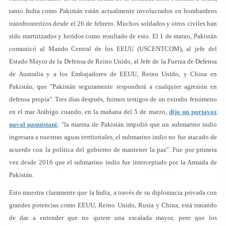
tanto India como Pakistán están actualmente involucrados en bombardeos
transfronterizos desde el 26 de febrero. Muchos soldados y otros civiles han
sido martirizados y heridos como resultado de esto. El 1 de marzo, Pakistán
comunicó al Mando Central de los EEUU (USCENTCOM), al jefe del
Estado Mayor de la Defensa de Reino Unido, al Jefe de la Fuerza de Defensa
de Australia y a los Embajadores de EEUU, Reino Unido, y China en
Pakistán, que "Pakistán seguramente responderá a cualquier agresión en
defensa propia". Tres días después, fuimos testigos de un extraño fenómeno
en el mar Arábigo cuando, en la mañana del 5 de marzo,
dijo un portavoz
naval paquistaní
; "la marina de Pakistán impidió que un submarino indio
ingresara a nuestras aguas territoriales, el submarino indio no fue atacado de
acuerdo con la política del gobierno de mantener la paz". Fue por primera
vez desde 2016 que el submarino indio fue interceptado por la Armada de
Pakistán.
Esto muestra claramente que la India, a través de su diplomacia privada con
grandes potencias como EEUU, Reino Unido, Rusia y China, está tratando
de dar a entender que no quiere una escalada mayor, pero que los