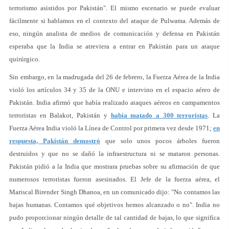
terrorismo asistidos por Pakistán". El mismo escenario se puede evaluar
fácilmente si hablamos en el contexto del ataque de Pulwama. Además de
eso, ningún analista de medios de comunicación y defensa en Pakistán
esperaba que la India se atreviera a entrar en Pakistán para un ataque
quirúrgico.
Sin embargo, en la madrugada del 26 de febrero, la Fuerza Aérea de la India
violó los artículos 34 y 35 de la ONU e intervino en el espacio aéreo de
Pakistán. India afirmó que había realizado ataques aéreos en campamentos
terroristas en Balakot, Pakistán y
había matado a 300 terroristas
. La
Fuerza Aérea India violó la Línea de Control por primera vez desde 1971;
en
respuesta, Pakistán demostró
que solo unos pocos árboles fueron
destruidos y que no se dañó la infraestructura ni se mataron personas.
Pakistán pidió a la India que mostrara pruebas sobre su afirmación de que
numerosos terroristas fueron asesinados. El Jefe de la fuerza aérea, el
Mariscal Birender Singh Dhanoa, en un comunicado dijo: "No contamos las
bajas humanas. Contamos qué objetivos hemos alcanzado o no". India no
pudo proporcionar ningún detalle de tal cantidad de bajas, lo que significa