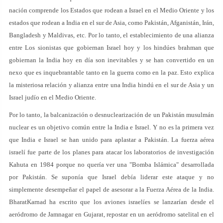
nación comprende los Estados que rodean a Israel en el Medio Oriente y los
estados que rodean a India en el sur de Asia, como Pakistán, Afganistán, Irán,
Bangladesh y Maldivas, etc. Por lo tanto, el establecimiento de una alianza
entre Los sionistas que gobiernan Israel hoy y los hindúes brahman que
gobiernan la India hoy en día son inevitables y se han convertido en un
nexo que es inquebrantable tanto en la guerra como en la paz. Esto explica
la misteriosa relación y alianza entre una India hindú en el sur de Asia y un
Israel judío en el Medio Oriente.
Por lo tanto, la balcanización o desnuclearización de un Pakistán musulmán
nuclear es un objetivo común entre la India e Israel. Y no es la primera vez
que India e Israel se han unido para aplastar a Pakistán. La fuerza aérea
israelí fue parte de los planes para atacar los laboratorios de investigación
Kahuta en 1984 porque no quería ver una "Bomba Islámica" desarrollada
por Pakistán. Se suponía que Israel debía liderar este ataque y no
simplemente desempeñar el papel de asesorar a la Fuerza Aérea de la India.
BharatKarnad ha escrito que los aviones israelíes se lanzarían desde el
aeródromo de Jamnagar en Gujarat, repostar en un aeródromo satelital en el