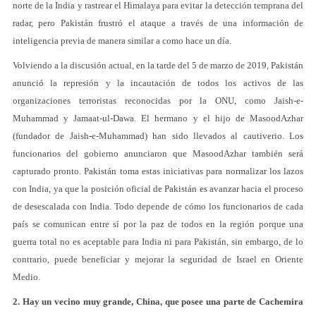
norte de la India y rastrear el Himalaya para evitar la detección temprana del
radar, pero Pakistán frustró el ataque a través de una información de
inteligencia previa de manera similar a como hace un día.
Volviendo a la discusión actual, en la tarde del 5 de marzo de 2019, Pakistán
anunció la represión y la incautación de todos los activos de las
organizaciones terroristas reconocidas por la ONU, como Jaish-e-
Muhammad y Jamaat-ul-Dawa. El hermano y el hijo de MasoodAzhar
(fundador de Jaish-e-Muhammad) han sido llevados al cautiverio. Los
funcionarios del gobierno anunciaron que MasoodAzhar también será
capturado pronto. Pakistán toma estas iniciativas para normalizar los lazos
con India, ya que la posición oficial de Pakistán es avanzar hacia el proceso
de desescalada con India. Todo depende de cómo los funcionarios de cada
país se comunican entre sí por la paz de todos en la región porque una
guerra total no es aceptable para India ni para Pakistán, sin embargo, de lo
contrario, puede beneficiar y mejorar la seguridad de Israel en Oriente
Medio.
2. Hay un vecino muy grande, China, que posee una parte de Cachemira