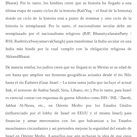
Bharat). Por lo tanto, los hindúes creen que su historia ha llegado a una
última etapa de cuatro ciclos de la historia (KaliYug – el final de la historia)
donde un ciclo de la historia está a punto de terminar y otro ciclo de la
historia lo reemplazará. Por lo tanto, el nacionalismo secular debe ser
reemplazado por el nacionalismo religioso (BJP, BharatiyaJanataParty /
RSS, RashtriyaSwayamsevakSangh) para transformar la India secular en una
India más hindú por la cual cumplir con la obligación religiosa de
AkhandBharat.
De manera similar, los judíos creen que no llegará ni su Mesías ni su edad de
oro hasta que amplíen sus fronteras geográficas actuales desde el río Nilo
hasta el río Éufrates (Gran Israel – La tierra santa judía que incluye el actual
Irak, el noroeste de Arabia Saudí, Siria, Líbano, etc.). Por lo tanto, para Israel
es esencial contar con esquemas de guerra híbridos como ISIS / ISIL / Daesh,
Jabhat Al-Nusra, etc., en Oriente Medio por los Estados Unidos
(influenciado por el lobby de Israel en EEUU y el mismo Israel) para
financiar y armar mercenarios con los que balcanizar a los Estados
musulmanes circundantes y así pretenden mejorar la seguridad del estado de
Israel en Oriente Medio. A aquellos que aún rechazan la idea de que estos