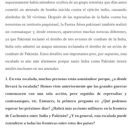
supuestamente había miembros ocultos de un grupo terrorista que días antes
cometió un atentado de bomba suicida contra el ejército indio, causando
alrededor de 50 víctimas. Después de las represalias de la India contra los
terroristas en territorio paquistaní, la Fuerza Aérea pakistaní también realizó
un contraataque y, desde entonces, aparecieron muchas noticias diferentes,
ya que Pakistán reclamó el derribo de tres aviones de combate de la India,
India solo admitió un ataque mientras reclamaba el derribo de un avión de
combate de Pakistán. Estos detalles son importantes pero, por supuesto, esta
escalada es aún más alarmante porque tanto India como Pakistán tienen
misiles nucleares en sus arsenales.
1. En esta escalada, muchas personas están asustándose porque, ¿a dónde
llevará la escalada? Hemos visto anteriormente que las grandes guerras
comenzaron con una sola acción, pero seguidas de represalias y
contraataques, etc. Entonces, la primera pregunta es: ¿Qué podemos
esperar los próximos días? ¿Habrá más acciones militares en la frontera
de Cachemira entre India y Pakistán? ¿Y en general, esta escalada puede
extenderse a todas las fronteras entre estos dos países?