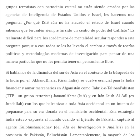
grupos terroristas con patrocinio estatal no están siendo creados por las
agencias de inteligencia de Estados Unidos e Israel, les hacemos una
pregunta: ¿Por qué ISIS aún no ha atacado el estado de Israel cuando
sabemos que Jerusalén siempre ha sido un centro de poder del Califato? Es
realmente difícil para los académicos de mentalidad secular responder a esta
pregunta porque a casi todos se les ha lavado el cerebro a través de teorías
políticas y metodologías modernas de investigación para pensar de una
manera particular que no les permita tener un pensamiento libre.
Si hablamos de la dinámica del sur de Asia en el contexto de la búsqueda de
la India por el AkhandBharat (Gran India), se vuelve esencial para la India
financiar y armar mercenarios en Afganistán como Tahrik-e-TalibanPakistan
(TTP –un grupo terrorista) JamatulAhrar (JuA) y en Irán Jaish Al Adl (ex
Jundallah) con los que balcanizar a toda Asia occidental en un intento de
prepararse para su era dorada en el hemisferio occidental. Esta estrategia
india estuvo expuesta al mundo cuando el Ejército de Pakistán capturó al
agente KulbhushanJadhav (del
Ala de Investigación y Análisis
) en la
provincia de Pakistán, Baluchistán. Lamentablemente, la mayoría de los