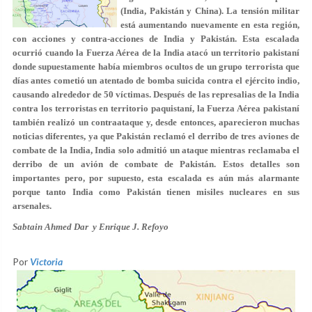
(India, Pakistán y China). La tensión militar
está aumentando nuevamente en esta región,
con acciones y contra-acciones de India y Pakistán. Esta escalada
ocurrió cuando la Fuerza Aérea de la India atacó un territorio pakistaní
donde supuestamente había miembros ocultos de un grupo terrorista que
días antes cometió un atentado de bomba suicida contra el ejército indio,
causando alrededor de 50 víctimas. Después de las represalias de la India
contra los terroristas en territorio paquistaní, la Fuerza Aérea pakistaní
también realizó un contraataque y, desde entonces, aparecieron muchas
noticias diferentes, ya que Pakistán reclamó el derribo de tres aviones de
combate de la India, India solo admitió un ataque mientras reclamaba el
derribo de un avión de combate de Pakistán. Estos detalles son
importantes pero, por supuesto, esta escalada es aún más alarmante
porque tanto India como Pakistán tienen misiles nucleares en sus
arsenales.
Sabtain Ahmed Dar y Enrique J. Refoyo
Por
Victoria