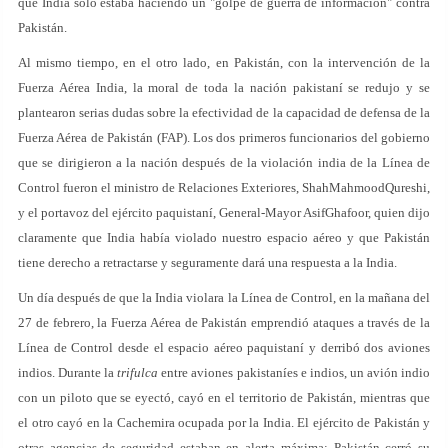
que India solo estaba haciendo un "golpe de guerra de información" contra
Pakistán.
Al mismo tiempo, en el otro lado, en Pakistán, con la intervención de la
Fuerza Aérea India, la moral de toda la nación pakistaní se redujo y se
plantearon serias dudas sobre la efectividad de la capacidad de defensa de la
Fuerza Aérea de Pakistán (FAP). Los dos primeros funcionarios del gobierno
que se dirigieron a la nación después de la violación india de la Línea de
Control fueron el ministro de Relaciones Exteriores, ShahMahmoodQureshi,
y el portavoz del ejército paquistaní, General-Mayor AsifGhafoor, quien dijo
claramente que India había violado nuestro espacio aéreo y que Pakistán
tiene derecho a retractarse y seguramente dará una respuesta a la India.
Un día después de que la India violara la Línea de Control, en la mañana del
27 de febrero, la Fuerza Aérea de Pakistán emprendió ataques a través de la
Línea de Control desde el espacio aéreo paquistaní y derribó dos aviones
indios. Durante la
trifulca
entre aviones pakistaníes e indios, un avión indio
con un piloto que se eyectó, cayó en el territorio de Pakistán, mientras que
el otro cayó en la Cachemira ocupada por la India. El ejército de Pakistán y
otras agencias de seguridad estaban en alerta máxima; Pakistán cerró su