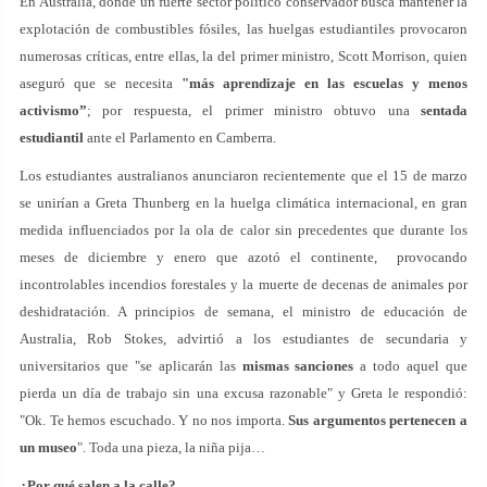
En Australia, donde un fuerte sector político conservador busca mantener la
explotación de combustibles fósiles, las huelgas estudiantiles provocaron
numerosas críticas, entre ellas, la del primer ministro, Scott Morrison, quien
aseguró que se necesita
"más aprendizaje en las escuelas y menos
activismo”
; por respuesta, el primer ministro obtuvo una
sentada
estudiantil
ante el Parlamento en Camberra.
Los estudiantes australianos anunciaron recientemente que el 15 de marzo
se unirían a Greta Thunberg en la huelga climática internacional, en gran
medida influenciados por la ola de calor sin precedentes que durante los
meses de diciembre y enero que azotó el continente, provocando
incontrolables incendios forestales y la muerte de decenas de animales por
deshidratación. A principios de semana, el ministro de educación de
Australia, Rob Stokes, advirtió a los estudiantes de secundaria y
universitarios que "se aplicarán las
mismas sanciones
a todo aquel que
pierda un día de trabajo sin una excusa razonable" y Greta le respondió:
"Ok. Te hemos escuchado. Y no nos importa.
Sus argumentos pertenecen a
un museo
". Toda una pieza, la niña pija…
¿Por qué salen a la calle?