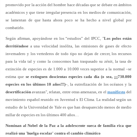
promovido por la acción del hombre hace décadas que se debate en ámbitos
académicos y que tiene irregular presencia en los medios de comunicación,
se lamentan de que hasta ahora poco se ha hecho a nivel global por
combatirlo.
Según afirman, apoyándose en los “estudios” del IPCC, "
Los polos están
derritiéndose
a una velocidad insólita, las emisiones de gases de efecto
invernadero y los vertederos de todo tipo no dejan de crecer, los recursos
para la vida tal y como la conocemos han traspasado su zénit, la tasa de
extinción de especies es de 1.000 a 10.000 veces superior a la normal –se
estima que
se extinguen doscientas especies cada día (o sea, ¡¡¡730.000
especies en los últimos 10 años!!!)
–, la eutrofización de los océanos y la
desertificación
avanzan", relatan, entre otras amenazas, en el
manifiesto
del
movimiento español reunido en Juventud x El Clima. La realidad según un
estudio de la Universidad de Yale es que han desaparecido menos de medio
millar de especies en los últimos 400 años…
Nominan al Nobel de la Paz a la adolescente sueca de familia rica que
realizó una 'huelga escolar' contra el cambio climático