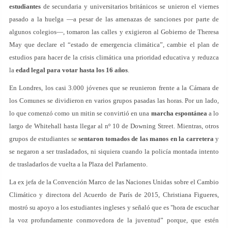
estudiantes
de secundaria y universitarios británicos se unieron el viernes
pasado a la huelga —a pesar de las amenazas de sanciones por parte de
algunos colegios—, tomaron las calles y exigieron al Gobierno de Theresa
May que declare el “estado de emergencia climática”, cambie el plan de
estudios para hacer de la crisis climática una prioridad educativa y reduzca
la
edad legal para votar hasta los 16 años
.
En Londres, los casi 3.000 jóvenes que se reunieron frente a la Cámara de
los Comunes se dividieron en varios grupos pasadas las horas. Por un lado,
lo que comenzó como un mitin se convirtió en una
marcha espontánea
a lo
largo de Whitehall hasta llegar al nº 10 de Downing Street. Mientras, otros
grupos de estudiantes se
sentaron tomados de las manos en la carretera
y
se negaron a ser trasladados, ni siquiera cuando la policía montada intento
de trasladarlos de vuelta a la Plaza del Parlamento.
La ex jefa de la Convención Marco de las Naciones Unidas sobre el Cambio
Climático y directora del Acuerdo de París de 2015, Christiana Figueres,
mostró su apoyo a los estudiantes ingleses y señaló que es "hora de escuchar
la voz profundamente conmovedora de la juventud” porque, que estén