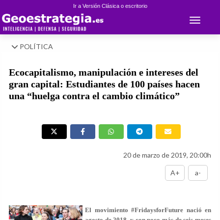
Ir a Versión Clásica o escritorio
Toggle 
POLÍTICA
Ecocapitalismo, manipulación e intereses del
gran capital: Estudiantes de 100 países hacen
una “huelga contra el cambio climático”
20 de marzo de 2019, 20:00h
A+
a-
El movimiento
#FridaysforFuture
nació en
agosto de 2018, y con poco más de seis meses