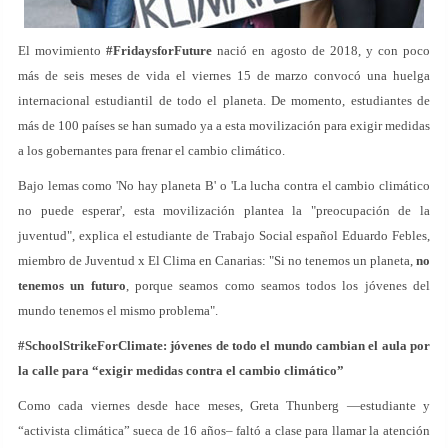
El movimiento
#FridaysforFuture
nació en agosto de 2018, y con poco
más de seis meses de vida el viernes 15 de marzo convocó una huelga
internacional estudiantil de todo el planeta. De momento, estudiantes de
más de 100 países se han sumado ya a esta movilización para exigir medidas
a los gobernantes para frenar el cambio climático.
Bajo lemas como 'No hay planeta B' o 'La lucha contra el cambio climático
no puede esperar', esta movilización plantea la "preocupación de la
juventud", explica el estudiante de Trabajo Social español Eduardo Febles,
miembro de Juventud x El Clima en Canarias: "Si no tenemos un planeta,
no
tenemos un futuro
, porque seamos como seamos todos los jóvenes del
mundo tenemos el mismo problema".
#SchoolStrikeForClimate: jóvenes de todo el mundo cambian el aula por
la calle para “exigir medidas contra el cambio climático”
Como cada viernes desde hace meses, Greta Thunberg —estudiante y
“activista climática” sueca de 16 años– faltó a clase para llamar la atención