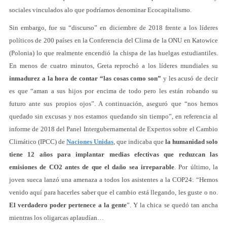
sociales vinculados alo que podríamos denominar Ecocapitalismo.
Sin embargo, fue su “discurso” en diciembre de 2018 frente a los líderes
políticos de 200 países en la Conferencia del Clima de la ONU en Katowice
(Polonia) lo que realmente encendió la chispa de las huelgas estudiantiles.
En menos de cuatro minutos, Greta reprochó a los líderes mundiales su
inmadurez a la hora de contar “las cosas como son”
y les acusó de decir
es que “aman a sus hijos por encima de todo pero les están robando su
futuro ante sus propios ojos”. A continuación, aseguró que “nos hemos
quedado sin excusas y nos estamos quedando sin tiempo”, en referencia al
informe de 2018 del Panel Intergubernamental de Expertos sobre el Cambio
Climático (IPCC) de
Naciones Unidas
, que indicaba que
la humanidad solo
tiene 12 años para implantar medias efectivas que reduzcan las
emisiones de CO2 antes de que el daño sea irreparable
. Por último, la
joven sueca lanzó una amenaza a todos los asistentes a la COP24: “Hemos
venido aquí para hacerles saber que el cambio está llegando, les guste o no.
El verdadero poder pertenece a la gente
”. Y la chica se quedó tan ancha
mientras los oligarcas aplaudían…