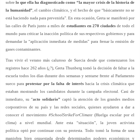
sobre
lo que ella ha diagnosticado como “la mayor crisis de la historia de
la humanidad”
, el cambio climático, y el hecho de que “básicamente no se
está haciendo nada para prevenirla”. En esta ocasión, Greta se manifestó por
las calles de París junto a miles de
estudiantes en 270 ciudades
de todo el
mundo para criticar la inacción política de sus respectivos gobiernos y para
demandar la “aplicación inmediata de medidas” para frenar la emisión de
gases contaminantes.
Tras vivir el verano más caluroso de Suecia desde que comenzaron los
registros hace 262 años (¿?), Greta Thunberg tomó la decisión de faltar a la
escuela todos los días durante dos semanas y sentarse frente al Parlamento
sueco para
protestar por la falta de interés
hacia la crisis climática que
estaban mostrando los candidatos durante la campaña electoral. Casi de
inmediato, su “
acto solidario”
captó la atención de los grandes medios
corporativos de su país y las redes sociales, quienes ayudaron a dar a
conocer el movimiento
#SchoolStrikeForClimate
(Huelga escolar por el
clima) a nivel mundial. Ante esta “situación”, la joven activista
política optó por continuar con su protesta. Todo tomó la forma de una
maniobra bien orquestada desde determinados poderes económicos y