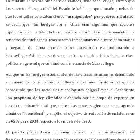
La ministra de Medio Ambiente de Flandes, Joke Schauvliege, afirmó que
los servicios de seguridad del Estado le habían proporcionado pruebas de
que los estudiantes estaban siendo
“manipulados” por poderes anónimos
,
es decir, que “las huelgas por el clima eran algo más que acciones
espontáneas de solidaridad con nuestro clima”. Pero curiosamente, los
servicios de inteligencia reaccionaron inmediatamente a estos comentarios
y negaron de forma rotunda haber transmitido esa información a
Schauvliege. Asimismo, se desencadenó una ola de críticas hacia la clase
política en general que culminó con la renuncia de Schauvliege.
Aunque en las huelgas estudiantiles de las últimas semanas ha disminuido
el número de participantes, la influencia del movimiento es tal que ha
conseguido que los socialistas y ecologistas belgas lleven al Parlamento
una
propuesta de ley climática
elaborada por un grupo de expertos en
derecho medioambiental que, entre otras cosas, sugiere crear una agencia
climática “intersideral” y ampliar el objetivo de reducción de emisiones en
un
65% para 2030
respecto a los niveles de 1990.
El pasado jueves Greta Thunberg participó en la manifestación de
Bruselas. La activista cargó contra la inacción de la clase política durante su