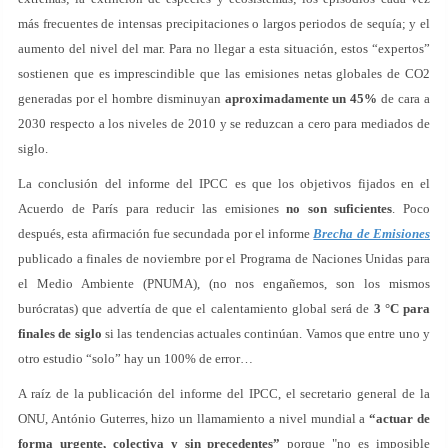
más frecuentes de intensas precipitaciones o largos periodos de sequía; y el
aumento del nivel del mar. Para no llegar a esta situación, estos “expertos”
sostienen que es imprescindible que las emisiones netas globales de CO2
generadas por el hombre disminuyan
aproximadamente un 45%
de cara a
2030 respecto a los niveles de 2010 y se reduzcan a cero para mediados de
siglo.
La conclusión del informe del IPCC es que los objetivos fijados en el
Acuerdo de París para reducir las emisiones
no son suficientes
. Poco
después, esta afirmación fue secundada por el informe
Brecha de Emisiones
publicado a finales de noviembre por el Programa de Naciones Unidas para
el Medio Ambiente (PNUMA), (no nos engañemos, son los mismos
burócratas) que advertía de que el calentamiento global será de
3 °C para
finales de siglo
si las tendencias actuales continúan. Vamos que entre uno y
otro estudio “solo” hay un 100% de error…
A raíz de la publicación del informe del IPCC, el secretario general de la
ONU, António Guterres, hizo un llamamiento a nivel mundial a
“actuar de
forma urgente, colectiva y sin precedentes”
porque "no es imposible