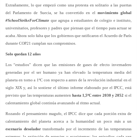
Extrañamente, lo que empezó como una protesta en solitario a las puertas
del Parlamento de Suecia, se ha convertido en el
movimiento global
#SchoolStrikeForClimate
que agrupa a estudiantes de colegio e instituto,
universitarios, profesores y padres que piensan que el tiempo para actuar se
acaba. Ahora solo falta que los gobiernos que ratificaron el Acuerdo de París
durante COP21 cumplan sus compromisos.
Solo quedan 12 años
Los “estudios” dicen que las emisiones de gases de efecto invernadero
generadas por el ser humano ya han elevado la temperatura media del
planeta en torno a 1ºC con respecto a antes de la revolución industrial en el
siglo XIX y, así lo sostiene el último informe elaborado por el IPCC, está
previsto que las temperaturas aumenten
hasta 1,5ºC entre 2030 y 2052
si el
calentamiento global continúa avanzando al ritmo actual.
Rozando el pensamiento magufo, el IPCC dice que cada porción extra de
calentamiento del planeta acerca a la humanidad un poco más a un
escenario desolador
transformado por el incremento de las temperaturas
extremas; la extinción de especies y ecosistemas; los episodios cada vez