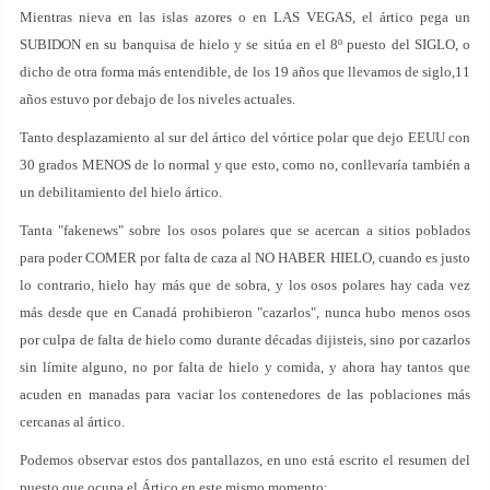
Mientras nieva en las islas azores o en LAS VEGAS, el ártico pega un
SUBIDON en su banquisa de hielo y se sitúa en el 8º puesto del SIGLO, o
dicho de otra forma más entendible, de los 19 años que llevamos de siglo,11
años estuvo por debajo de los niveles actuales.
Tanto desplazamiento al sur del ártico del vórtice polar que dejo EEUU con
30 grados MENOS de lo normal y que esto, como no, conllevaría también a
un debilitamiento del hielo ártico.
Tanta "fakenews" sobre los osos polares que se acercan a sitios poblados
para poder COMER por falta de caza al NO HABER HIELO, cuando es justo
lo contrario, hielo hay más que de sobra, y los osos polares hay cada vez
más desde que en Canadá prohibieron "cazarlos", nunca hubo menos osos
por culpa de falta de hielo como durante décadas dijisteis, sino por cazarlos
sin límite alguno, no por falta de hielo y comida, y ahora hay tantos que
acuden en manadas para vaciar los contenedores de las poblaciones más
cercanas al ártico.
Podemos observar estos dos pantallazos, en uno está escrito el resumen del
puesto que ocupa el Ártico en este mismo momento: