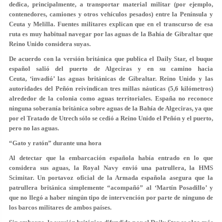
dedica, principalmente, a transportar material militar (por ejemplo,
contenedores, camiones y otros vehículos pesados) entre la Península y
Ceuta y Melilla. Fuentes militares explican que en el transcurso de esa
ruta es muy habitual navegar por las aguas de la Bahía de Gibraltar que
Reino Unido considera suyas.
De acuerdo con la versión británica que publica el Daily Star, el buque
español salió del puerto de Algeciras y en su camino hacia
Ceuta, ‘invadió’ las aguas británicas de Gibraltar. Reino Unido y las
autoridades del Peñón reivindican tres millas náuticas (5,6 kilómetros)
alrededor de la colonia como aguas territoriales. España no reconoce
ninguna soberanía británica sobre aguas de la Bahía de Algeciras, ya que
por el Tratado de Utrech sólo se cedió a Reino Unido el Peñón y el puerto,
pero no las aguas.
“Gato y ratón” durante una hora
Al detectar que la embarcación española había entrado en lo que
considera sus aguas, la Royal Navy envió una patrullera, la HMS
Scimitar. Un portavoz oficial de la Armada española asegura que la
patrullera británica simplemente “acompañó” al ‘Martín Posadillo’ y
que no llegó a haber ningún tipo de intervención por parte de ninguno de
los barcos militares de ambos países.