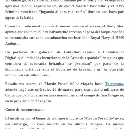
Sin embargo, la versión británica difundida por el Daily Star es algo más
agresiva. Habla, expresamente, de que el ‘Martín Posadillo’ y el HMS
Scimitar estuvieron “jugando al gato y al ratón” durante una hora por
aguas de la bahía.
Como dato adicional que añade mayor tensión al suceso, el Daily Star
apunta que en un muelle relativamente cercano al paso del buque español
se encontraba atracado un submarino nuclear de la Royal Navy, el HMS
Ambush.
Un portavoz del gobierno de Gibraltar explica a Confidencial
Digital que “todas las incursiones de la Armada española” en aguas que
considera de soberanía británica “se protestan” por parte de la
diplomacia británica ante el Gobierno de España, y así ha ocurrido
también en este último caso.
Pasado este suceso, el ‘Martín Posadillo’ ha viajado hasta
Tarragona
,
adonde llegó este miércoles 20 de marzo para trasladar a militares de
Ceuta que participarán en unas maniobras en el campo de San Gregorio,
en la provincia de Zaragoza.
Goteo de encontronazos
El incidente con el buque de transporte logístico ‘Martín Posadillo’ no es,
sin embargo, un caso aislado en los últimos tiempos. La misma