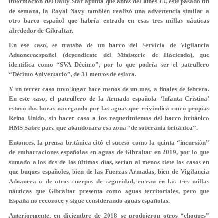
información del Daily Star apunta que antes del lunes 18, este pasado fin
de semana, la Royal Navy también realizó una advertencia similar a
otro barco español que habría entrado en esas tres millas náuticas
alrededor de Gibraltar.
En ese caso, se trataba de un barco del Servicio de Vigilancia
Aduaneraespañol (dependiente del Ministerio de Hacienda), que
identifica como “SVA Décimo”, por lo que podría ser el patrullero
“Décimo Aniversario”, de 31 metros de eslora.
Y un tercer caso tuvo lugar hace menos de un mes, a finales de febrero.
En este caso, el patrullero de la Armada española ‘Infanta Cristina’
estuvo dos horas navegando por las aguas que reivindica como propias
Reino Unido, sin hacer caso a los requerimientos del barco británico
HMS Sabre para que abandonara esa zona “de soberanía británica”.
Entonces, la prensa británica citó el suceso como la quinta “incursión”
de embarcaciones españolas en aguas de Gibraltar en 2019, por lo que
sumado a los dos de los últimos días, serían al menos siete los casos en
que buques españoles, bien de las Fuerzas Armadas, bien de Vigilancia
Aduanera o de otros cuerpos de seguridad, entran en las tres millas
náuticas que Gibraltar presenta como aguas territoriales, pero que
España no reconoce y sigue considerando aguas españolas.
Anteriormente, en diciembre de 2018 se produjeron otros “choques”