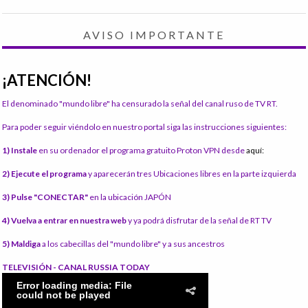
AVISO IMPORTANTE
¡ATENCIÓN!
El denominado "mundo libre" ha censurado la señal del canal ruso de TV RT.
Para poder seguir viéndolo en nuestro portal siga las instrucciones siguientes:
1) Instale
en su ordenador el programa gratuito Proton VPN desde
aquí:
2) Ejecute el programa
y aparecerán tres Ubicaciones libres en la parte izquierda
3) Pulse "CONECTAR"
en la ubicación JAPÓN
4) Vuelva a entrar en nuestra web
y ya podrá disfrutar de la señal de RT TV
5) Maldiga
a los cabecillas del "mundo libre" y a sus ancestros
TELEVISIÓN - CANAL RUSSIA TODAY