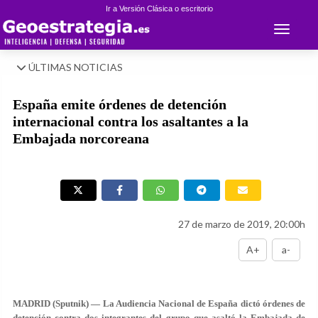
Ir a Versión Clásica o escritorio
Toggle 
ÚLTIMAS NOTICIAS
España emite órdenes de detención
internacional contra los asaltantes a la
Embajada norcoreana
27 de marzo de 2019, 20:00h
A+
a-
MADRID (Sputnik) — La Audiencia Nacional de España dictó órdenes de
detención contra dos integrantes del grupo que asaltó la Embajada de