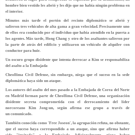
hombre bien vestido les abrió y les dijo que no había ningún problema en
el interior.
Minutos más tarde el portón del recinto diplomático se abrió y
salieron tres
vehículos de alta gama
a gran velocidad. Precisamente uno
de ellos era conducido por el individuo que había atendido en la puerta a
los agentes. Más tarde, Hong Chang y otro de los asaltantes salieron por
la parte de atrás del edificio y utilizaron un vehículo de alquiler con
conductor para huir.
Un oscuro grupo disidente que intenta derrocar a Kim se responsabiliza
del asalto a la Embajada
Cheollima Civil Defense, sin embargo, niega que el suceso en la sede
diplomática haya sido un ataque.
Los autores del asalto del mes pasado a la Embajada de Corea del Norte
en Madrid forman parte de
Cheollima Civil Defense
, una organización
disidente secreta comprometida con el derrocamiento del líder
norcoreano Kim Jong-un, según afirma ese grupo a través de
un comunicado.
También conocida como 'Free Joseon', la agrupación refuta, no obstante,
que el suceso haya correspondido a un ataque, sino que afirma haber
sido
"invitada"
a la Embajada. Adicionalmente,
niega
haber