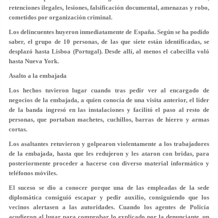
retenciones ilegales, lesiones, falsificación documental, amenazas y robo,
cometidos por organización criminal.
Los delincuentes
huyeron
inmediatamente de España. Según se ha podido
saber, el grupo de 10 personas, de las que siete están identificadas, se
desplazó hasta
Lisboa
(Portugal). Desde allí, al menos el cabecilla voló
hasta
Nueva York
.
Asalto a la embajada
Los hechos tuvieron lugar cuando tras pedir ver al encargado de
negocios de la embajada, a quien conocía de una visita anterior, el líder
de la banda ingresó en las instalaciones y facilitó el paso al resto de
personas, que portaban
machetes, cuchillos, barras de hierro y armas
cortas
.
Los asaltantes retuvieron y golpearon violentamente a los trabajadores
de la embajada, hasta que les redujeron y les ataron con bridas, para
posteriormente proceder a hacerse con diverso
material informático
y
teléfonos móviles.
El suceso se dio a conocer porque una de las empleadas de la sede
diplomática consiguió escapar y pedir auxilio, consiguiendo que los
vecinos alertasen a las autoridades. Cuando los agentes de Policía
acudieron al lugar para comprobar lo explicado por la denunciante, un