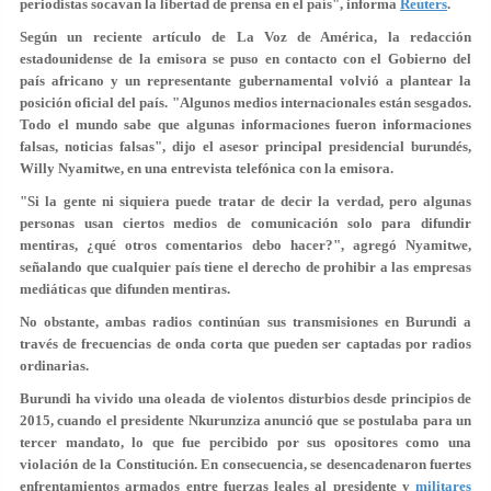
periodistas
socavan la libertad de prensa
en el país", informa
Reuters
.
Según un reciente artículo de La Voz de América, la redacción
estadounidense de la emisora se puso en contacto con el Gobierno del
país africano y un representante gubernamental volvió a plantear la
posición oficial del país. "Algunos medios internacionales
están sesgados
.
Todo el mundo sabe que algunas informaciones
fueron informaciones
falsas
, noticias falsas", dijo el asesor principal presidencial burundés,
Willy Nyamitwe, en una entrevista telefónica con la emisora.
"Si la gente ni siquiera puede tratar de decir la verdad, pero algunas
personas usan ciertos medios de comunicación solo para
difundir
mentiras
, ¿qué otros comentarios debo hacer?", agregó Nyamitwe,
señalando que cualquier país tiene el derecho de prohibir a las empresas
mediáticas que difunden mentiras.
No obstante, ambas radios continúan sus transmisiones en Burundi a
través de frecuencias de onda corta que pueden ser captadas por radios
ordinarias.
Burundi ha vivido una oleada de violentos disturbios desde principios de
2015, cuando el presidente Nkurunziza anunció que se postulaba para un
tercer mandato, lo que fue percibido por sus opositores como una
violación de la Constitución. En consecuencia, se desencadenaron fuertes
enfrentamientos armados entre fuerzas leales al presidente y
militares