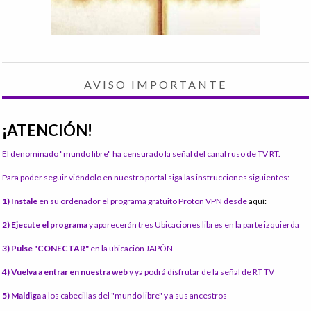
AVISO IMPORTANTE
¡ATENCIÓN!
El denominado "mundo libre" ha censurado la señal del canal ruso de TV RT.
Para poder seguir viéndolo en nuestro portal siga las instrucciones siguientes:
1) Instale
en su ordenador el programa gratuito Proton VPN desde
aquí:
2) Ejecute el programa
y aparecerán tres Ubicaciones libres en la parte izquierda
3) Pulse "CONECTAR"
en la ubicación JAPÓN
4) Vuelva a entrar en nuestra web
y ya podrá disfrutar de la señal de RT TV
5) Maldiga
a los cabecillas del "mundo libre" y a sus ancestros