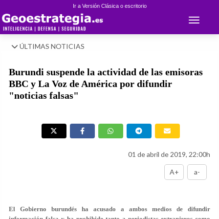
Ir a Versión Clásica o escritorio
Toggle 
ÚLTIMAS NOTICIAS
Burundi suspende la actividad de las emisoras
BBC y La Voz de América por difundir
"noticias falsas"
01 de abril de 2019, 22:00h
A+
a-
El Gobierno burundés ha acusado a ambos medios de difundir
información falsa y ha prohibido tanto a periodistas extranjeros como