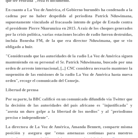
que ser retirada", reza el documento.
En cuanto a La Voz de América, el Gobierno burundés ha condenado a la
cadena por no haber despedido al periodista Patrick Nduwimana,
supuestamente
vinculado al fracasado intento de golpe de Estado
contra
el presidente Pierre Nkurunziza en 2015. A raíz de los choques generados
por la crisis política, varias estaciones locales de radio fueron destruidas,
incluia Bonesha FM, de la que era director Nduwimana, que se vio
obligado a huir.
"Considerando que las autoridades de la radio La Voz de América siguen
manteniendo en su personal el Sr. Patrick Nduwimana, buscado por una
orden de arresto internacional, [...] CNC considera necesario
mantener la
suspensión
de las emisiones de la radio La Voz de América hasta nueva
orden", recoge el comunicado del Consejo.
Libertad de prensa
Por su parte, la BBC calificó en un comunicado difundido vía Twitter que
la decisión de las autoridades del país africano es "injustificada" y
"asesta un duro golpe a la libertad de los medios" y al "periodismo
preciso e independiente".
La directora de La Voz de América, Amanda Bennett, comparte misma
posición y asegura que "estas amenazas continuas para nuestros