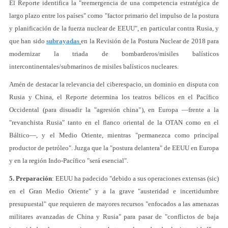
El Reporte identifica la "reemergencia de una competencia estratégica de
largo plazo entre los países" como "factor primario del impulso de la postura
y planificación de la fuerza nuclear de EEUU", en particular contra Rusia, y
que han sido
subrayadas
en la Revisión de la Postura Nuclear de 2018 para
modernizar la triada de bombarderos/misiles balísticos
intercontinentales/submarinos de misiles balísticos nucleares.
Amén de destacar la relevancia del ciberespacio, un dominio en disputa con
Rusia y China, el Reporte determina los teatros bélicos en el Pacífico
Occidental (para disuadir la "agresión china"), en Europa —frente a la
"revanchista Rusia" tanto en el flanco oriental de la OTAN como en el
Báltico—, y el Medio Oriente, mientras "permanezca como principal
productor de petróleo". Juzga que la "postura delantera" de EEUU en Europa
y en la región Indo-Pacífico "será esencial".
5. Preparación
: EEUU ha padecido "debido a sus operaciones extensas (sic)
en el Gran Medio Oriente" y a la grave "austeridad e incertidumbre
presupuestal" que requieren de mayores recursos "enfocados a las amenazas
militares avanzadas de China y Rusia" para pasar de "conflictos de baja