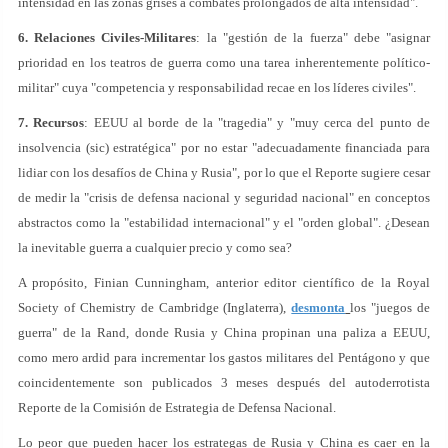
intensidad en las zonas grises a combates prolongados de alta intensidad".
6. Relaciones Civiles-Militares
: la "gestión de la fuerza" debe "asignar
prioridad en los teatros de guerra como una tarea inherentemente político-
militar" cuya "competencia y responsabilidad recae en los líderes civiles".
7. Recursos
: EEUU al borde de la "tragedia" y "muy cerca del punto de
insolvencia (sic) estratégica" por no estar "adecuadamente financiada para
lidiar con los desafíos de China y Rusia", por lo que el Reporte sugiere cesar
de medir la "crisis de defensa nacional y seguridad nacional" en conceptos
abstractos como la "estabilidad internacional" y el "orden global". ¿Desean
la inevitable guerra a cualquier precio y como sea?
A propósito, Finian Cunningham, anterior editor científico de la Royal
Society of Chemistry de Cambridge (Inglaterra),
desmonta
los "juegos de
guerra" de la Rand, donde Rusia y China propinan una paliza a EEUU,
como mero ardid para incrementar los gastos militares del Pentágono y que
coincidentemente son publicados 3 meses después del autoderrotista
Reporte de la Comisión de Estrategia de Defensa Nacional.
Lo peor que pueden hacer los estrategas de Rusia y China es caer en la