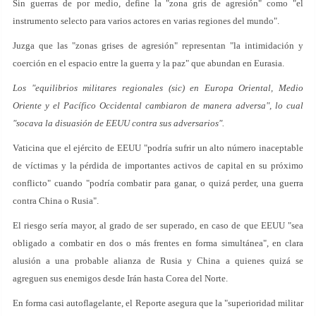
Sin guerras de por medio, define la "zona gris de agresión" como "el
instrumento selecto para varios actores en varias regiones del mundo".
Juzga que las "zonas grises de agresión" representan "la intimidación y
coerción en el espacio entre la guerra y la paz" que abundan en Eurasia.
Los "equilibrios militares regionales (sic) en Europa Oriental, Medio
Oriente y el Pacífico Occidental cambiaron de manera adversa", lo cual
"socava la disuasión de EEUU contra sus adversarios".
Vaticina que el ejército de EEUU "podría sufrir un alto número inaceptable
de víctimas y la pérdida de importantes activos de capital en su próximo
conflicto" cuando "podría combatir para ganar, o quizá perder, una guerra
contra China o Rusia".
El riesgo sería mayor, al grado de ser superado, en caso de que EEUU "sea
obligado a combatir en dos o más frentes en forma simultánea", en clara
alusión a una probable alianza de Rusia y China a quienes quizá se
agreguen sus enemigos desde Irán hasta Corea del Norte.
En forma casi autoflagelante, el Reporte asegura que la "superioridad militar