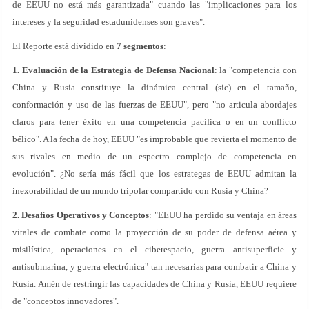
de EEUU no está más garantizada" cuando las "implicaciones para los
intereses y la seguridad estadunidenses son graves".
El Reporte está dividido en
7 segmentos
:
1. Evaluación de la Estrategia de Defensa Nacional
: la "competencia con
China y Rusia constituye la dinámica central (sic) en el tamaño,
conformación y uso de las fuerzas de EEUU", pero "no articula abordajes
claros para tener éxito en una competencia pacífica o en un conflicto
bélico". A la fecha de hoy, EEUU "es improbable que revierta el momento de
sus rivales en medio de un espectro complejo de competencia en
evolución". ¿No sería más fácil que los estrategas de EEUU admitan la
inexorabilidad de un mundo tripolar compartido con Rusia y China?
2. Desafíos Operativos y Conceptos
: "EEUU ha perdido su ventaja en áreas
vitales de combate como la proyección de su poder de defensa aérea y
misilística, operaciones en el ciberespacio, guerra antisuperficie y
antisubmarina, y guerra electrónica" tan necesarias para combatir a China y
Rusia. Amén de restringir las capacidades de China y Rusia, EEUU requiere
de "conceptos innovadores".