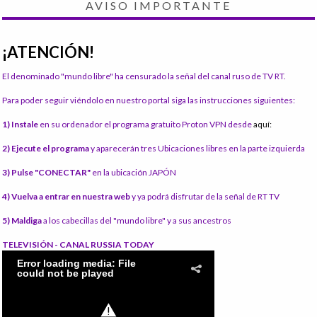
AVISO IMPORTANTE
¡ATENCIÓN!
El denominado "mundo libre" ha censurado la señal del canal ruso de TV RT.
Para poder seguir viéndolo en nuestro portal siga las instrucciones siguientes:
1) Instale
en su ordenador el programa gratuito Proton VPN desde
aquí:
2) Ejecute el programa
y aparecerán tres Ubicaciones libres en la parte izquierda
3) Pulse "CONECTAR"
en la ubicación JAPÓN
4) Vuelva a entrar en nuestra web
y ya podrá disfrutar de la señal de RT TV
5) Maldiga
a los cabecillas del "mundo libre" y a sus ancestros
TELEVISIÓN - CANAL RUSSIA TODAY