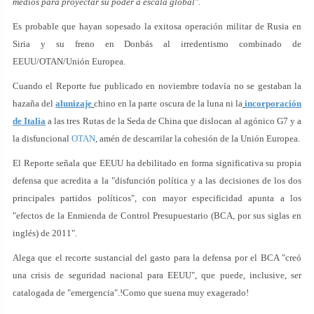
medios para proyectar su poder a escala global".
Es probable que hayan sopesado la exitosa operación militar de Rusia en
Siria y su freno en Donbás al irredentismo combinado de
EEUU/OTAN/Unión Europea.
Cuando el Reporte fue publicado en noviembre todavía no se gestaban la
hazaña del
alunizaje
chino en la parte oscura de la luna ni la
incorporación
de Italia
a las tres Rutas de la Seda de China que dislocan al agónico G7 y a
la disfuncional
OTAN
, amén de descarrilar la cohesión de la Unión Europea.
El Reporte señala que EEUU ha debilitado en forma significativa su propia
defensa que acredita a la "disfunción política y a las decisiones de los dos
principales partidos políticos", con mayor especificidad apunta a los
"efectos de la Enmienda de Control Presupuestario (BCA, por sus siglas en
inglés) de 2011".
Alega que el recorte sustancial del gasto para la defensa por el BCA "creó
una crisis de seguridad nacional para EEUU", que puede, inclusive, ser
catalogada de "emergencia".!Como que suena muy exagerado!