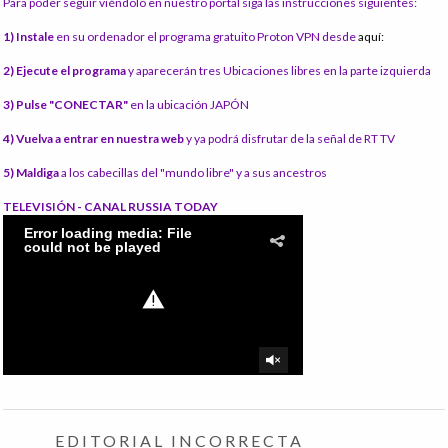
Para poder seguir viéndolo en nuestro portal siga las instrucciones siguientes:
1) Instale
en su ordenador el programa gratuito Proton VPN desde
aquí:
2) Ejecute el programa
y aparecerán tres Ubicaciones libres en la parte izquierda
3) Pulse "CONECTAR"
en la ubicación JAPÓN
4) Vuelva a entrar en nuestra web
y ya podrá disfrutar de la señal de RT TV
5) Maldiga
a los cabecillas del "mundo libre" y a sus ancestros
TELEVISIÓN - CANAL RUSSIA TODAY
EDITORIAL INCORRECTA