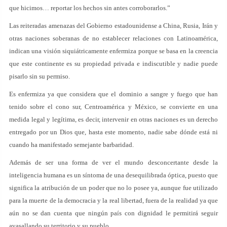
que hicimos… reportar los hechos sin antes corroborarlos.”
Las reiteradas amenazas del Gobierno estadounidense a China, Rusia, Irán y
otras naciones soberanas de no establecer relaciones con Latinoamérica,
indican una visión siquiátricamente enfermiza porque se basa en la creencia
que este continente es su propiedad privada e indiscutible y nadie puede
pisarlo sin su permiso.
Es enfermiza ya que considera que el dominio a sangre y fuego que han
tenido sobre el cono sur, Centroamérica y México, se convierte en una
medida legal y legítima, es decir, intervenir en otras naciones es un derecho
entregado por un Dios que, hasta este momento, nadie sabe dónde está ni
cuando ha manifestado semejante barbaridad.
Además de ser una forma de ver el mundo desconcertante desde la
inteligencia humana es un síntoma de una desequilibrada óptica, puesto que
significa la atribución de un poder que no lo posee ya, aunque fue utilizado
para la muerte de la democracia y la real libertad, fuera de la realidad ya que
aún no se dan cuenta que ningún país con dignidad le permitirá seguir
avasallando su territorio y su pueblo.