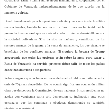
ciudadanos. Rusia y China subrayan que mantendrán su cooperación con el
Gobierno de Venezuela independientemente de lo que suceda tras la
intentona golpista.
Desafortunadamente para la oposición violenta y las agencias de las élites
transnacionales, Guaidó ha resultado un fiasco pues no ha tenido ni la
presencia internacional que se creía ni el efecto interno desestabilizando a
la sociedad bolivariana. Sólo ha sido un muñeco y ventrílocuo de los
sectores amantes de la guerra y la venta de armamento, los que siempre se
benefician de los conflictos armados.
Ni siquiera la bocaza de Trump
asegurando que todas las opciones están sobre la mesa para sacar a
Rusia de Venezuela ha servido: primero deben salir de todos los países
donde han destruido a sus pueblos.
Se hace urgente que las bases militares de Estados Unidos en Latinoamérica
(más de 75), sean despedidas. De no ocurrir, significa una ocupación militar
clara que desconoce la Constitución de esas naciones. Si sus presidentes no
actúan con vergüenza patria sólo demuestran su inclinación ante otros
personajes que los conminan a obedecer, demostrando su sumisión
ideológica y espiritual.