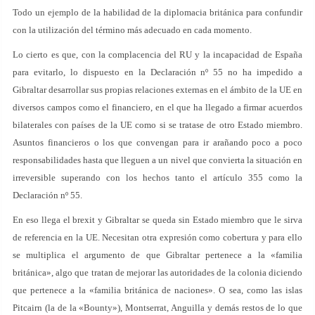
Todo un ejemplo de la habilidad de la diplomacia británica para confundir
con la utilización del término más adecuado en cada momento.
Lo cierto es que, con la complacencia del RU y la incapacidad de España
para evitarlo, lo dispuesto en la Declaración nº 55 no ha impedido a
Gibraltar desarrollar sus propias relaciones externas en el ámbito de la UE en
diversos campos como el financiero, en el que ha llegado a firmar acuerdos
bilaterales con países de la UE como si se tratase de otro Estado miembro.
Asuntos financieros o los que convengan para ir arañando poco a poco
responsabilidades hasta que lleguen a un nivel que convierta la situación en
irreversible superando con los hechos tanto el artículo 355 como la
Declaración nº 55.
En eso llega el brexit y Gibraltar se queda sin Estado miembro que le sirva
de referencia en la UE. Necesitan otra expresión como cobertura y para ello
se multiplica el argumento de que Gibraltar pertenece a la «familia
británica», algo que tratan de mejorar las autoridades de la colonia diciendo
que pertenece a la «familia británica de naciones». O sea, como las islas
Pitcairn (la de la «Bounty»), Montserrat, Anguilla y demás restos de lo que