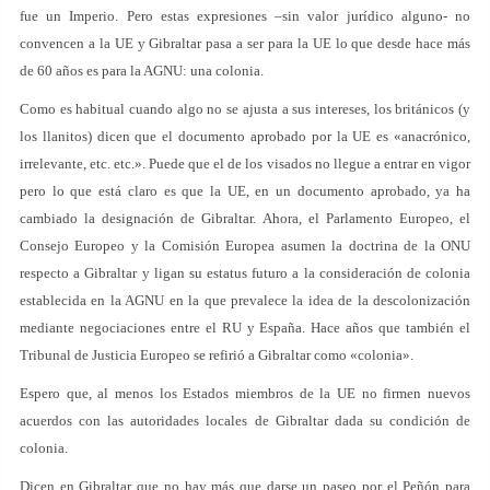
fue un Imperio. Pero estas expresiones –sin valor jurídico alguno- no
convencen a la UE y Gibraltar pasa a ser para la UE lo que desde hace más
de 60 años es para la AGNU: una colonia.
Como es habitual cuando algo no se ajusta a sus intereses, los británicos (y
los llanitos) dicen que el documento aprobado por la UE es «anacrónico,
irrelevante, etc. etc.». Puede que el de los visados no llegue a entrar en vigor
pero lo que está claro es que la UE, en un documento aprobado, ya ha
cambiado la designación de Gibraltar. Ahora, el Parlamento Europeo, el
Consejo Europeo y la Comisión Europea asumen la doctrina de la ONU
respecto a Gibraltar y ligan su estatus futuro a la consideración de colonia
establecida en la AGNU en la que prevalece la idea de la descolonización
mediante negociaciones entre el RU y España. Hace años que también el
Tribunal de Justicia Europeo se refirió a Gibraltar como «colonia».
Espero que, al menos los Estados miembros de la UE no firmen nuevos
acuerdos con las autoridades locales de Gibraltar dada su condición de
colonia.
Dicen en Gibraltar que no hay más que darse un paseo por el Peñón para