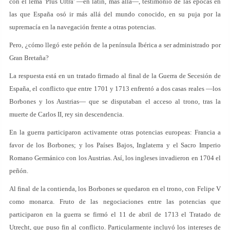
con el lema 'Plus Ultra' —en latín, más allá—, testimonio de las épocas en
las que España osó ir más allá del mundo conocido, en su puja por la
supremacía en la navegación frente a otras potencias.
Pero, ¿cómo llegó este peñón de la península Ibérica a ser administrado por
Gran Bretaña?
La respuesta está en un tratado firmado al final de la Guerra de Secesión de
España, el conflicto que entre 1701 y 1713 enfrentó a dos casas reales —los
Borbones y los Austrias— que se disputaban el acceso al trono, tras la
muerte de Carlos II, rey sin descendencia.
En la guerra participaron activamente otras potencias europeas: Francia a
favor de los Borbones; y los Países Bajos, Inglaterra y el Sacro Imperio
Romano Germánico con los Austrias. Así, los ingleses invadieron en 1704 el
peñón.
Al final de la contienda, los Borbones se quedaron en el trono, con Felipe V
como monarca. Fruto de las negociaciones entre las potencias que
participaron en la guerra se firmó el 11 de abril de 1713 el Tratado de
Utrecht, que puso fin al conflicto. Particularmente incluyó los intereses de