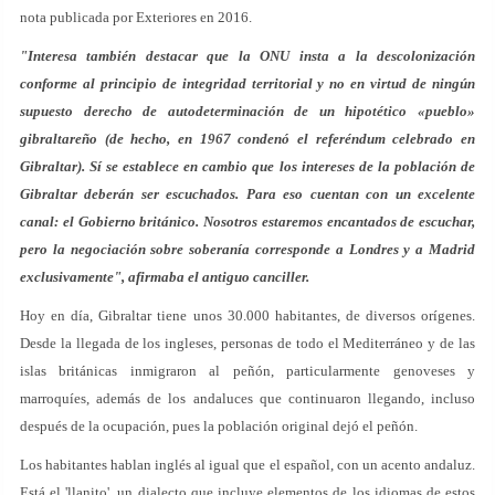
nota publicada por Exteriores en 2016.
"Interesa también destacar que la ONU insta a la descolonización
conforme al principio de integridad territorial y no en virtud de ningún
supuesto derecho de autodeterminación de un hipotético «pueblo»
gibraltareño (de hecho, en 1967 condenó el referéndum celebrado en
Gibraltar). Sí se establece en cambio que los intereses de la población de
Gibraltar deberán ser escuchados. Para eso cuentan con un excelente
canal: el Gobierno británico. Nosotros estaremos encantados de escuchar,
pero la negociación sobre soberanía corresponde a Londres y a Madrid
exclusivamente", afirmaba el antiguo canciller.
Hoy en día, Gibraltar tiene unos 30.000 habitantes, de diversos orígenes.
Desde la llegada de los ingleses, personas de todo el Mediterráneo y de las
islas británicas inmigraron al peñón, particularmente genoveses y
marroquíes, además de los andaluces que continuaron llegando, incluso
después de la ocupación, pues la población original dejó el peñón.
Los habitantes hablan inglés al igual que el español, con un acento andaluz.
Está el 'llanito', un dialecto que incluye elementos de los idiomas de estos