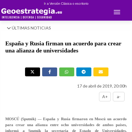
Ir a Versión Clásica o escritorio
Toggle 
ÚLTIMAS NOTICIAS
España y Rusia firman un acuerdo para crear
una alianza de universidades
17 de abril de 2019, 20:00h
A+
a-
MOSCÚ (Sputnik) — España y Rusia firmaron en Moscú un acuerdo
para crear una alianza entre ocho universidades de ambos países,
informó a Sputnik la secretaria de Estado de Universidades,