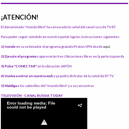
¡ATENCIÓN!
El denominado "mundo libre" ha censurado la señal del canal ruso de TV RT.
Para poder seguir viéndolo en nuestro portal siga las instrucciones siguientes:
1) Instale
en su ordenador el programa gratuito Proton VPN desde
aquí:
2) Ejecute el programa
y aparecerán tres Ubicaciones libres en la parte izquierda
3) Pulse "CONECTAR"
en la ubicación JAPÓN
4) Vuelva a entrar en nuestra web
y ya podrá disfrutar de la señal de RT TV
5) Maldiga
a los cabecillas del "mundo libre" y a sus ancestros
TELEVISIÓN - CANAL RUSSIA TODAY