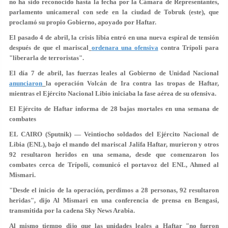
no ha sido reconocido hasta la fecha por la Cámara de Representantes,
parlamento unicameral con sede en la ciudad de Tobruk (este), que
proclamó su propio Gobierno, apoyado por Haftar.
El pasado 4 de abril, la crisis libia entró en una nueva espiral de tensión
después de que el mariscal
ordenara una ofensiva
contra Trípoli para
"liberarla de terroristas".
El día 7 de abril, las fuerzas leales al Gobierno de Unidad Nacional
anunciaron
la operación Volcán de Ira contra las tropas de Haftar,
mientras el Ejército Nacional Libio iniciaba la fase aérea de su ofensiva.
El Ejército de Haftar informa de 28 bajas mortales en una semana de
combates
EL CAIRO (Sputnik) — Veintiocho soldados del Ejército Nacional de
Libia (ENL), bajo el mando del mariscal Jalifa Haftar, murieron y otros
92 resultaron heridos en una semana, desde que comenzaron los
combates cerca de Trípoli, comunicó el portavoz del ENL, Ahmed al
Mismari.
"Desde el inicio de la operación, perdimos a 28 personas, 92 resultaron
heridas", dijo Al Mismari en una conferencia de prensa en Bengasi,
transmitida por la cadena Sky News Arabia.
Al mismo tiempo dijo que las unidades leales a Haftar "no fueron