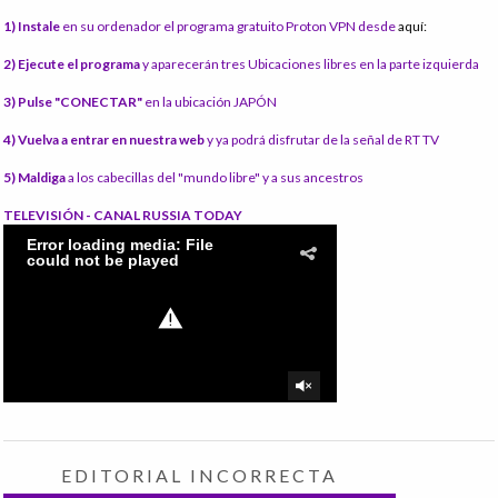
1) Instale
en su ordenador el programa gratuito Proton VPN desde
aquí:
2) Ejecute el programa
y aparecerán tres Ubicaciones libres en la parte izquierda
3) Pulse "CONECTAR"
en la ubicación JAPÓN
4) Vuelva a entrar en nuestra web
y ya podrá disfrutar de la señal de RT TV
5) Maldiga
a los cabecillas del "mundo libre" y a sus ancestros
TELEVISIÓN - CANAL RUSSIA TODAY
EDITORIAL INCORRECTA