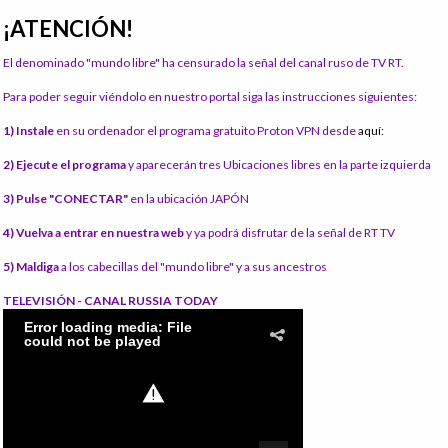
¡ATENCIÓN!
El denominado "mundo libre" ha censurado la señal del canal ruso de TV RT.
Para poder seguir viéndolo en nuestro portal siga las instrucciones siguientes:
1) Instale
en su ordenador el programa gratuito Proton VPN desde
aquí:
2) Ejecute el programa
y aparecerán tres Ubicaciones libres en la parte izquierda
3) Pulse "CONECTAR"
en la ubicación JAPÓN
4) Vuelva a entrar en nuestra web
y ya podrá disfrutar de la señal de RT TV
5) Maldiga
a los cabecillas del "mundo libre" y a sus ancestros
TELEVISIÓN - CANAL RUSSIA TODAY