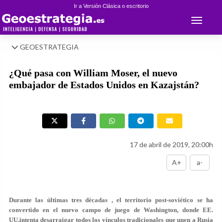
Ir a Versión Clásica o escritorio
Toggle 
GEOESTRATEGIA
¿Qué pasa con William Moser, el nuevo
embajador de Estados Unidos en Kazajstán?
17 de abril de 2019, 20:00h
A+
a-
Durante las últimas tres décadas , el territorio post-soviético se ha
convertido en el nuevo campo de juego de Washington, donde EE.
UU.intenta desarraigar todos los vínculos tradicionales que unen a Rusia