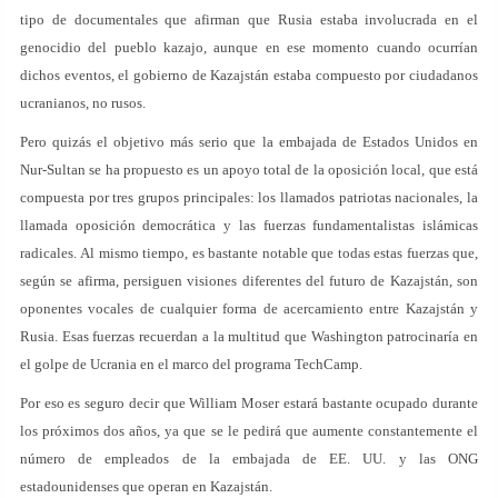
tipo de documentales que afirman que Rusia estaba involucrada en el
genocidio del pueblo kazajo, aunque en ese momento cuando ocurrían
dichos eventos, el gobierno de Kazajstán estaba compuesto por ciudadanos
ucranianos, no rusos.
Pero quizás el objetivo más serio que la embajada de Estados Unidos en
Nur-Sultan se ha propuesto es un apoyo total de la oposición local, que está
compuesta por tres grupos principales: los llamados patriotas nacionales, la
llamada oposición democrática y las fuerzas fundamentalistas islámicas
radicales. Al mismo tiempo, es bastante notable que todas estas fuerzas que,
según se afirma, persiguen visiones diferentes del futuro de Kazajstán, son
oponentes vocales de cualquier forma de acercamiento entre Kazajstán y
Rusia. Esas fuerzas recuerdan a la multitud que Washington patrocinaría en
el golpe de Ucrania en el marco del programa TechCamp.
Por eso es seguro decir que William Moser estará bastante ocupado durante
los próximos dos años, ya que se le pedirá que aumente constantemente el
número de empleados de la embajada de EE. UU. y las ONG
estadounidenses que operan en Kazajstán.