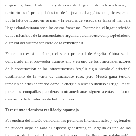
origen argelino, desde antes y después de la guerra de independencia; el
territorio es el principal destino de la juventud argelina que, desesperada
por la falta de futuro en su país y la penuria de visados, se lanza al mar para
llegar clandestinamente a las costas francesas. Es también el lugar preferido
de los miembros de la nomenclatura argelina para hacerse con propiedades o
disfrutar del sistema sanitario de la exmetrópoli.
Francia no es sin embargo el socio principal de Argelia. China se ha
convertido en el proveedor número uno y en uno de los principales actores
de la construcción de las infraestructuras. Argelia sigue siendo el principal
destinatario de la venta de armamento ruso, pero Moscú gana terreno
también en otros apartados como la energía nuclear o incluso el trigo. Por su
parte, las compañías petroleras norteamericanas siguen atentas al futuro
desarrollo de la industria de hidrocarburos.
Terorrismo islamista: realidad y espantajo
Por encima del interés comercial, las potencias internacionales y regionales
no pueden dejar de lado el aspecto geoestratégico. Argelia es uno de los
baluartes de la lucha internacional contra el yihadismo, en colaboración