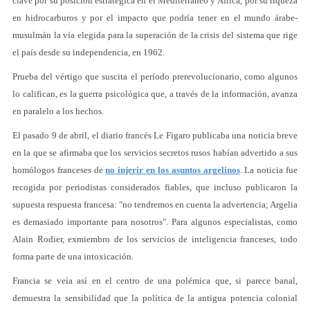
clave por su posición estratégica en el Mediterráneo y África, por su riqueza
en hidrocarburos y por el impacto que podría tener en el mundo árabe-
musulmán la vía elegida para la superación de la crisis del sistema que rige
el país desde su independencia, en 1962.
Prueba del vértigo que suscita el período prerevolucionario, como algunos
lo califican, es la guerra psicológica que, a través de la información, avanza
en paralelo a los hechos.
El pasado 9 de abril, el diario francés Le Figaro publicaba una noticia breve
en la que se afirmaba que los servicios secretos rusos habían advertido a sus
homólogos franceses de
no injerir en los asuntos argelinos
. La noticia fue
recogida por periodistas considerados fiables, que incluso publicaron la
supuesta respuesta francesa: "no tendremos en cuenta la advertencia; Argelia
es demasiado importante para nosotros". Para algunos especialistas, como
Alain Rodier, exmiembro de los servicios de inteligencia franceses, todo
forma parte de una intoxicación.
Francia se veía así en el centro de una polémica que, si parece banal,
demuestra la sensibilidad que la política de la antigua potencia colonial