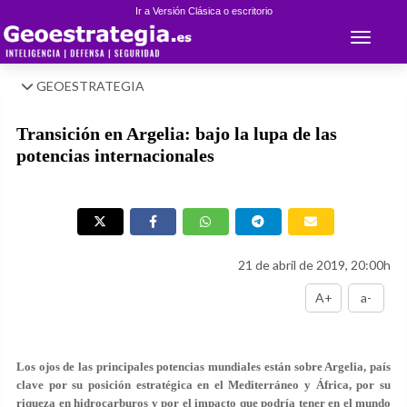
Ir a Versión Clásica o escritorio
Toggle 
GEOESTRATEGIA
Transición en Argelia: bajo la lupa de las
potencias internacionales
21 de abril de 2019, 20:00h
A+
a-
Los ojos de las principales potencias mundiales están sobre Argelia, país
clave por su posición estratégica en el Mediterráneo y África, por su
riqueza en hidrocarburos y por el impacto que podría tener en el mundo