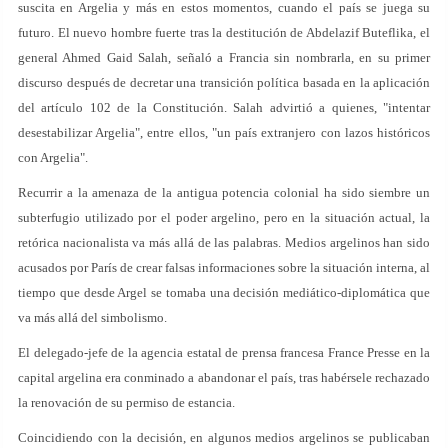
suscita en Argelia y más en estos momentos, cuando el país se juega su
futuro. El nuevo hombre fuerte tras la destitución de Abdelazif Buteflika, el
general Ahmed Gaid Salah, señaló a Francia sin nombrarla, en su primer
discurso después de decretar una transición política basada en la aplicación
del artículo 102 de la Constitución. Salah advirtió a quienes, "intentar
desestabilizar Argelia", entre ellos, "un país extranjero con lazos históricos
con Argelia".
Recurrir a la amenaza de la antigua potencia colonial ha sido siembre un
subterfugio utilizado por el poder argelino, pero en la situación actual, la
retórica nacionalista va más allá de las palabras. Medios argelinos han sido
acusados por París de crear falsas informaciones sobre la situación interna, al
tiempo que desde Argel se tomaba una decisión mediático-diplomática que
va más allá del simbolismo.
El delegado-jefe de la agencia estatal de prensa francesa France Presse en la
capital argelina era conminado a abandonar el país, tras habérsele rechazado
la renovación de su permiso de estancia.
Coincidiendo con la decisión, en algunos medios argelinos se publicaban