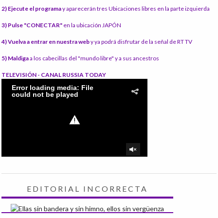
2) Ejecute el programa
y aparecerán tres Ubicaciones libres en la parte izquierda
3) Pulse "CONECTAR"
en la ubicación JAPÓN
4) Vuelva a entrar en nuestra web
y ya podrá disfrutar de la señal de RT TV
5) Maldiga
a los cabecillas del "mundo libre" y a sus ancestros
TELEVISIÓN - CANAL RUSSIA TODAY
EDITORIAL INCORRECTA