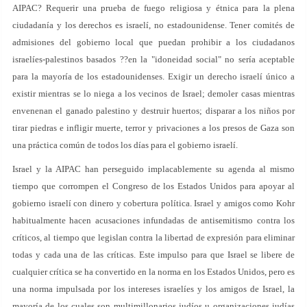
AIPAC? Requerir una prueba de fuego religiosa y étnica para la plena
ciudadanía y los derechos es israelí, no estadounidense. Tener comités de
admisiones del gobierno local que puedan prohibir a los ciudadanos
israelíes-palestinos basados ??en la "idoneidad social" no sería aceptable
para la mayoría de los estadounidenses. Exigir un derecho israelí único a
existir mientras se lo niega a los vecinos de Israel; demoler casas mientras
envenenan el ganado palestino y destruir huertos; disparar a los niños por
tirar piedras e infligir muerte, terror y privaciones a los presos de Gaza son
una práctica común de todos los días para el gobierno israelí.
Israel y la AIPAC han perseguido implacablemente su agenda al mismo
tiempo que corrompen el Congreso de los Estados Unidos para apoyar al
gobierno israelí con dinero y cobertura política. Israel y amigos como Kohr
habitualmente hacen acusaciones infundadas de antisemitismo contra los
críticos, al tiempo que legislan contra la libertad de expresión para eliminar
todas y cada una de las críticas. Este impulso para que Israel se libere de
cualquier crítica se ha convertido en la norma en los Estados Unidos, pero es
una norma impulsada por los intereses israelíes y los amigos de Israel, la
mayoría de los cuales son multimillonarios judíos u organizaciones judías