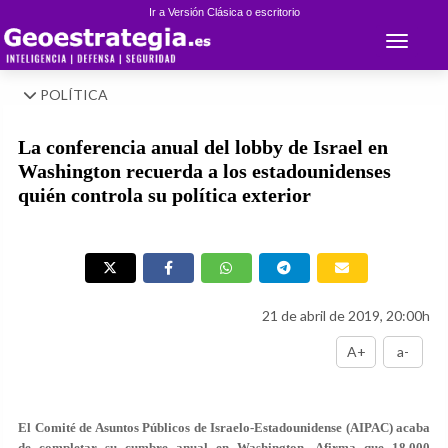
Ir a Versión Clásica o escritorio
Toggle 
POLÍTICA
La conferencia anual del lobby de Israel en
Washington recuerda a los estadounidenses
quién controla su política exterior
21 de abril de 2019, 20:00h
A+
a-
El Comité de Asuntos Públicos de Israelo-Estadounidense (AIPAC) acaba
de completar su cumbre anual en Washington. Afirma que 18,000