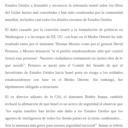
Estados Unidos a Jerusalén y reconocer la soberanía israelí sobre los Altos
del Golán fueron mal concebidas y han sido condenadas por la comunidad
mundial, incluidos casi todos los aliados cercanos de Estados Unidos.
El daño causado por la conexión israelí a la formulación de políticas en
Washington y a las tropas de EE. UU. con base en el Medio Oriente ha sido
resaltado tanto por el almirante Thomas Moorer como por el general David
Petraeus, y Moorer denunció "si el pueblo estadounidense sabe qué control
tienen esas personas". Nuestros ciudadanos ciertamente no tienen idea de lo
que sucede”. Petraeus se quejó ante el Comité del Senado de que el
favoritismo de Estados Unidos hacia Israel pone en riesgo a los soldados
estadounidenses con base en el Medio Oriente. Sin embargo, fue
rápidamente obligado a retractarse.
El ex director adjunto de la CIA, el almirante Bobby Inman, también
rechazó la afirmación de que Israel es un activo de seguridad al observar que
"los espías israelíes han hecho más daño a los Estados Unidos que los
agentes de inteligencia de todos los demás países en la tierra combinados ...
Son la amenaza más grave para nuestra seguridad nacional”. Inman se refería