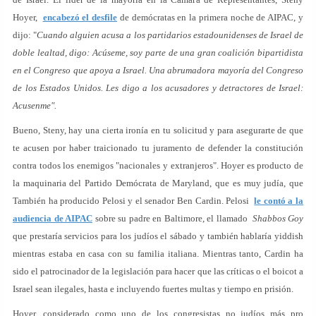
Hoyer,
encabezó el desfile
de demócratas en la primera noche de AIPAC, y
dijo: "
Cuando alguien acusa a los partidarios estadounidenses de Israel de
doble lealtad, digo: Acúseme, soy parte de una gran coalición bipartidista
en el Congreso que apoya a Israel. Una abrumadora mayoría del Congreso
de los Estados Unidos. Les digo a los acusadores y detractores de Israel:
Acusenme".
Bueno, Steny, hay una cierta ironía en tu solicitud y para asegurarte de que
te acusen por haber traicionado tu juramento de defender la constitución
contra todos los enemigos "nacionales y extranjeros". Hoyer es producto de
la maquinaria del Partido Demócrata de Maryland, que es muy judía, que
También ha producido Pelosi y el senador Ben Cardin. Pelosi
le contó a la
audiencia de AIPAC
sobre su padre en Baltimore, el llamado
Shabbos Goy
que prestaría servicios para los judíos el sábado y también hablaría yiddish
mientras estaba en casa con su familia italiana. Mientras tanto, Cardin ha
sido el patrocinador de la legislación para hacer que las críticas o el boicot a
Israel sean ilegales, hasta e incluyendo fuertes multas y tiempo en prisión.
Hoyer, considerado como uno de los congresistas no judíos más pro