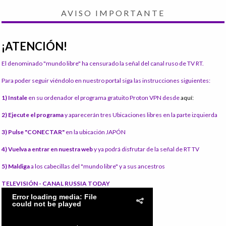
AVISO IMPORTANTE
¡ATENCIÓN!
El denominado "mundo libre" ha censurado la señal del canal ruso de TV RT.
Para poder seguir viéndolo en nuestro portal siga las instrucciones siguientes:
1) Instale
en su ordenador el programa gratuito Proton VPN desde
aquí:
2) Ejecute el programa
y aparecerán tres Ubicaciones libres en la parte izquierda
3) Pulse "CONECTAR"
en la ubicación JAPÓN
4) Vuelva a entrar en nuestra web
y ya podrá disfrutar de la señal de RT TV
5) Maldiga
a los cabecillas del "mundo libre" y a sus ancestros
TELEVISIÓN - CANAL RUSSIA TODAY