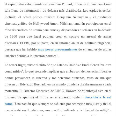
al espía judío estadounidense Jonathan Pollard, quien robó para Israel una
sala llena de información de defensa más clasificada. Los espías israelíes,
incluido el actual primer ministro Benjamin Netanyahu y el productor
cinematográfico de Hollywood Arnon Milchan, también participaron en el
robo sistemático de uranio para armas y disparadores nucleares en la década
de 1960 para que Israel pudiera crear en secreto un arsenal de armas
nucleares. El FBI, por su parte, en su informe anual de contrainteligencia,
destaca que ha habido
muy pocos procesamientos
de enjambres de espías
israelíes debido a la "presión política".
En tercer lugar, existe el mito de que Estados Unidos e Israel tienen "valores
compartidos", lo que pretende implicar que ambas son democracias liberales
donde prevalecen la libertad y los derechos humanos, faros de luz que
ofrecen un liderazgo ilustrado en un mundo donde la tiranía amenaza a cada
momento. El Director Ejecutivo de AIPAC, Howard Kohr, subrayó esto en el
discurso de apertura el fin de semana pasado, quien
describió a Israel
como
"Una nación que siempre se esfuerza por ser mejor, más justa y fiel al
mensaje de sus fundadores, una nación dedicada a la libertad de religión