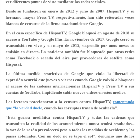
ver diferentes puntos de vista mediante las redes sociales.
Desde su fundación en enero de 2012 y julio de 2007, HispanTV y su
hermano mayor Press TV, respectivamente, han sido reiteradas veces
blancos de censuras de la firma estadounidense Google.
En el caso específico de HispanTV, Google bloqueó en agosto de 2018 su
acceso a YouTube y Google Plus. En noviembre de 2017, Google cerró su
transmisión en vivo y en mayo de 2015, suspendió por unos meses su
emisión en directo. La noticiera también fue bloqueada por otras redes
como Facebook o sacada del aire por proveedores de satélite como
Hispasat.
La última medida restrictiva de Google que viola la libertad de
expresión ocurrió este jueves y viernes cuando Google volvió a bloquear
el acceso de las cadenas internacionales HispanTV y Press TV a sus
cuentas de YouTube, impidiendo subir nuevos vídeos en estos medios.
Los lectores reaccionaron a la censura contra HispanTV,
comentando
que “la verdad duele
, cuando los corruptos tratan de ocultarla”.
“Esta guerra mediática contra HispanTV y todas las cadenas que
transmiten la realidad de los acontecimientos nunca tendrá resultados...
la voz de la razón prevalecerá pese a todas las medidas de occidente y los
países coloniales. Con un dedo no se tapa el sol”, denunció uno de los