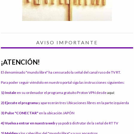
AVISO IMPORTANTE
¡ATENCIÓN!
El denominado "mundo libre" ha censurado la señal del canal ruso de TV RT.
Para poder seguir viéndolo en nuestro portal siga las instrucciones siguientes:
1) Instale
en su ordenador el programa gratuito Proton VPN desde
aquí:
2) Ejecute el programa
y aparecerán tres Ubicaciones libres en la parte izquierda
3) Pulse "CONECTAR"
en la ubicación JAPÓN
4) Vuelva a entrar en nuestra web
y ya podrá disfrutar de la señal de RT TV
5) Maldiga
a los cabecillas del "mundo libre" y a sus ancestros