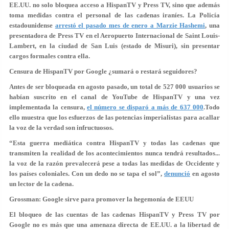
EE.UU. no solo bloquea acceso a HispanTV y Press TV, sino que además
toma medidas contra el personal de las cadenas iraníes. La Policía
estadounidense
arrestó el pasado mes de enero a Marzie Hashemi
, una
presentadora de Press TV en el Aeropuerto Internacional de Saint Louis-
Lambert, en la ciudad de San Luis (estado de Misuri), sin presentar
cargos formales contra ella.
Censura de HispanTV por Google ¿sumará o restará seguidores?
Antes de ser bloqueada en agosto pasado, un total de 527 000 usuarios se
habían suscrito en el canal de YouTube de HispanTV y una vez
implementada la censura,
el número se disparó a más de 637 000
.Todo
ello muestra que los esfuerzos de las potencias imperialistas para acallar
la voz de la verdad son infructuosos.
“Esta guerra mediática contra HispanTV y todas las cadenas que
transmiten la realidad de los acontecimientos nunca tendrá resultados...
la voz de la razón prevalecerá pese a todas las medidas de Occidente y
los países coloniales. Con un dedo no se tapa el sol”,
denunció
en agosto
un lector de la cadena.
Grossman: Google sirve para promover la hegemonía de EEUU
El bloqueo de las cuentas de las cadenas HispanTV y Press TV por
Google no es más que una amenaza directa de EE.UU. a la libertad de