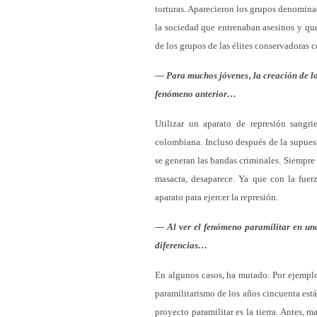
torturas. Aparecieron los grupos denominad
la sociedad que entrenaban asesinos y que
de los grupos de las élites conservadoras 
— Para muchos jóvenes, la creación de lo
fenómeno anterior…
Utilizar un aparato de represión sangr
colombiana. Incluso después de la supuest
se generan las bandas criminales. Siempre
masacra, desaparece. Ya que con la fuer
aparato para ejercer la represión.
— Al ver el fenómeno paramilitar en una
diferencias…
En algunos casos, ha mutado. Por ejemplo,
paramilitarismo de los años cincuenta está
proyecto paramilitar es la tierra. Antes, m