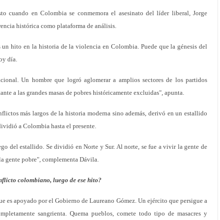
usto cuando en Colombia se conmemora el asesinato del líder liberal, Jorge
rencia histórica como plataforma de análisis.
s un hito en la historia de la violencia en Colombia. Puede que la génesis del
oy día.
cional. Un hombre que logró aglomerar a amplios sectores de los partidos
ante a las grandes masas de pobres históricamente excluidas", apunta.
lictos más largos de la historia moderna sino además, derivó en un estallido
ividió a Colombia hasta el presente.
o del estallido. Se dividió en Norte y Sur. Al norte, se fue a vivir la gente de
ó la gente pobre", complementa Dávila.
flicto colombiano, luego de ese hito?
 que es apoyado por el Gobierno de Laureano Gómez. Un ejército que persigue a
completamente sangrienta. Quema pueblos, comete todo tipo de masacres y