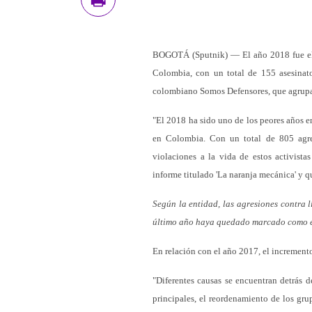
BOGOTÁ (Sputnik) — El año 2018 fue el m
Colombia, con un total de 155 asesinato
colombiano Somos Defensores, que agrupa 
"El 2018 ha sido uno de los peores años e
en Colombia. Con un total de 805 agres
violaciones a la vida de estos activista
informe titulado 'La naranja mecánica' y 
Según la entidad, las agresiones contra 
último año haya quedado marcado como el
En relación con el año 2017, el incremento
"Diferentes causas se encuentran detrás d
principales, el reordenamiento de los gru