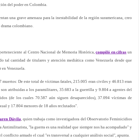
ación del poder en Colombia.
ntan una grave amenaza para la inestabilidad de la región suramericana, creo
l drama colombiano.
perteneciente al Centro Nacional de Memoria Histórica,
compiló en cifras
un
o tal cantidad de titulares y atención mediática como Venezuela desde que
r en Venezuela.
muertos: De este total de víctimas fatales, 215.005 eran civiles y 46.813 eran
on atribuidas a los paramilitares, 35.683 a la guerrilla y 9.804 a agentes del
idos (de los cuales 70.587 aún siguen desaparecidos), 37.094 víctimas de
exual y 17.804 menores de 18 años reclutados".
aren Dávila
, quien trabaja como investigadora del Observatorio Feminicidios
 Antimilitarista, "la guerra es una realidad que siempre nos ha acompañado" y
 conflicto armado el cual "es transversal a cualquier análisis social", apunta.