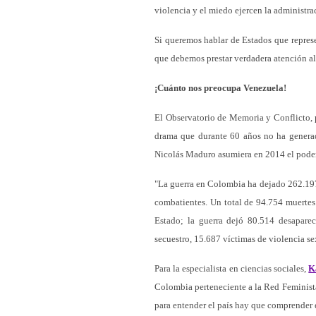
violencia y el miedo ejercen la administr
Si queremos hablar de Estados que represe
que debemos prestar verdadera atención a
¡Cuánto nos preocupa Venezuela!
El Observatorio de Memoria y Conflicto, 
drama que durante 60 años no ha generad
Nicolás Maduro asumiera en 2014 el pode
"La guerra en Colombia ha dejado 262.197 
combatientes. Un total de 94.754 muertes s
Estado; la guerra dejó 80.514 desaparec
secuestro, 15.687 víctimas de violencia s
Para la especialista en ciencias sociales,
K
Colombia perteneciente a la Red Feminista
para entender el país hay que comprender el