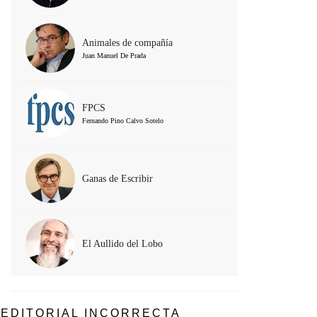
Animales de compañía
Juan Manuel De Prada
FPCS
Fernando Pino Calvo Sotelo
Ganas de Escribir
El Aullido del Lobo
EDITORIAL INCORRECTA