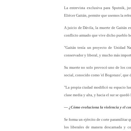
La entrevista exclusiva para Sputnik, j
Eliécer Gaitán, permite que usemos la refe
A juicio de Dávila, la muerte de Gaitán e
conflicto armado que vive dicho pueblo h
"Gaitán tenía un proyecto de Unidad Na
conservador y liberal, y mucho más import
Su muerte no solo provocó uno de los conf
social, conocido como 'el Bogotazo', que d
"La propia ciudad modificó su espacio lueg
clase media y alta, y hacia el sur se qued
— ¿Cómo evoluciona la violencia y el con
Se forma un ejército de corte paramilitar
los liberales de manera descarnada y 