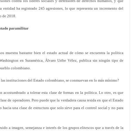
esiones contra los líderes sociales y defensores de derechos humanos, y que
sa entidad ha registrado 245 agresiones, lo que representa un incremento del
o de 2018.
Estado paramilitar
os muestra bastante bien el estado actual de cómo se encuentra la política
ashington en Suramérica, Álvaro Uribe Vélez, publica sin ningún tipo de
 pueblo colombiano.
e las instituciones del Estado colombiano, se conmuevan en lo más mínimo?
 acostumbrado a tolerar esta clase de formas en la política. Lo otro, es que
clase de operadores. Pero puede que la verdadera causa resida en que el Estado
 hacia una clase de estructura que solo sirve para el control social y no para
ido a imagen, semejanza e interés de los grupos elitescos que a través de la