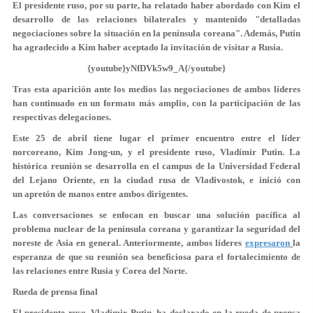
El presidente ruso, por su parte, ha relatado haber abordado con Kim el
desarrollo de las relaciones bilaterales y mantenido "
detalladas
negociaciones
sobre la situación en la península coreana". Además, Putin
ha agradecido a Kim haber aceptado la invitación de visitar a Rusia.
{youtube}yNfDVk5w9_A{/youtube}
Tras esta aparición ante los medios las negociaciones de ambos líderes
han continuado en un formato más amplio, con la participación de las
respectivas delegaciones.
Este 25 de abril tiene lugar el primer encuentro entre el líder
norcoreano, Kim Jong-un, y el presidente ruso, Vladímir Putin. La
histórica reunión se desarrolla en el campus de la Universidad Federal
del Lejano Oriente, en la ciudad rusa de Vladivostok, e inició con
un apretón de manos entre ambos dirigentes.
Las conversaciones se enfocan en buscar una solución pacífica al
problema nuclear de la península coreana y garantizar la seguridad del
noreste de Asia en general. Anteriormente, ambos líderes
expresaron
la
esperanza de que su reunión sea beneficiosa para el fortalecimiento de
las relaciones entre Rusia y Corea del Norte.
Rueda de prensa final
El presidente ruso, Vladímir Putin, ha declarado en la rueda de prensa