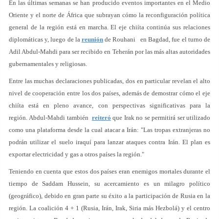
En las últimas semanas se han producido eventos importantes en el Medio
Oriente y el norte de África que subrayan cómo la reconfiguración política
general de la región está en marcha. El eje chiíta continúa sus relaciones
diplomáticas y, luego de la
reunión
de Rouhani en Bagdad, fue el turno de
Adil Abdul-Mahdi para ser recibido en Teherán por las más altas autoridades
gubernamentales y religiosas.
Entre las muchas declaraciones publicadas, dos en particular revelan el alto
nivel de cooperación entre los dos países, además de demostrar cómo el eje
chiíta está en pleno avance, con perspectivas significativas para la
región. Abdul-Mahdi también
reiteró
que Irak no se permitirá ser utilizado
como una plataforma desde la cual atacar a Irán: "Las tropas extranjeras no
podrán utilizar el suelo iraquí para lanzar ataques contra Irán. El plan es
exportar electricidad y gas a otros países la región."
Teniendo en cuenta que estos dos países eran enemigos mortales durante el
tiempo de Saddam Hussein, su acercamiento es un milagro político
(geográfico), debido en gran parte su éxito a la participación de Rusia en la
región. La coalición 4 + 1 (Rusia, Irán, Irak, Siria más Hezbolá) y el centro