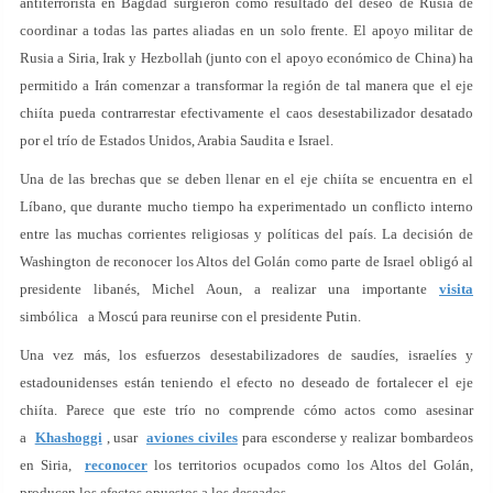
antiterrorista en Bagdad surgieron como resultado del deseo de Rusia de
coordinar a todas las partes aliadas en un solo frente. El apoyo militar de
Rusia a Siria, Irak y Hezbollah (junto con el apoyo económico de China) ha
permitido a Irán comenzar a transformar la región de tal manera que el eje
chiíta pueda contrarrestar efectivamente el caos desestabilizador desatado
por el trío de Estados Unidos, Arabia Saudita e Israel.
Una de las brechas que se deben llenar en el eje chiíta se encuentra en el
Líbano, que durante mucho tiempo ha experimentado un conflicto interno
entre las muchas corrientes religiosas y políticas del país. La decisión de
Washington de reconocer los Altos del Golán como parte de Israel obligó al
presidente libanés, Michel Aoun, a realizar una importante
visita
simbólica a Moscú para reunirse con el presidente Putin.
Una vez más, los esfuerzos desestabilizadores de saudíes, israelíes y
estadounidenses están teniendo el efecto no deseado de fortalecer el eje
chiíta. Parece que este trío no comprende cómo actos como asesinar
a
Khashoggi
, usar
aviones civiles
para esconderse y realizar bombardeos
en Siria,
reconocer
los territorios ocupados como los Altos del Golán,
producen los efectos opuestos a los deseados.