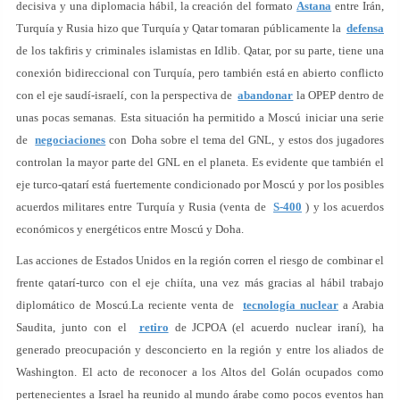
decisiva y una diplomacia hábil, la creación del formato
Astana
entre Irán,
Turquía y Rusia hizo que Turquía y Qatar tomaran públicamente la
defensa
de los takfiris y criminales islamistas en Idlib. Qatar, por su parte, tiene una
conexión bidireccional con Turquía, pero también está en abierto conflicto
con el eje saudí-israelí, con la perspectiva de
abandonar
la OPEP dentro de
unas pocas semanas. Esta situación ha permitido a Moscú iniciar una serie
de
negociaciones
con Doha sobre el tema del GNL, y estos dos jugadores
controlan la mayor parte del GNL en el planeta. Es evidente que también el
eje turco-qatarí está fuertemente condicionado por Moscú y por los posibles
acuerdos militares entre Turquía y Rusia (venta de
S-400
) y los acuerdos
económicos y energéticos entre Moscú y Doha.
Las acciones de Estados Unidos en la región corren el riesgo de combinar el
frente qatarí-turco con el eje chiíta, una vez más gracias al hábil trabajo
diplomático de Moscú.La reciente venta de
tecnología nuclear
a Arabia
Saudita, junto con el
retiro
de JCPOA (el acuerdo nuclear iraní), ha
generado preocupación y desconcierto en la región y entre los aliados de
Washington. El acto de reconocer a los Altos del Golán ocupados como
pertenecientes a Israel ha reunido al mundo árabe como pocos eventos han