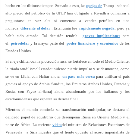
hecho en los últimos tiempos. Sumado a esto, las
quejas de
Trump sobre el
alto precio del petróleo de la OPEP han obligado a Riyadh a comenzar a
preguntarse en voz alta si comenzar a vender petróleo en una
moneda
diferente al dólar
. Esta rumia fue
rápidamente negada.
, pero ya
había sido aireado. Tal decisión tendría
graves implicaciones
para
el
petrodólar
y la mayor parte del
poder financiero y económico
de los
Estados Unidos.
Si el eje chiíta, con la protección rusa, se fortalece en todo el Medio Oriente,
la tríada saudí-israelí-estadounidense pierde impulso y se desmorona, como
se ve en Libia, con Haftar ahora
un paso más cerca
para unificar el país
gracias al apoyo de Arabia Saudita, los Emiratos Árabes Unidos, Francia y
Rusia, con Fayez al-Sarraj ahora abandonado por los italianos y los
estadounidenses que esperan su derrota final.
Mientras el mundo continúa su transformación multipolar, se destaca el
delicado papel de equilibrio que desempeña Rusia en Oriente Medio y el
norte de África. La reciente
visita
del ministro de Relaciones Exteriores de
Venezuela a Siria muestra que el frente opuesto al acoso imperialista de