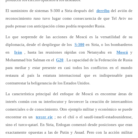
El suministro de sistemas S-300 a Siria después del
derribo
del avión de
reconocimiento ruso tuvo lugar como consecuencia de que Tel Aviv no
pudo pensar con anticipación cómo podría responder Rusia.
Lo que sorprende de las acciones de Moscú es la versatilidad de su
diplomacia, desde el despliegue de los
S-300
en Siria, o los bombarderos
en
Irán
, hasta las reuniones rápidas con Netanyahu en
Moscú
y
Mohammad bin Salman en el
G20
. La capacidad de la Federación de Rusia
para mediar y estar presente en casi todos los conflictos en el mundo
restaura al país la estatura internacional que es indispensable para
contrarrestar la beligerancia de los Estados Unidos.
La característica principal del enfoque de Moscú es encontrar áreas de
interés común con su interlocutor y favorecer la creación de intercambios
comerciales o de conocimiento. Otro ejemplo militar y económico se puede
encontrar en un
tercer eje
; no el chií o el saudí-israelí-estadounidense,
sino el turco-qatarí. En Siria, Erdogan comenzó desde posiciones que eran
exactamente opuestas a las de Putin y Assad. Pero con la acción militar