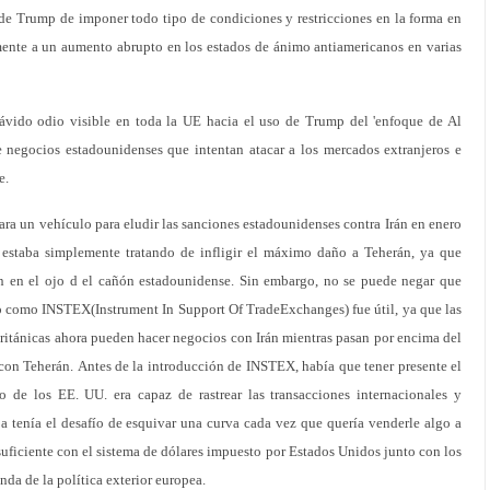
de Trump de imponer todo tipo de condiciones y restricciones en la forma en
ente a un aumento abrupto en los estados de ánimo antiamericanos en varias
ávido odio visible en toda la UE hacia el uso de Trump del 'enfoque de Al
 negocios estadounidenses que intentan atacar a los mercados extranjeros e
e.
ara un vehículo para eludir las sanciones estadounidenses contra Irán en enero
estaba simplemente tratando de infligir el máximo daño a Teherán, ya que
 en el ojo d el cañón estadounidense. Sin embargo, no se puede negar que
o como INSTEX(Instrument In Support Of TradeExchanges) fue útil, ya que las
ritánicas ahora pueden hacer negocios con Irán mientras pasan por encima del
s con Teherán. Antes de la introducción de INSTEX, había que tener presente el
de los EE. UU. era capaz de rastrear las transacciones internacionales y
a tenía el desafío de esquivar una curva cada vez que quería venderle algo a
suficiente con el sistema de dólares impuesto por Estados Unidos junto con los
da de la política exterior europea.