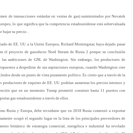
umen de transacciones estándar en ventas de gas) suministrados por Novatek
uropeo, lo que significa que la competencia estadounidense está sobrevaluada
 bajar su precio. .
nviado de EE. UU. a la Unión Europea, Richard Morningstar, haya dejado pasar
ra el proyecto de gasoducto Nord Stream de Rusia 2 porque su conclusión
ra las ambiciones de GNL de Washington. Sin embargo, los productores de
dispuestos a despedirse de sus aspiraciones europeas, cuando Washington cree
Unidos desde un punto de vista puramente político. Es cierto que a través de la
s productores de esquisto de EE. UU. podrían aumentar los precios internos y
ención que en un momento Trump prometió construir hasta 11 puertos con
ortar gas estadounidense a través de ellos.
como Rusia y Europa, debe recordarse que en 2018 Rusia comenzó a exportar
ente ocupó el segundo lugar en la lista de los principales proveedores de
nto británico de estrategia comercial, energética e industrial ha revelado