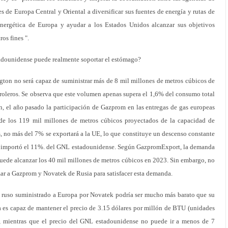
es de Europa Central y Oriental a diversificar sus fuentes de energía y rutas de
 energética de Europa y ayudar a los Estados Unidos alcanzar sus objetivos
os fines ".
adounidense puede realmente soportar el estómago?
on no será capaz de suministrar más de 8 mil millones de metros cúbicos de
roleros. Se observa que este volumen apenas supera el 1,6% del consumo total
n, el año pasado la participación de Gazprom en las entregas de gas europeas
de los 119 mil millones de metros cúbicos proyectados de la capacidad de
 no más del 7% se exportará a la UE, lo que constituye un descenso constante
UE importó el 11%. del GNL estadounidense. Según GazpromExport, la demanda
uede alcanzar los 40 mil millones de metros cúbicos en 2023. Sin embargo, no
ar a Gazprom y Novatek de Rusia para satisfacer esta demanda.
 ruso suministrado a Europa por Novatek podría ser mucho más barato que su
es capaz de mantener el precio de 3.15 dólares por millón de BTU (unidades
s), mientras que el precio del GNL estadounidense no puede ir a menos de 7