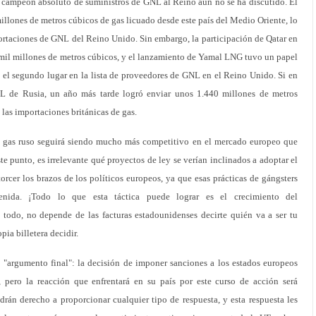
e campeón absoluto de suministros de GNL al Reino aún no se ha discutido. El
illones de metros cúbicos de gas licuado desde este país del Medio Oriente, lo
portaciones de GNL del Reino Unido. Sin embargo, la participación de Qatar en
mil millones de metros cúbicos, y el lanzamiento de Yamal LNG tuvo un papel
 el segundo lugar en la lista de proveedores de GNL en el Reino Unido. Si en
 de Rusia, un año más tarde logró enviar unos 1.440 millones de metros
 las importaciones británicas de gas.
l gas ruso seguirá siendo mucho más competitivo en el mercado europeo que
te punto, es irrelevante qué proyectos de ley se verían inclinados a adoptar el
orcer los brazos de los políticos europeos, ya que esas prácticas de gángsters
enida. ¡Todo lo que esta táctica puede lograr es el crecimiento del
todo, no depende de las facturas estadounidenses decirte quién va a ser tu
ia billetera decidir.
"argumento final": la decisión de imponer sanciones a los estados europeos
, pero la reacción que enfrentará en su país por este curso de acción será
rán derecho a proporcionar cualquier tipo de respuesta, y esta respuesta les