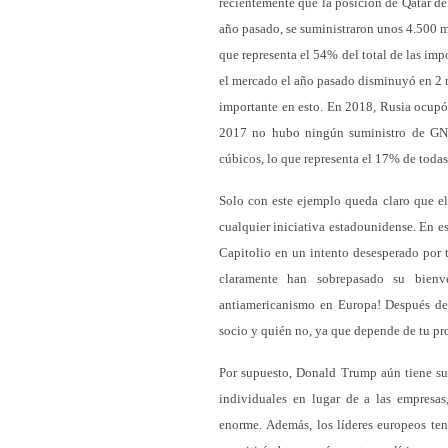
recientemente que la posición de Qatar d
año pasado, se suministraron unos 4.500 m
que representa el 54% del total de las im
el mercado el año pasado disminuyó en 2 
importante en esto. En 2018, Rusia ocupó
2017 no hubo ningún suministro de GNL
cúbicos, lo que representa el 17% de todas
Solo con este ejemplo queda claro que e
cualquier iniciativa estadounidense. En es
Capitolio en un intento desesperado por t
claramente han sobrepasado su bienv
antiamericanismo en Europa! Después de 
socio y quién no, ya que depende de tu prop
Por supuesto, Donald Trump aún tiene su 
individuales en lugar de a las empresas
enorme. Además, los líderes europeos tend