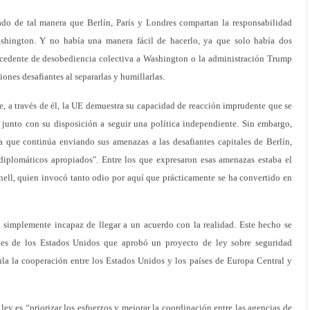
o de tal manera que Berlín, París y Londres compartan la responsabilidad
ashington. Y no había una manera fácil de hacerlo, ya que solo había dos
ecedente de desobediencia colectiva a Washington o la administración Trump
iones desafiantes al separarlas y humillarlas.
, a través de él, la UE demuestra su capacidad de reacción imprudente que se
junto con su disposición a seguir una política independiente. Sin embargo,
 que continúa enviando sus amenazas a las desafiantes capitales de Berlín,
 diplomáticos apropiados". Entre los que expresaron esas amenazas estaba el
ell, quien invocó tanto odio por aquí que prácticamente se ha convertido en
 simplemente incapaz de llegar a un acuerdo con la realidad. Este hecho se
tes de los Estados Unidos que aprobó un proyecto de ley sobre seguridad
gula la cooperación entre los Estados Unidos y los países de Europa Central y
ley es “priorizar los esfuerzos y mejorar la coordinación entre las agencias de