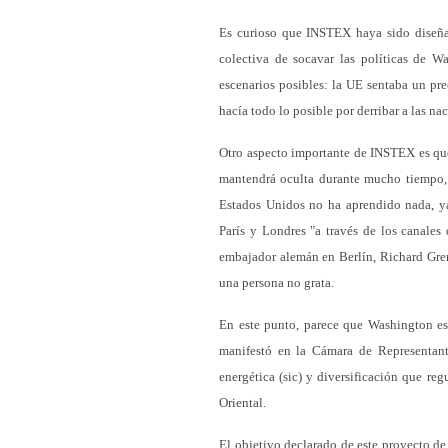
Es curioso que INSTEX haya sido diseñad
colectiva de socavar las políticas de W
escenarios posibles: la UE sentaba un pr
hacía todo lo posible por derribar a las nac
Otro aspecto importante de INSTEX es que
mantendrá oculta durante mucho tiempo, 
Estados Unidos no ha aprendido nada, ya
París y Londres "a través de los canales
embajador alemán en Berlín, Richard Gren
una persona no grata.
En este punto, parece que Washington es
manifestó en la Cámara de Representan
energética (sic) y diversificación que re
Oriental.
El objetivo declarado de este proyecto de 