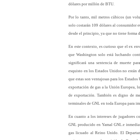
dólares por millón de BTU.
Por lo tanto, mil metros cúbicos (un vol
solo costarán 109 dólares al consumidor e
desde el principio, ya que no tiene forma de
En este contexto, es curioso que el ex e
que Washington solo está luchando cont
significará una sentencia de muerte pa
esquisto en los Estados Unidos no están 
que estas son ventajosas para los Estados 
exportación de gas a la Unión Europea, lo
de exportación. También es digno de m
terminales de GNL en toda Europa para imp
En cuanto a los intereses de jugadores 
GNL producido en Yamal GNL.e inmediatam
gas licuado al Reino Unido. El Departame