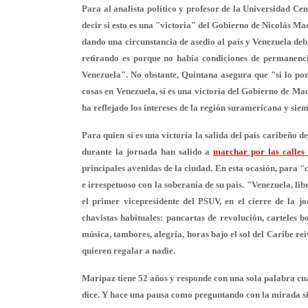
Para al analista político y profesor de la Universidad Ce
decir si esto es una "victoria" del Gobierno de Nicolás Mad
dando una circunstancia de asedio al país y Venezuela debe
retirando es porque no había condiciones de permanenci
Venezuela". No obstante, Quintana asegura que "si lo pon
cosas en Venezuela, sí es una victoria del Gobierno de M
ha reflejado los intereses de la región suramericana y si
Para quien sí es una victoria la salida del país caribeño d
durante la jornada han salido a
marchar por las calles
principales avenidas de la ciudad. En esta ocasión, para 
e irrespetuoso con la soberanía de su país. "Venezuela, l
el primer vicepresidente del PSUV, en el cierre de la j
chavistas habituales: pancartas de revolución, carteles b
música, tambores, alegría, horas bajo el sol del Caribe re
quieren regalar a nadie.
Maripaz tiene 52 años y responde con una sola palabra cu
dice. Y hace una pausa como preguntando con la mirada si 