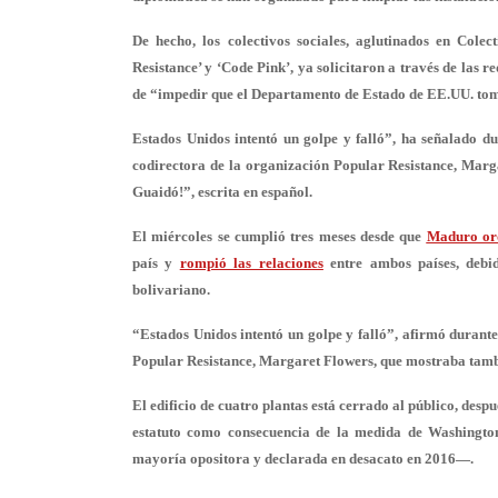
De hecho, los colectivos sociales, aglutinados en Cole
Resistance’ y ‘Code Pink’, ya solicitaron a través de las re
de “impedir que el Departamento de Estado de EE.UU. tome
Estados Unidos intentó un golpe y falló”, ha señalado d
codirectora de la organización Popular Resistance, Mar
Guaidó!”, escrita en español.
El miércoles se cumplió tres meses desde que
Maduro ord
país y
rompió las relaciones
entre ambos países, debi
bolivariano.
“Estados Unidos intentó un golpe y falló”, afirmó durante
Popular Resistance, Margaret Flowers, que mostraba tambi
El edificio de cuatro plantas está cerrado al público, de
estatuto como consecuencia de la medida de Washingto
mayoría opositora y declarada en desacato en 2016—.