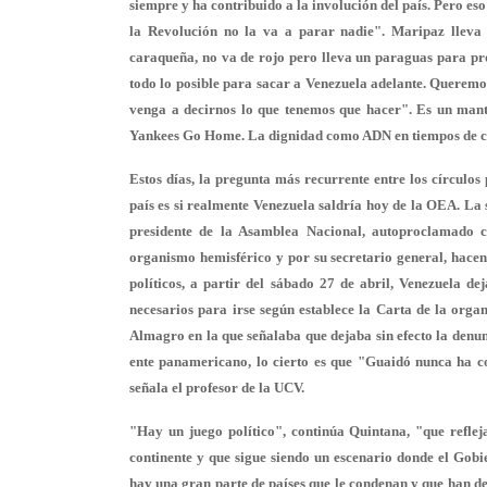
siempre y ha contribuido a la involución del país. Pero es
la Revolución no la va a parar nadie". Maripaz lleva 
caraqueña, no va de rojo pero lleva un paraguas para p
todo lo posible para sacar a Venezuela adelante. Queremo
venga a decirnos lo que tenemos que hacer". Es un mant
Yankees Go Home. La dignidad como ADN en tiempos de cri
Estos días, la pregunta más recurrente entre los círculos 
país es si realmente Venezuela saldría hoy de la OEA. La 
presidente de la Asamblea Nacional, autoproclamado c
organismo hemisférico y por su secretario general, hacen 
políticos, a partir del sábado 27 de abril, Venezuela 
necesarios para irse según establece la Carta de la orga
Almagro en la que señalaba que dejaba sin efecto la den
ente panamericano, lo cierto es que "Guaidó nunca ha co
señala el profesor de la UCV.
"Hay un juego político", continúa Quintana, "que reflej
continente y que sigue siendo un escenario donde el Gobi
hay una gran parte de países que le condenan y que han de