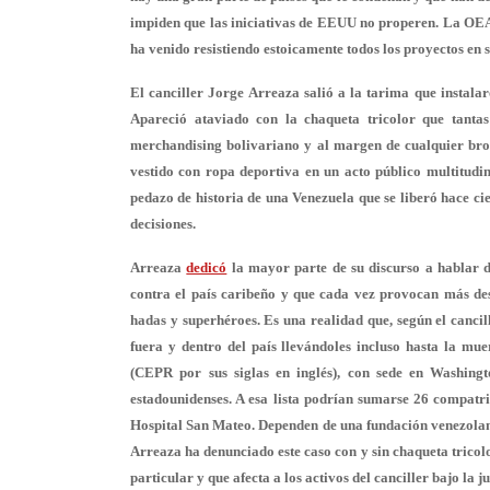
impiden que las iniciativas de EEUU no properen. La OEA c
ha venido resistiendo estoicamente todos los proyectos en 
El canciller Jorge Arreaza salió a la tarima que instalar
Apareció ataviado con la chaqueta tricolor que tanta
merchandising bolivariano y al margen de cualquier bro
vestido con ropa deportiva en un acto público multitudin
pedazo de historia de una Venezuela que se liberó hace ci
decisiones.
Arreaza
dedicó
la mayor parte de su discurso a hablar 
contra el país caribeño y que cada vez provocan más de
hadas y superhéroes. Es una realidad que, según el cancil
fuera y dentro del país llevándoles incluso hasta la mu
(CEPR por sus siglas en inglés), con sede en Washing
estadounidenses. A esa lista podrían sumarse 26 compatri
Hospital San Mateo. Dependen de una fundación venezolana 
Arreaza ha denunciado este caso con y sin chaqueta trico
particular y que afecta a los activos del canciller bajo la 