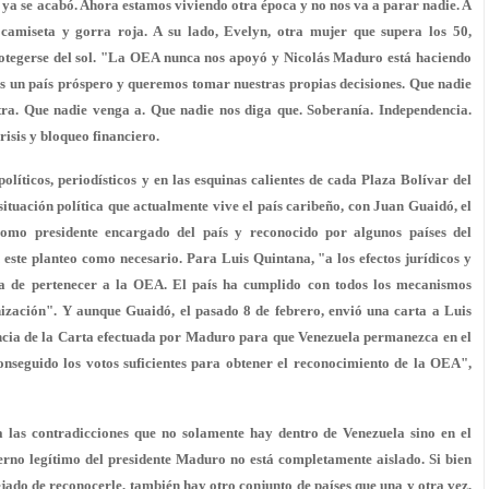
o ya se acabó. Ahora estamos viviendo otra época y no nos va a parar nadie. A
camiseta y gorra roja. A su lado, Evelyn, otra mujer que supera los 50,
rotegerse del sol. "La OEA nunca nos apoyó y Nicolás Maduro está haciendo
s un país próspero y queremos tomar nuestras propias decisiones. Que nadie
ra. Que nadie venga a. Que nadie nos diga que. Soberanía. Independencia.
sis y bloqueo financiero.
políticos, periodísticos y en las esquinas calientes de cada Plaza Bolívar del
situación política que actualmente vive el país caribeño, con Juan Guaidó, el
omo presidente encargado del país y reconocido por algunos países del
este planteo como necesario. Para Luis Quintana, "a los efectos jurídicos y
deja de pertenecer a la OEA. El país ha cumplido con todos los mecanismos
nización". Y aunque Guaidó, el pasado 8 de febrero, envió una carta a Luis
uncia de la Carta efectuada por Maduro para que Venezuela permanezca en el
nseguido los votos suficientes para obtener el reconocimiento de la OEA",
a las contradicciones que no solamente hay dentro de Venezuela sino en el
erno legítimo del presidente Maduro no está completamente aislado. Si bien
jado de reconocerle, también hay otro conjunto de países que una y otra vez,