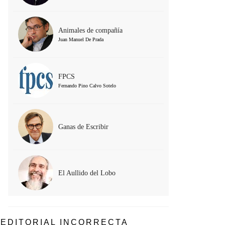
Animales de compañía
Juan Manuel De Prada
FPCS
Fernando Pino Calvo Sotelo
Ganas de Escribir
El Aullido del Lobo
EDITORIAL INCORRECTA