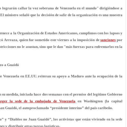
o lograrán callar la voz soberana de Venezuela
en el mundo" dirigiéndose a
El ministro señaló que la decisión de salir de la organización es una muestra
tenece a la Organización de Estados Americanos, cumplimos con los lapsos y
acó Arreaza, quien fue sometido este viernes a la imposición de
sanciones
por
tricciones no le asustan, sino que le dan "más fuerzas para enfrentarlos en la
azo a Guaidó
de Venezuela en EE.UU. reiteran su apoyo a Maduro ante la ocupación de la
n su medida, iniciada hace dos semanas con el permiso del legítimo Gobierno
teger la sede de la embajada de Venezuela
en Washington (la capital
uan Guaidó, el autoproclamado “presidente interino” del país caribeño.
” y “Diablos no Juan Guaidó”, los activistas que están viviendo en la sede
s y distribuir otras tareas logísticas.