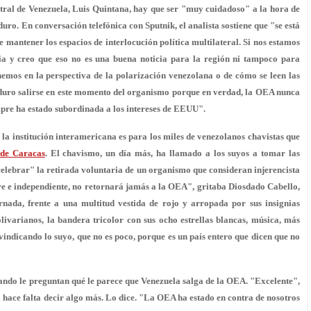
ntral de Venezuela, Luis Quintana, hay que ser "muy cuidadoso" a la hora de
uro. En conversación telefónica con Sputnik, el analista sostiene que "se está
 mantener los espacios de interlocución política multilateral. Si nos estamos
a y creo que eso no es una buena noticia para la región ni tampoco para
emos en la perspectiva de la polarización venezolana o de cómo se leen las
aduro salirse en este momento del organismo porque en verdad, la OEA nunca
empre ha estado subordinada a los intereses de EEUU".
e la institución interamericana es para los miles de venezolanos chavistas que
 de Caracas
. El chavismo, un día más, ha llamado a los suyos a tomar las
"celebrar" la retirada voluntaria de un organismo que consideran injerencista
ibre e independiente, no retornará jamás a la OEA", gritaba Diosdado Cabello,
ornada, frente a una multitud vestida de rojo y arropada por sus insignias
olivarianos, la bandera tricolor con sus ocho estrellas blancas, música, más
ivindicando lo suyo, que no es poco, porque es un país entero que dicen que no
ando le preguntan qué le parece que Venezuela salga de la OEA. "Excelente",
hace falta decir algo más. Lo dice. "La OEA ha estado en contra de nosotros