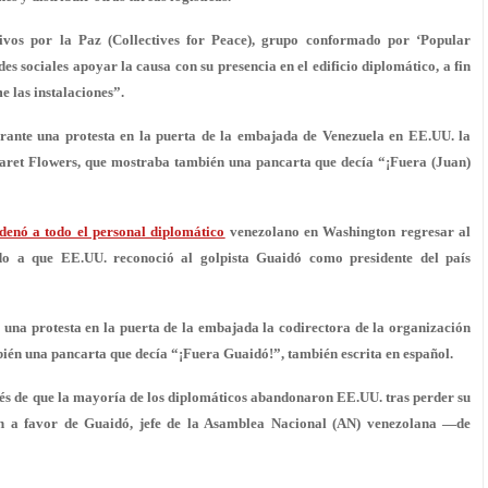
ctivos por la Paz (Collectives for Peace), grupo conformado por ‘Popular
des sociales apoyar la causa con su presencia en el edificio diplomático, a fin
 las instalaciones”.
urante una protesta en la puerta de la embajada de Venezuela en EE.UU. la
garet Flowers, que mostraba también una pancarta que decía “¡Fuera (Juan)
enó a todo el personal diplomático
venezolano en Washington regresar al
do a que EE.UU. reconoció al golpista Guaidó como presidente del país
 una protesta en la puerta de la embajada la codirectora de la organización
én una pancarta que decía “¡Fuera Guaidó!”, también escrita en español.
spués de que la mayoría de los diplomáticos abandonaron EE.UU. tras perder su
n a favor de Guaidó, jefe de la Asamblea Nacional (AN) venezolana —de