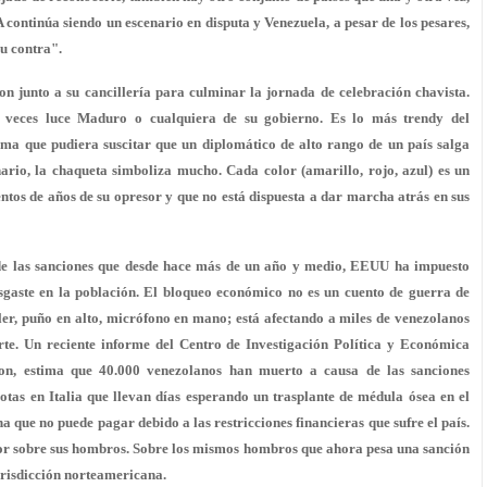
ontinúa siendo un escenario en disputa y Venezuela, a pesar de los pesares,
su contra".
on junto a su cancillería para culminar la jornada de celebración chavista.
s veces luce Maduro o cualquiera de su gobierno. Es lo más trendy del
ma que pudiera suscitar que un diplomático de alto rango de un país salga
ario, la chaqueta simboliza mucho. Cada color (amarillo, rojo, azul) es un
entos de años de su opresor y que no está dispuesta a dar marcha atrás en sus
de las sanciones que desde hace más de un año y medio, EEUU ha impuesto
sgaste en la población. El bloqueo económico no es un cuento de guerra de
ler, puño en alto, micrófono en mano; está afectando a miles de venezolanos
erte. Un reciente informe del Centro de Investigación Política y Económica
ton, estima que 40.000 venezolanos han muerto a causa de las sanciones
otas en Italia que llevan días esperando un trasplante de médula ósea en el
que no puede pagar debido a las restricciones financieras que sufre el país.
lor sobre sus hombros. Sobre los mismos hombros que ahora pesa una sanción
jurisdicción norteamericana.