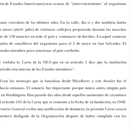
ión de Estados Americanos) tras acusar de "intervencionismo" al organismo
ás convulsos de los últimos años. En la calle, día sí y día también, había
meses (abril- julio) de violencia callejera perpetrada durante las marchas
s de 150 muertos en todo el país y centenares de heridos. En aquel contexto
nión de cancilleres del organismo para el 2 de mayo en San Salvador. El
 estados miembro para sancionar al país caribeño.
 violaba la Carta de la OEA que en su artículo 1 dice que la institución
urisdicción interna de los Estados miembros".
 Eran los mensajes que se lanzaban desde Miraflores y este desaire fue el
hacía semanas. El anuncio fue impactante porque nunca antes, ningún país
 en Washington. Han pasado dos años desde aquellos momentos de coyuntura
 artículo 143 de la Carta que se remonta a la fecha de su fundación, en 1948:
retaría General reciba una notificación de denuncia, la presente Carta cesará
 quedará desligado de la Organización después de haber cumplido con las
.