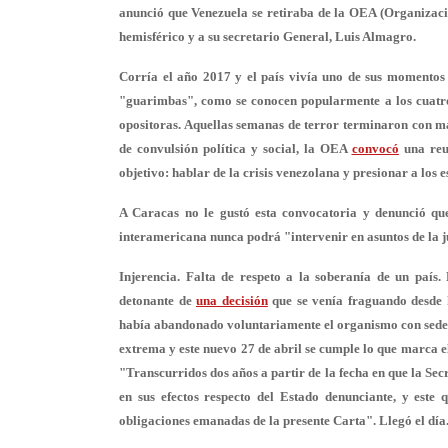
anunció que Venezuela se retiraba de la OEA (Organizac
hemisférico y a su secretario General, Luis Almagro.
Corría el año 2017 y el país vivía uno de sus momentos m
"guarimbas", como se conocen popularmente a los cuatro 
opositoras. Aquellas semanas de terror terminaron con má
de convulsión política y social, la OEA
convocó
una reu
objetivo: hablar de la crisis venezolana y presionar a los
A Caracas no le gustó esta convocatoria y denunció que
interamericana nunca podrá "intervenir en asuntos de la j
Injerencia. Falta de respeto a la soberanía de un país.
detonante de
una decisión
que se venía fraguando desde 
había abandonado voluntariamente el organismo con sede
extrema y este nuevo 27 de abril se cumple lo que marca el
"Transcurridos dos años a partir de la fecha en que la Sec
en sus efectos respecto del Estado denunciante, y este
obligaciones emanadas de la presente Carta". Llegó el día