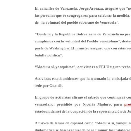
El canciller de Venezuela, Jorge Arreaza, aseguró que "
n
las personas que se congregaron para celebrar la medida. 
de "la voluntad del pueblo soberano de Venezuela".
"Desde hoy la República Bolivariana de Venezuela no per
cumplimos con la voluntad del Pueblo venezolano
", dest
parte de Washington. El ministro aseguró que con estas res
batalla política".
“Maduro sí, yanquis no”; activistas en EEUU siguen rech
Activistas estadounidenses que han tomado la embajada 
sede por Guaidó.
El grupo de activistas afirmó el sábado que continuará co
venezolano, presidido por Nicolás Maduro, para
pro
estadounidense) de la ocupación de la representación de J
A través de lemas en español como “Maduro sí, yanqui no
diplomática se han organizado para limpiar las instalacione