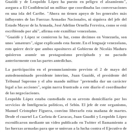
Guaidó y de Leopoldo López ha puesto en peligro el alzamiento",
asegura a El Confidencial un militar que coordinaba las conversaciones
en una isla del Caribe. "Ahora no tienen apoyo de los generales más
influyentes de las Fuerzas Armadas Nacionales, ni siquiera del jefe del
Estado Mayor de la Armada, José Adelino Ornella Ferreira, como se está
escribiendo por ahí", afirma este exmilitar venezolano.
"Guaidó y López se comieron la luz, como decimos en Venezuela, son
unos 'amateurs", sigue explicando esta fuente. En el lenguaje venezolano,
esto quiere decir que ambos opositores al Gobierno de Nicolás Maduro
quisieron asumir un protagonismo precipitado y no pactado
anteriormente con las partes antedichas.
La participación en el pronunciamiento previsto el 2 de mayo del
autodenominado presidente interino, Juan Guaidó, el presidente del
Tribunal Supremo y el alto mando militar "pretendía dar un carácter
legal a las acciones", según narra frustrado a este diario el coordinador
de las negociaciones.
Leopoldo López estaba custodiado en su arresto domiciliario por los
servicios de Inteligencia políticos, el Sebin. El jefe de este organismo,
Manuel Cristopher Figuera,
convino liberarlo esta mañana de martes.
Desde el cuartel La Carlota de Caracas, Juan Guadió y Leopoldo López
escenificaron mediante un vídeo publicado en Twitter el llamamiento a
las fuerzas armadas para que se unieran a la lucha contra el Ejecutivo de