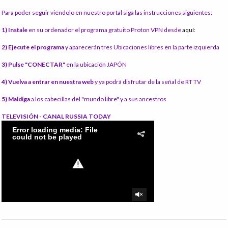
Para poder seguir viéndolo en nuestro portal siga las instrucciones siguientes:
1) Instale
en su ordenador el programa gratuito Proton VPN desde
aquí:
2) Ejecute el programa
y aparecerán tres Ubicaciones libres en la parte izquierda
3) Pulse "CONECTAR"
en la ubicación JAPÓN
4) Vuelva a entrar en nuestra web
y ya podrá disfrutar de la señal de RT TV
5) Maldiga
a los cabecillas del "mundo libre" y a sus ancestros
TELEVISIÓN - CANAL RUSSIA TODAY