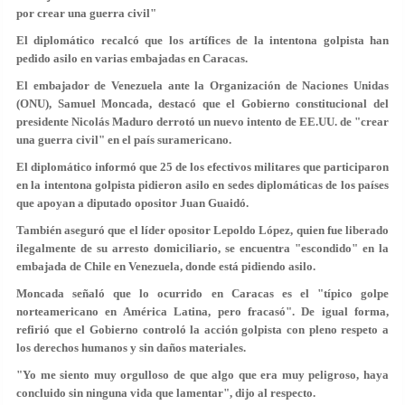
por crear una guerra civil"
El diplomático recalcó que los artífices de la intentona golpista han
pedido asilo en varias embajadas en Caracas.
El embajador de Venezuela ante la Organización de Naciones Unidas
(ONU), Samuel Moncada, destacó que el Gobierno constitucional del
presidente Nicolás Maduro derrotó un nuevo intento de EE.UU. de "crear
una guerra civil" en el país suramericano.
El diplomático informó que 25 de los efectivos militares que participaron
en la intentona golpista pidieron asilo en sedes diplomáticas de los países
que apoyan a diputado opositor Juan Guaidó.
También aseguró que el líder opositor Lepoldo López, quien fue liberado
ilegalmente de su arresto domiciliario, se encuentra "escondido" en la
embajada de Chile en Venezuela, donde está pidiendo asilo.
Moncada señaló que lo ocurrido en Caracas es el "típico golpe
norteamericano en América Latina, pero fracasó". De igual forma,
refirió que el Gobierno controló la acción golpista con pleno respeto a
los derechos humanos y sin daños materiales.
"Yo me siento muy orgulloso de que algo que era muy peligroso, haya
concluido sin ninguna vida que lamentar", dijo al respecto.