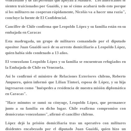
venezolano y de las personas que apoyan a Maduro. "
Los americanos se
sienten traicionados por Guaidó,
y no sé cómo acabará todo esto porque
si los militares no cooperan rápidamente,
Nicolás va a hacer una razia
",
concluye la fuente de El Confidencial.
Canciller de Chile confirma que Leopoldo López y su familia están en su
embajada en Caracas
Esta madrugada, un grupo de militares comandado por el diputado
opositor Juan Guaidó sacó de su arresto domiciliario a Leopoldo López,
quien había sido condenado a 13 años.
El venezolano Leopoldo López y su familia se encuentran refugiados en
la Embajada de Chile en Venezuela.
Así lo confirmó el ministro de Relaciones Exteriores chileno, Roberto
Ampuero, quien informó que Lilian Tintori, esposa de López, y su hija
ingresaron como "huéspedes a residencia de nuestra misión diplomática
en Caracas".
"Hace minutos se sumó su cónyuge, Leopoldo López, que permanece
junto a su familia en dicho lugar. Chile reafirma compromiso con
demócratas venezolanos", afirmó el canciller chileno.
López dejó la prisión domiciliaria tras un operativo con militares
disidentes encabezado por el diputado Juan Guaidó, quien hizo un