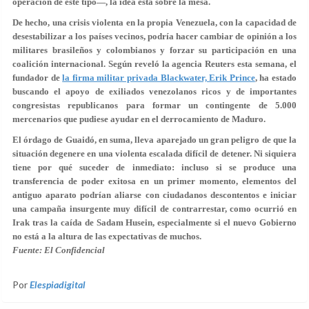
operación de este tipo—, la idea está sobre la mesa.
De hecho, una crisis violenta en la propia Venezuela, con la capacidad de
desestabilizar a los países vecinos, podría hacer cambiar de opinión a los
militares brasileños y colombianos y forzar su participación en una
coalición internacional. Según reveló la agencia Reuters esta semana, el
fundador de
la firma militar privada Blackwater, Erik Prince
, ha estado
buscando el apoyo de exiliados venezolanos ricos y de importantes
congresistas republicanos para formar un contingente de 5.000
mercenarios que pudiese ayudar en el derrocamiento de Maduro.
El órdago de Guaidó, en suma, lleva aparejado
un gran peligro de que la
situación degenere en una violenta escalada
difícil de detener. Ni siquiera
tiene por qué suceder de inmediato: incluso si se produce una
transferencia de poder exitosa en un primer momento, elementos del
antiguo aparato podrían aliarse con ciudadanos descontentos e iniciar
una campaña insurgente muy difícil de contrarrestar, como ocurrió en
Irak tras la caída de Sadam Husein, especialmente si el nuevo Gobierno
no está a la altura de las expectativas de muchos.
Fuente: El Confidencial
Por
Elespiadigital