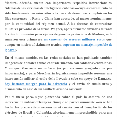
Maduro, además, cuenta con importantes respaldos internacionales.
Además de los servicios de inteligencia cubanos —cuyo asesoramiento ha
sido fundamental en estos años a la hora de desactivar complots en las
filas castrenses—,
Rusia y China han apostado, al menos nominalmente,
por la continuidad del régimen actual
. A las decenas de contratistas
militares privados de la firma Wagner, aparentemente enviados durante
los dos últimos años para ejercer de guardia pretoriana de Maduro, se le
sumaron esta primavera
un centenar de asesores militares rusos
que,
aunque en misión oficialmente técnica,
suponen un mensaje imposible de
ignorar
.
En el mismo sentido, en las redes sociales se han publicado también
imágenes de
oficiales chinos confraternizando con soldados venezolanos
.
Y aunque Venezuela no es Siria (ni por cercanía geográfica ni por
importancia), y para Moscú sería logísticamente imposible sostener una
intervención militar al estilo de la llevada a cabo en apoyo de Damasco,
hay bastante margen para la asistencia
y el envío de suministros y
armamento en caso de un conflicto armado sostenido.
Por si fuera poco, sigue planeando sobre el país la sombra de una
intervención militar extranjera. Aunque no parece inminente —ni se han
hecho los preparativos necesarios ni cuenta con el beneplácito de los
ejércitos de Brasil y Colombia, absolutamente imprescindible para una