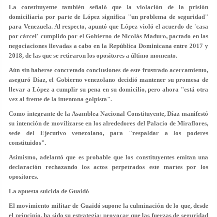
La constituyente también señaló que la violación de la prisión
domiciliaria por parte de López significa "un problema de seguridad"
para Venezuela. Al respecto, apuntó que López violó el acuerdo de 'casa
por cárcel' cumplido por el Gobierno de Nicolás Maduro, pactado en las
negociaciones llevadas a cabo en la República Dominicana entre 2017 y
2018, de las que se retiraron los opositores a último momento.
Aún sin haberse concretado conclusiones de este frustrado acercamiento,
aseguró Díaz, el Gobierno venezolano decidió mantener su promesa de
llevar a López a cumplir su pena en su domicilio, pero ahora "está otra
vez al frente de la intentona golpista".
Como integrante de la Asamblea Nacional Constituyente, Díaz manifestó
su intención de movilizarse en los alrededores del Palacio de Miraflores,
sede del Ejecutivo venezolano, para "respaldar a los poderes
constituidos".
Asimismo, adelantó que es probable que los constituyentes emitan una
declaración rechazando los actos perpetrados este martes por los
opositores.
La apuesta suicida de Guaidó
El movimiento militar de Guaidó supone la culminación de lo que, desde
el principio, ha sido su estrategia: provocar que las fuerzas de seguridad