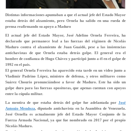
Distintas informaciones apuntaban a que el actual jefe del Estado Mayor
estaba detrás del alzamiento, pero Ornela ha salido en una rueda de
prensa reafirmando su apoyo a Maduro
El actual jefe del Estado Mayor,
José Adelino Ornela Ferreira
, ha
declarado que permanece leal a las fuerzas del régimen de Nicolás
Maduro contra el alzamiento de Juan Guaidó, pese a las insistencias
antichavistas de que Ornela estaba detrás golpe. El general era el
hombre de confianza de Hugo Chávez y participó junto a él en el golpe de
1992 en el país.
El general Ornela Ferreira ha aparecido esta tarde en un video junto a
Vladimir Padrino López
, ministro de defensa, y otros militares como
Suárez Chourio pronunciándose a favor de Maduro. Este ha sido un
golpe duro para las fuerzas opositoras, que apenas cuentan con apoyos
entre la cúpula militar.
La mentira de que estaba detrás del golpe fue adelantada por
José
Antonio Mendoza
, diputado antichavista en la Asamblea de Venezuela.
José Ornella es actualmente
jefe del Estado Mayor Conjunto de la
Fuerza Armada Nacional
, ya que fue nombrado en 2017 por el propio
Nicolás Maduro.