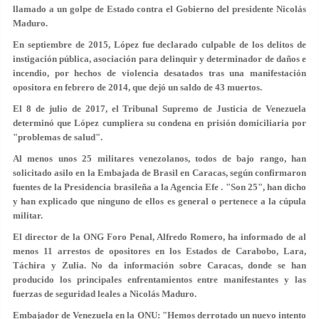
llamado a un golpe de Estado contra el Gobierno del presidente Nicolás
Maduro.
En septiembre de 2015, López fue declarado culpable de los delitos de
instigación pública, asociación para delinquir y determinador de daños e
incendio, por hechos de violencia desatados tras una manifestación
opositora en febrero de 2014, que dejó un saldo de 43 muertos.
El 8 de julio de 2017, el Tribunal Supremo de Justicia de Venezuela
determinó que López cumpliera su condena en prisión domiciliaria por
"problemas de salud".
Al menos
unos 25 militares venezolanos, todos de bajo rango, han
solicitado asilo en la Embajada de Brasil en Caracas
, según confirmaron
fuentes de la Presidencia brasileña a la Agencia Efe . "Son 25", han dicho
y han explicado que ninguno de ellos es general o pertenece a la cúpula
militar.
El director de la ONG Foro Penal, Alfredo Romero,
ha informado de
al
menos 11 arrestos de opositores
en los Estados de Carabobo, Lara,
Táchira y Zulia. No da información sobre Caracas, donde se han
producido los principales enfrentamientos entre manifestantes y las
fuerzas de seguridad leales a Nicolás Maduro.
Embajador de Venezuela en la ONU: "Hemos derrotado un nuevo intento