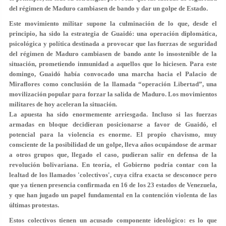
del régimen de Maduro cambiasen de bando y dar un golpe de Estado.
Este movimiento militar supone la culminación de lo que, desde el
principio,
ha sido la estrategia de Guaidó
: una operación diplomática,
psicológica y política destinada a provocar que las fuerzas de seguridad
del régimen de Maduro cambiasen de bando ante lo insostenible de la
situación, prometiendo inmunidad a aquellos que lo hiciesen. Para este
domingo, Guaidó había convocado una marcha hacia el Palacio de
Miraflores como conclusión de la llamada
“operación Libertad”
, una
movilización popular para forzar la salida de Maduro. Los movimientos
militares de hoy aceleran la situación.
La apuesta ha sido enormemente arriesgada. Incluso si las fuerzas
armadas en bloque decidieran posicionarse a favor de Guaidó, el
potencial para la violencia es enorme. El propio chavismo, muy
consciente de la posibilidad de un golpe,
lleva años ocupándose de armar
a otros grupos
que, llegado el caso, pudieran salir en defensa de la
revolución bolivariana. En teoría, el Gobierno podría contar con la
lealtad de los llamados 'colectivos', cuya cifra exacta se desconoce pero
que ya tienen presencia confirmada en 16 de los 23 estados de Venezuela,
y que han jugado
un papel fundamental en la contención violenta
de las
últimas protestas.
Estos colectivos tienen un acusado componente ideológico: es lo que