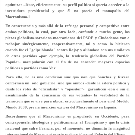
optimizar –léase, eficientemente- su perfil político si quería acceder a la
investidura presidencial y que él no poseía el monopolio del
Macronismo.1
En consecuencia y más allá de la refriega personal y competitiva entre
ambos políticos, la cual, por otro lado, confunde a mucha gente, las
piezas globalista-sorosiana-macronianas del PSOE y Ciudadanos van a
trabajar sinérgicamente, cooperativamente, tal y como lo hicieron
cuando fue el "golpe blando" contra Rajoy y aliándose con sus similares
de otros partidos –por ejemplo, la tendencia globalista del Partido
Popular- manipularán con el fin de no conceder mayores espacios
políticos a partidos como Vox.
Para ello, no es una condición sine qua non que Sánchez y Rivera
conformen un solo gobierno, sino que ambos -desde la esfera política y
desde los roles de "oficialista" y "opositor"- garanticen -con o sin el
asentimiento de la conciencia de sus votantes- la viabilidad de la
transición que se vive para ubicar estructuralmente el país en el Modelo
Mundo 2030, previa inserción exitosa del Macronismo en España.
Recordamos que el Macronismo es propulsado en Occidente, para
contraponerle, ideológica y políticamente, al Trumpismo y que la crisis
nacional que sufre Francia, por el momento, no dinamita la magnitud
internacional de Macron ni acorta su duración en el Palacio del Elíseo.