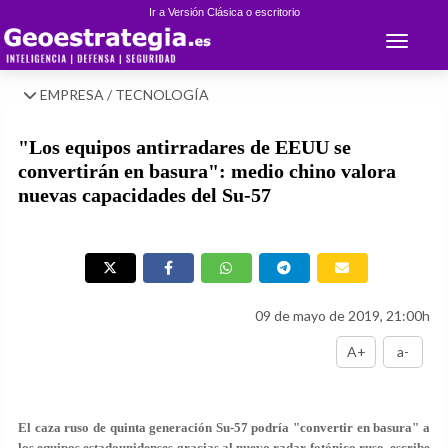
Ir a Versión Clásica o escritorio
Toggle 
EMPRESA / TECNOLOGÍA
"Los equipos antirradares de EEUU se
convertirán en basura": medio chino valora
nuevas capacidades del Su-57
09 de mayo de 2019, 21:00h
A+
a-
El caza ruso de quinta generación Su-57 podría "convertir en basura" a
los equipos estadounidenses gracias al nuevo radar fotónico ruso, escribe