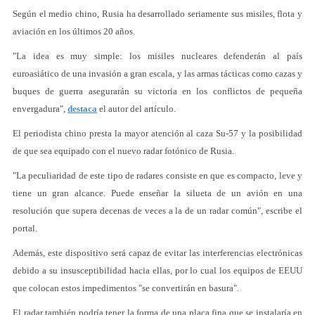
Según el medio chino, Rusia ha desarrollado seriamente sus misiles, flota y
aviación en los últimos 20 años.
"La idea es muy simple: los misiles nucleares defenderán al país
euroasiático de una invasión a gran escala, y las armas tácticas como cazas y
buques de guerra asegurarán su victoria en los conflictos de pequeña
envergadura",
destaca
el autor del artículo.
El periodista chino presta la mayor atención al caza Su-57 y la posibilidad
de que sea equipado con el nuevo radar fotónico de Rusia.
"La peculiaridad de este tipo de radares consiste en que es compacto, leve y
tiene un gran alcance. Puede enseñar la silueta de un avión en una
resolución que supera decenas de veces a la de un radar común", escribe el
portal.
Además, este dispositivo será capaz de evitar las interferencias electrónicas
debido a su insusceptibilidad hacia ellas, por lo cual los equipos de EEUU
que colocan estos impedimentos "se convertirán en basura".
El radar también podría tener la forma de una placa fina que se instalaría en