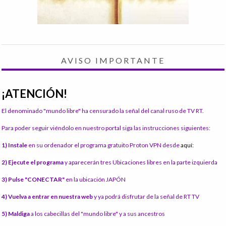
AVISO IMPORTANTE
¡ATENCIÓN!
El denominado "mundo libre" ha censurado la señal del canal ruso de TV RT.
Para poder seguir viéndolo en nuestro portal siga las instrucciones siguientes:
1) Instale
en su ordenador el programa gratuito Proton VPN desde
aquí:
2) Ejecute el programa
y aparecerán tres Ubicaciones libres en la parte izquierda
3) Pulse "CONECTAR"
en la ubicación JAPÓN
4) Vuelva a entrar en nuestra web
y ya podrá disfrutar de la señal de RT TV
5) Maldiga
a los cabecillas del "mundo libre" y a sus ancestros