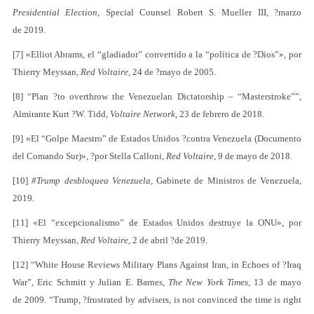
Presidential Election
, Special Counsel Robert S. Mueller III, ?marzo
de 2019.
[7] «Elliot Abrams, el “gladiador” convertido a la “política de ?Dios”», por
Thierry Meyssan,
Red Voltaire
, 24 de ?mayo de 2005.
[8] “Plan ?to overthrow the Venezuelan Dictatorship – “Masterstroke””,
Almirante Kurt ?W. Tidd,
Voltaire Network
, 23 de febrero de 2018.
[9] «El “Golpe Maestro” de Estados Unidos ?contra Venezuela (Documento
del Comando Sur)», ?por Stella Calloni,
Red Voltaire
, 9 de mayo de 2018.
[10]
#Trump desbloquea Venezuela
, Gabinete de Ministros de Venezuela,
2019.
[11] «El “excepcionalismo” de Estados Unidos destruye la ONU», por
Thierry Meyssan,
Red Voltaire
, 2 de abril ?de 2019.
[12] “White House Reviews Military Plans Against Iran, in Echoes of ?Iraq
War”, Eric Schmitt y Julian E. Barnes,
The New York Times
, 13 de mayo
de 2009. “Trump, ?frustrated by advisers, is not convinced the time is right