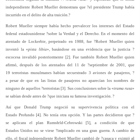
independiente Robert Mueller demostrara que ?el presidente Trump había
incurrido en el delito de alta traición.?
Robert Mueller siempre había hecho prevalecer los intereses del Estado
federal estadounidense ?sobre la Verdad y el Derecho. En el momento del
atentado de Lockerbie, perpetrado en 1988, fue ?Robert Mueller quien
inventó la «
pista libia
», basándose en una evidencia que la justicia ?
escocesa invalidó posteriormente [2]. Fue también Robert Mueller quien
afirmó, después de los atentados del 11 de ?septiembre de 2001, que
19 terroristas musulmanes habían secuestrado 3 aviones de pasajeros, ?
a pesar de que en las listas de pasajeros no aparecían los nombres de
ninguno de aquellos ?terroristas [3]. Sus conclusiones sobre la «
trama rusa
»
se sabían desde antes de ?que iniciara su famosa investigación. ?
Así que Donald Trump negoció su supervivencia política con el
Estado Profundo [4]. No tenía otra opción. Y las partes decidieron que ?
se aplicara el plan Rumsfeld-Cebrowski [5], a condición de que
Estados Unidos no se viese ?implicado en una gran guerra. A cambio de
ello, el fiscal independiente Robert Mueller cambió de ?casaca y eximió al