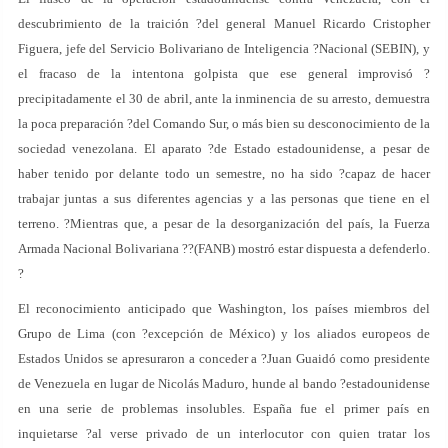
descubrimiento de la traición ?del general Manuel Ricardo Cristopher
Figuera, jefe del Servicio Bolivariano de Inteligencia ?Nacional (SEBIN), y
el fracaso de la intentona golpista que ese general improvisó ?
precipitadamente el 30 de abril, ante la inminencia de su arresto, demuestra
la poca preparación ?del Comando Sur, o más bien su desconocimiento de la
sociedad venezolana. El aparato ?de Estado estadounidense, a pesar de
haber tenido por delante todo un semestre, no ha sido ?capaz de hacer
trabajar juntas a sus diferentes agencias y a las personas que tiene en el
terreno. ?Mientras que, a pesar de la desorganización del país, la Fuerza
Armada Nacional Bolivariana ??(FANB) mostró estar dispuesta a defenderlo.
?
El reconocimiento anticipado que Washington, los países miembros del
Grupo de Lima (con ?excepción de México) y los aliados europeos de
Estados Unidos se apresuraron a conceder a ?Juan Guaidó como presidente
de Venezuela en lugar de Nicolás Maduro, hunde al bando ?estadounidense
en una serie de problemas insolubles. España fue el primer país en
inquietarse ?al verse privado de un interlocutor con quien tratar los