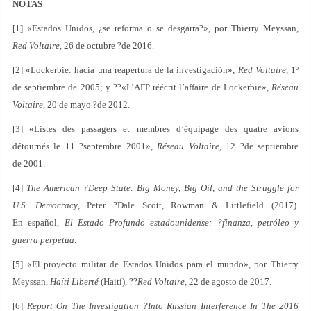
NOTAS
[1] «Estados Unidos, ¿se reforma o se desgarra?», por Thierry Meyssan,
Red Voltaire
, 26 de octubre ?de 2016.
[2] «Lockerbie: hacia una reapertura de la investigación»,
Red Voltaire
, 1º
de septiembre de 2005; y ??«L’AFP réécrit l’affaire de Lockerbie»,
Réseau
Voltaire
, 20 de mayo ?de 2012.
[3] «Listes des passagers et membres d’équipage des quatre avions
détournés le 11 ?septembre 2001»,
Réseau Voltaire
, 12 ?de septiembre
de 2001.
[4]
The American ?Deep State: Big Money, Big Oil, and the Struggle for
U.S. Democracy
, Peter ?Dale Scott, Rowman & Littlefield (2017).
En español,
El Estado Profundo estadounidense: ?finanza, petróleo y
guerra perpetua
.
[5] «El proyecto militar de Estados Unidos para el mundo», por Thierry
Meyssan,
Haïti Liberté
(Haití), ??
Red Voltaire
, 22 de agosto de 2017.
[6]
Report On The Investigation ?Into Russian Interference In The 2016