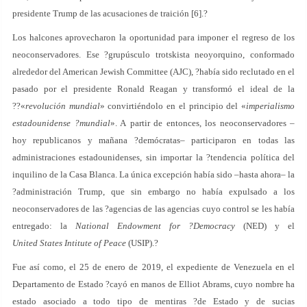
presidente Trump de las acusaciones de traición [6].?
Los halcones aprovecharon la oportunidad para imponer el regreso de los
neoconservadores. Ese ?grupúsculo trotskista neoyorquino, conformado
alrededor del American Jewish Committee (AJC), ?había sido reclutado en el
pasado por el presidente Ronald Reagan y transformó el ideal de la
??«
revolución mundial
» convirtiéndolo en el principio del «
imperialismo
estadounidense ?mundial
». A partir de entonces, los neoconservadores –
hoy republicanos y mañana ?demócratas– participaron en todas las
administraciones estadounidenses, sin importar la ?tendencia política del
inquilino de la Casa Blanca. La única excepción había sido –hasta ahora– la
?administración Trump, que sin embargo no había expulsado a los
neoconservadores de las ?agencias de las agencias cuyo control se les había
entregado: la
National Endowment for ?Democracy
(NED) y el
United States Intitute of Peace
(USIP).?
Fue así como, el 25 de enero de 2019, el expediente de Venezuela en el
Departamento de Estado ?cayó en manos de Elliot Abrams, cuyo nombre ha
estado asociado a todo tipo de mentiras ?de Estado y de sucias