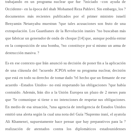
trabajando en un programa nuclear que fue ?iniciado –con ayuda de
Occidente– en la época del shah Mohamed Reza Pahlevi. Sin embargo, los ?
documentos más recientes publicados por el primer ministro israelí
Benyamin Netanyahu muestran ?que tales acusaciones son fruto de una
extrapolación. Los Guardianes de la Revolución iraníes ?no buscaban más
que fabricar un generador de onda de choque [14] que, aunque podría entrar
en la composición de una bomba, ?no constituye por sí mismo un arma de
destrucción masiva. ?
Es en ese contexto que Irán anunció su decisión de poner fin a la aplicación
de una cláusula del ?acuerdo JCPOA sobre su programa nuclear, decisión
que está en todo su derecho de tomar dado ?el hecho que un firmante de ese
acuerdo –Estados Unidos– no está respetando las obligaciones ?que había
contraído. Además, Irán dio a la Unión Europea un plazo de 2 meses para
que ?le comunique si tiene o no intenciones de respetar sus obligaciones.
En medio de esa situación, ?una agencia de inteligencia de Estados Unidos
emitió una alerta según la cual una nota del Guía ?Supremo iraní, el ayatola
Ali Khamenei, supuestamente hace pensar que hay preparativos para la ?
realización de atentados contra los diplomáticos estadounidenses