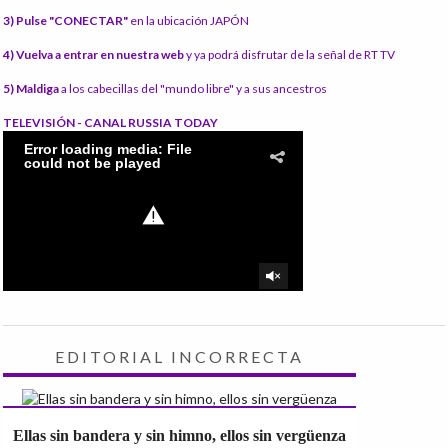
3) Pulse "CONECTAR"
en la ubicación JAPÓN
4) Vuelva a entrar en nuestra web
y ya podrá disfrutar de la señal de RT TV
5) Maldiga
a los cabecillas del "mundo libre" y a sus ancestros
TELEVISIÓN - CANAL RUSSIA TODAY
EDITORIAL INCORRECTA
Ellas sin bandera y sin himno, ellos sin vergüenza