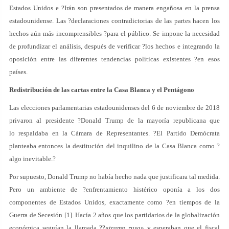
Estados Unidos e ?Irán son presentados de manera engañosa en la prensa
estadounidense. Las ?declaraciones contradictorias de las partes hacen los
hechos aún más incomprensibles ?para el público. Se impone la necesidad
de profundizar el análisis, después de verificar ?los hechos e integrando la
oposición entre las diferentes tendencias políticas existentes ?en esos
países.
Redistribución de las cartas entre la Casa Blanca y el Pentágono
Las elecciones parlamentarias estadounidenses del 6 de noviembre de 2018
privaron al presidente ?Donald Trump de la mayoría republicana que
lo respaldaba en la Cámara de Representantes. ?El Partido Demócrata
planteaba entonces la destitución del inquilino de la Casa Blanca como ?
algo inevitable.?
Por supuesto, Donald Trump no había hecho nada que justificara tal medida.
Pero un ambiente de ?enfrentamiento histérico oponía a los dos
componentes de Estados Unidos, exactamente como ?en tiempos de la
Guerra de Secesión [1]. Hacía 2 años que los partidarios de la globalización
económica seguían la llamada ??«
trama rusa
» y esperaban que el fiscal