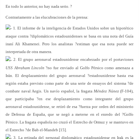
En todo lo anterior, no hay nada serio. ?
Contrariamente a las elucubraciones de la prensa:
1. El informe de la inteligencia de Estados Unidos sobre un hipotético
ataque contra ?diplomáticos estadounidenses se basa en una nota del Guía
iraní Ali Khamenei. Pero los analistas ?estiman que esa nota puede ser
interpretada de otra manera.
2. El grupo aeronaval estadounidense encabezado por el portaviones
USS Abraham Lincoln
?no fue enviado al Golfo Pérsico como amenaza a
Irán. El desplazamiento del grupo aeronaval ?estadounidense hasta esa
región estaba previsto como parte de una serie de ensayos del sistema ?de
combate naval Aegis. Un navío español, la fragata
Méndez Núnez
(F-104),
que participaba ?en ese desplazamiento como integrante del grupo
aeronaval estadounidense, se retiró de esa ?fuerza por orden del ministerio
de Defensa de España, que se negó a meterse en el enredo del ?Golfo
Pérsico. La fragata española no cruzó el Estrecho de Ormuz y se mantuvo en
el Estrecho ?de Bab el-Mandeb [
15
].
3. La retirada del personal diplomático estadounidense en Irak es la