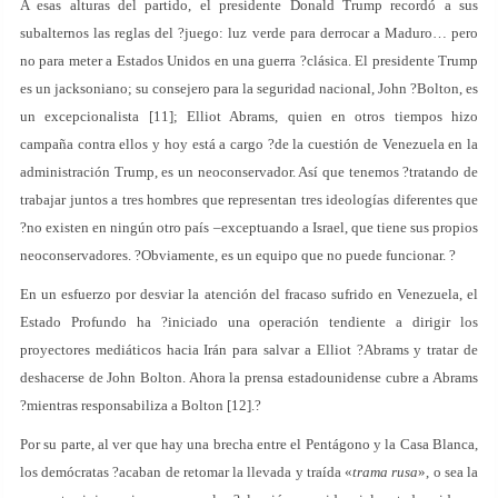
A esas alturas del partido, el presidente Donald Trump recordó a sus
subalternos las reglas del ?juego: luz verde para derrocar a Maduro… pero
no para meter a Estados Unidos en una guerra ?clásica. El presidente Trump
es un jacksoniano; su consejero para la seguridad nacional, John ?Bolton, es
un excepcionalista [11]; Elliot Abrams, quien en otros tiempos hizo
campaña contra ellos y hoy está a cargo ?de la cuestión de Venezuela en la
administración Trump, es un neoconservador. Así que tenemos ?tratando de
trabajar juntos a tres hombres que representan tres ideologías diferentes que
?no existen en ningún otro país –exceptuando a Israel, que tiene sus propios
neoconservadores. ?Obviamente, es un equipo que no puede funcionar. ?
En un esfuerzo por desviar la atención del fracaso sufrido en Venezuela, el
Estado Profundo ha ?iniciado una operación tendiente a dirigir los
proyectores mediáticos hacia Irán para salvar a Elliot ?Abrams y tratar de
deshacerse de John Bolton. Ahora la prensa estadounidense cubre a Abrams
?mientras responsabiliza a Bolton [12].?
Por su parte, al ver que hay una brecha entre el Pentágono y la Casa Blanca,
los demócratas ?acaban de retomar la llevada y traída «
trama rusa
», o sea la