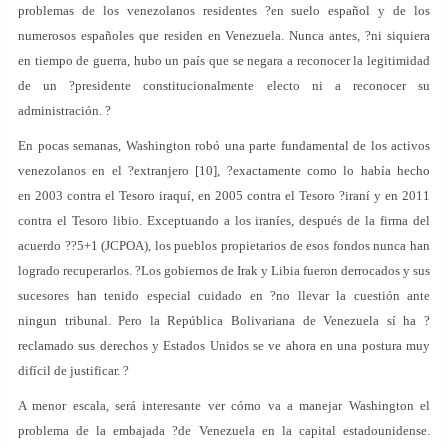
problemas de los venezolanos residentes ?en suelo español y de los
numerosos españoles que residen en Venezuela. Nunca antes, ?ni siquiera
en tiempo de guerra, hubo un país que se negara a reconocer la legitimidad
de un ?presidente constitucionalmente electo ni a reconocer su
administración. ?
En pocas semanas, Washington robó una parte fundamental de los activos
venezolanos en el ?extranjero [10], ?exactamente como lo había hecho
en 2003 contra el Tesoro iraquí, en 2005 contra el Tesoro ?iraní y en 2011
contra el Tesoro libio. Exceptuando a los iraníes, después de la firma del
acuerdo ??5+1 (JCPOA), los pueblos propietarios de esos fondos nunca han
logrado recuperarlos. ?Los gobiernos de Irak y Libia fueron derrocados y sus
sucesores han tenido especial cuidado en ?no llevar la cuestión ante
ningun tribunal. Pero la República Bolivariana de Venezuela sí ha ?
reclamado sus derechos y Estados Unidos se ve ahora en una postura muy
difícil de justificar. ?
A menor escala, será interesante ver cómo va a manejar Washington el
problema de la embajada ?de Venezuela en la capital estadounidense.