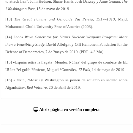
to attack Iran”, John Hudson, Shane Harris, Josh Dawsey y Anne Gearan,
The
?Washington Post
, 15 de mayo de 2019.
[13]
The Great Famine and Genocide ?in Persia, 1917–1919
, Majd,
Mohammad Gholi, University Press of America (2003).
[14]
Shock Wave Generator for ?Iran’s Nuclear Weapons Program: More
than a Feasibility Study
, David Albright y Olli Heinonen, Fondation for the
Defense of Democracies, 7 de ?mayo de 2019. (PDF - 4.3 Mo)
[15] «España retira la fragata ‘Méndez Núñez’ del grupo de combate de EE
UU en ?el golfo Pérsico», Miguel ?González,
El País
, 14 de mayo de 2019.
[16] «Pekín, ?Moscú y Washington se ponen de acuerdo en secreto sobre
Afganistán»,
Red Voltaire
, 26 de abril de 2019.
Abrir página en versión completa