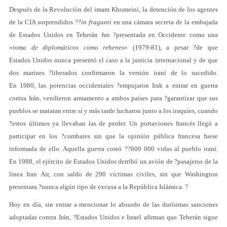
Después de la Revolución del imam Khomeini, la detención de los agentes
de la CIA sorprendidos ??
in fraganti
en una cámara secreta de la embajada
de Estados Unidos en Teherán fue ?presentada en Occidente como una
«
toma de diplomáticos como rehenes
» (1979-81), a pesar ?de que
Estados Unidos nunca presentó el caso a la justicia internacional y de que
dos marines ?liberados confirmaron la versión iraní de lo sucedido.
En 1980, las potencias occidentales ?empujaron Irak a entrar en guerra
contra Irán, vendieron armamento a ambos países para ?garantizar que sus
pueblos se mataran entre sí y más tarde lucharon junto a los iraquíes, cuando
?estos últimos ya llevaban las de perder. Un portaviones francés llegó a
participar en los ?combates sin que la opinión pública francesa fuese
informada de ello. Aquella guerra costó ??600 000 vidas al pueblo iraní.
En 1988, el ejército de Estados Unidos derribó un avión de ?pasajeros de la
línea Iran Air, con saldo de 290 víctimas civiles, sin que Washington
presentara ?nunca algún tipo de excusa a la República Islámica. ?
Hoy en día, sin entrar a mencionar lo absurdo de las durísimas sanciones
adoptadas contra Irán, ?Estados Unidos e Israel afirman que Teherán sigue