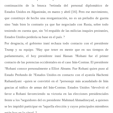
continuación de la brusca ?retirada del personal diplomático de
Estados Unidos en Afganistán, en marzo y abril [
16
]. Pero ese movimiento,
que constituye de hecho una reorganización, no es un preludio de guerra
sino ?más bien lo contrario ya que fue negociado con Rusia, sobre todo
teniendo en cuenta que, sin ?el respaldo de las milicias iraquíes proiraníes,
Estados Unidos perdería su base en el país. ?
Por desgracia, el gobierno iraní rechaza todo contacto con el presidente
Trump y su equipo. ?Hay que tener en mente que en sus tiempos de
parlamentario, el hoy presidente iraní Hassan ?Rohani fue el primer
contacto de las potencias occidentales en el caso Irán-Contras. El presidente
?Rohani conoce personalmente a Elliot Abrams. Fue Rohani quien puso al
Estado Profundo de ?Estados Unidos en contacto con el ayatola Hachemi
Rafsandyani –quien se convirtió en el ?personaje más acaudalado de Irán
gracias al tráfico de armas del Irán-Contras. Estados Unidos ?devolvió el
favor a Rohani favoreciendo su victoria en las elecciones presidenciales
frente a los ?seguidores del ex presidente Mahmud Ahmadineyad, a quienes
se les impidió participar en ?aquella elección y cuyos principales miembros
están hoy en la cárcel. ?