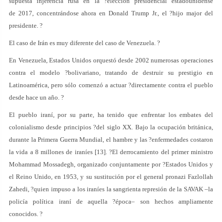
supuesta injerencia rusa en la ?elección presidencial estadounidense
de 2017, concentrándose ahora en Donald Trump Jr., el ?hijo major del
presidente. ?
El caso de Irán es muy diferente del caso de Venezuela. ?
En Venezuela, Estados Unidos orquestó desde 2002 numerosas operaciones
contra el modelo ?bolivariano, tratando de destruir su prestigio en
Latinoamérica, pero sólo comenzó a actuar ?directamente contra el pueblo
desde hace un año. ?
El pueblo iraní, por su parte, ha tenido que enfrentar los embates del
colonialismo desde principios ?del siglo XX. Bajo la ocupación británica,
durante la Primera Guerra Mundial, el hambre y las ?enfermedades costaron
la vida a 8 millones de iraníes [13]. ?El derrocamiento del primer ministro
Mohammad Mossadegh, organizado conjuntamente por ?Estados Unidos y
el Reino Unido, en 1953, y su sustitución por el general pronazi Fazlollah
Zahedi, ?quien impuso a los iraníes la sangrienta represión de la SAVAK –la
policía política iraní de aquella ?época– son hechos ampliamente
conocidos. ?