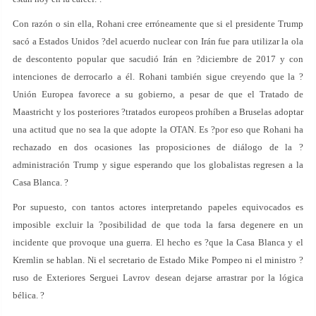
Con razón o sin ella, Rohani cree erróneamente que si el presidente Trump
sacó a Estados Unidos ?del acuerdo nuclear con Irán fue para utilizar la ola
de descontento popular que sacudió Irán en ?diciembre de 2017 y con
intenciones de derrocarlo a él. Rohani también sigue creyendo que la ?
Unión Europea favorece a su gobierno, a pesar de que el Tratado de
Maastricht y los posteriores ?tratados europeos prohíben a Bruselas adoptar
una actitud que no sea la que adopte la OTAN. Es ?por eso que Rohani ha
rechazado en dos ocasiones las proposiciones de diálogo de la ?
administración Trump y sigue esperando que los globalistas regresen a la
Casa Blanca. ?
Por supuesto, con tantos actores interpretando papeles equivocados es
imposible excluir la ?posibilidad de que toda la farsa degenere en un
incidente que provoque una guerra. El hecho es ?que la Casa Blanca y el
Kremlin se hablan. Ni el secretario de Estado Mike Pompeo ni el ministro ?
ruso de Exteriores Serguei Lavrov desean dejarse arrastrar por la lógica
bélica. ?