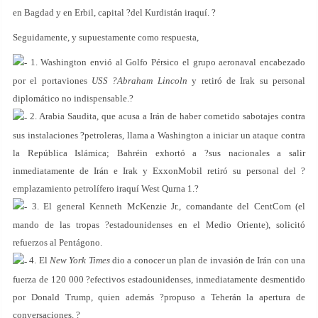
en Bagdad y en Erbil, capital ?del Kurdistán iraquí. ?
Seguidamente, y supuestamente como respuesta,
1. Washington envió al Golfo Pérsico el grupo aeronaval encabezado
por el portaviones
USS ?Abraham Lincoln
y retiró de Irak su personal
diplomático no indispensable.?
2. Arabia Saudita, que acusa a Irán de haber cometido sabotajes contra
sus instalaciones ?petroleras, llama a Washington a iniciar un ataque contra
la República Islámica; Bahréin exhortó a ?sus nacionales a salir
inmediatamente de Irán e Irak y ExxonMobil retiró su personal del ?
emplazamiento petrolífero iraquí West Qurna 1.?
3. El general Kenneth McKenzie Jr., comandante del CentCom (el
mando de las tropas ?estadounidenses en el Medio Oriente), solicitó
refuerzos al Pentágono.
4. El
New York Times
dio a conocer un plan de invasión de Irán con una
fuerza de 120 000 ?efectivos estadounidenses, inmediatamente desmentido
por Donald Trump, quien además ?propuso a Teherán la apertura de
conversaciones. ?