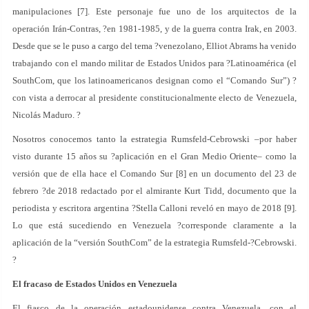
manipulaciones [7]. Este personaje fue uno de los arquitectos de la
operación Irán-Contras, ?en 1981-1985, y de la guerra contra Irak, en 2003.
Desde que se le puso a cargo del tema ?venezolano, Elliot Abrams ha venido
trabajando con el mando militar de Estados Unidos para ?Latinoamérica (el
SouthCom, que los latinoamericanos designan como el “Comando Sur”) ?
con vista a derrocar al presidente constitucionalmente electo de Venezuela,
Nicolás Maduro. ?
Nosotros conocemos tanto la estrategia Rumsfeld-Cebrowski –por haber
visto durante 15 años su ?aplicación en el Gran Medio Oriente– como la
versión que de ella hace el Comando Sur [8] en un documento del 23 de
febrero ?de 2018 redactado por el almirante Kurt Tidd, documento que la
periodista y escritora argentina ?Stella Calloni reveló en mayo de 2018 [9].
Lo que está sucediendo en Venezuela ?corresponde claramente a la
aplicación de la “versión SouthCom” de la estrategia Rumsfeld-?Cebrowski.
?
El fracaso de Estados Unidos en Venezuela
El fiasco de la operación estadounidense contra Venezuela, con el