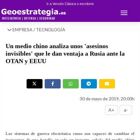
Ir a Versión Clásica o escritorio
Toggle 
EMPRESA / TECNOLOGÍA
Un medio chino analiza unos 'asesinos
invisibles' que le dan ventaja a Rusia ante la
OTAN y EEUU
30 de mayo de 2019, 20:00h
A+
a-
Los sistemas de guerra electrónica rusos son capaces de cambiar el
transcurso de una batalla en solo un instante, señala del medio chino