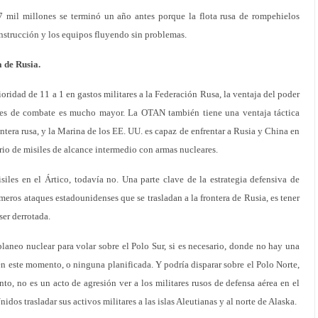
mil millones se terminó un año antes porque la flota rusa de rompehielos
nstrucción y los equipos fluyendo sin problemas.
a de Rusia.
ridad de 11 a 1 en gastos militares a la Federación Rusa, la ventaja del poder
nes de combate es mucho mayor. La OTAN también tiene una ventaja táctica
ontera rusa, y la Marina de los EE. UU. es capaz de enfrentar a Rusia y China en
rio de misiles de alcance intermedio con armas nucleares.
iles en el Ártico, todavía no. Una parte clave de la estrategia defensiva de
meros ataques estadounidenses que se trasladan a la frontera de Rusia, es tener
ser derrotada.
planeo nuclear para volar sobre el Polo Sur, si es necesario, donde no hay una
en este momento, o ninguna planificada. Y podría disparar sobre el Polo Norte,
nto, no es un acto de agresión ver a los militares rusos de defensa aérea en el
idos trasladar sus activos militares a las islas Aleutianas y al norte de Alaska.