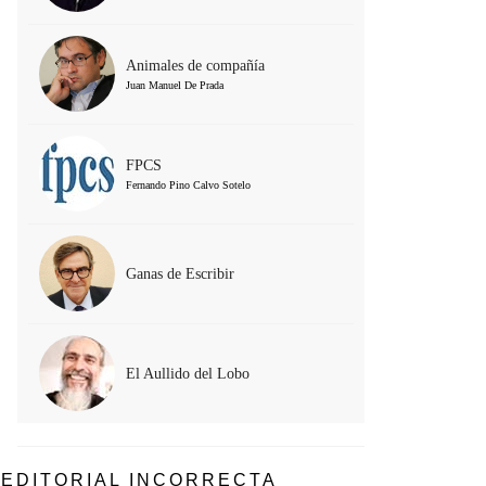
Animales de compañía
Juan Manuel De Prada
FPCS
Fernando Pino Calvo Sotelo
Ganas de Escribir
El Aullido del Lobo
EDITORIAL INCORRECTA