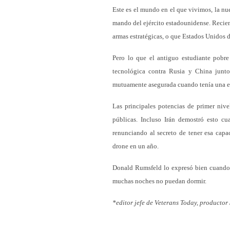
Este es el mundo en el que vivimos, la nue
mando del ejército estadounidense. Recie
armas estratégicas, o que Estados Unidos 
Pero lo que el antiguo estudiante pobre
tecnológica contra Rusia y China junt
mutuamente asegurada cuando tenía una eco
Las principales potencias de primer niv
públicas. Incluso Irán demostró esto c
renunciando al secreto de tener esa capa
drone en un año.
Donald Rumsfeld lo expresó bien cuando 
muchas noches no puedan dormir.
*editor jefe de Veterans Today, productor