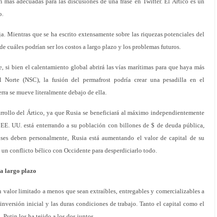
on más adecuadas para las discusiones de una frase en Twitter. El Ártico es un
o.
ja. Mientras que se ha escrito extensamente sobre las riquezas potenciales del
de cuáles podrían ser los costos a largo plazo y los problemas futuros.
 si bien el calentamiento global abrirá las vías marítimas para que haya más
l Norte (NSC), la fusión del permafrost podría crear una pesadilla en el
erra se mueve literalmente debajo de ella.
rrollo del Ártico, ya que Rusia se beneficiará al máximo independientemente
s EE. UU. está enterrando a su población con billones de $ de deuda pública,
ses deben personalmente, Rusia está aumentando el valor de capital de su
 un conflicto bélico con Occidente para desperdiciarlo todo.
a largo plazo
n valor limitado a menos que sean extraíbles, entregables y comercializables a
inversión inicial y las duras condiciones de trabajo. Tanto el capital como el
. Putin los ha tejido a los dos juntos.