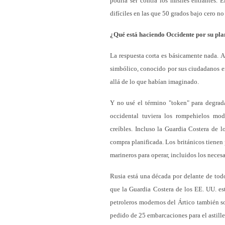
podría ser contra los misiles entrantes. 
difíciles en las que 50 grados bajo cero no
¿Qué está haciendo Occidente por su pla
La respuesta corta es básicamente nada. 
simbólico, conocido por sus ciudadanos en
allá de lo que habían imaginado.
Y no usé el término "token" para degrada
occidental tuviera los rompehielos mod
creíbles. Incluso la Guardia Costera de 
compra planificada. Los británicos tienen
marineros para operar, incluidos los necesa
Rusia está una década por delante de todo
que la Guardia Costera de los EE. UU. es
petroleros modernos del Ártico también s
pedido de 25 embarcaciones para el astill