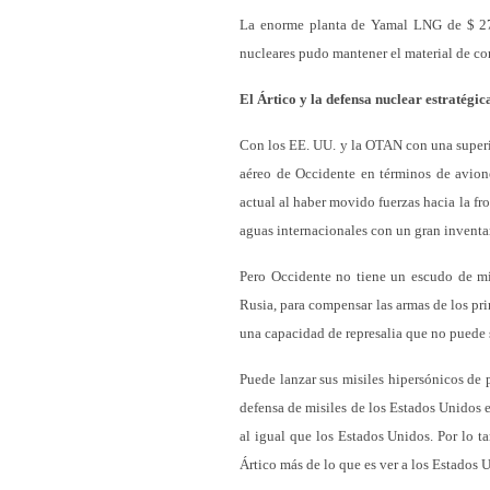
La enorme planta de Yamal LNG de $ 27 
nucleares pudo mantener el material de co
El Ártico y la defensa nuclear estratégic
Con los EE. UU. y la OTAN con una superio
aéreo de Occidente en términos de avio
actual al haber movido fuerzas hacia la fr
aguas internacionales con un gran inventa
Pero Occidente no tiene un escudo de mis
Rusia, para compensar las armas de los pri
una capacidad de represalia que no puede 
Puede lanzar sus misiles hipersónicos de 
defensa de misiles de los Estados Unidos 
al igual que los Estados Unidos. Por lo ta
Ártico más de lo que es ver a los Estados Un