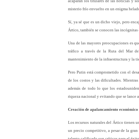
acaparan los titulares de las noticias y s
misterio frío envuelto en un enigma helad
Sí, ya sé que es un dicho viejo, pero enca
Ártico, también se conocen las incógnitas 
Una de las mayores preocupaciones es que,
tráfico a través de la Ruta del Mar de
mantenimiento de la infraestructura y la ti
Pero Putin está comprometido con el desa
de los costos y las dificultades. Mientra
además de todo lo que los estadouniden
riqueza nacional y evitando que se lance a
Creación de apalancamiento económico 
Los recursos naturales del Ártico tienen u
un precio competitivo, a pesar de la gran 
talento calificado son críticos para el éxito