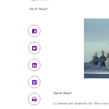
Jim W. Dean*
Jim W. Dean*
La historia del desarrollo del Ártico rus