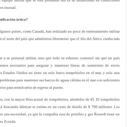
El equipo militar que se está probando allí es su durabilidad en condiciones
 es inusual.
nificación ártica?
Algunos países, como Canadá, han realizado un poco de entrenamiento militar
 el norte del país que admitieron libremente que el frío del Ártico estaba más
r a su personal militar, sino que todo su esfuerzo comenzó sin que un país
ernos necesarios para asegurar y mantener líneas de suministro de envío
los Estados Unidos no tiene un solo barco rompehielos en el mar, y solo una
 problemas para mantener sus barcos de aguas cálidas en el mar con suficientes
rios para remolcarlos de regreso al puerto.
s, con la mayor flota actual de rompehielos, alrededor de 45. El rompehielos
tá buscando fabricar se estima en un costo de diseño de $ 700 millones. Los
on una necesidad, ya que la compañía rusa de petróleo y gas Rosneft tiene un
ero Zvezda.