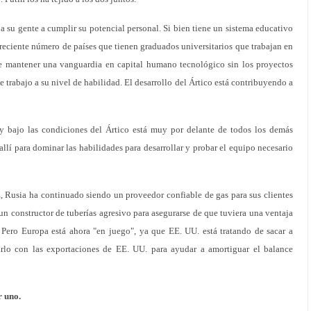
a su gente a cumplir su potencial personal. Si bien tiene un sistema educativo
creciente número de países que tienen graduados universitarios que trabajan en
e mantener una vanguardia en capital humano tecnológico sin los proyectos
e trabajo a su nivel de habilidad. El desarrollo del Ártico está contribuyendo a
 y bajo las condiciones del Ártico está muy por delante de todos los demás
allí para dominar las habilidades para desarrollar y probar el equipo necesario
E, Rusia ha continuado siendo un proveedor confiable de gas para sus clientes
n constructor de tuberías agresivo para asegurarse de que tuviera una ventaja
 Pero Europa está ahora "en juego", ya que EE. UU. está tratando de sacar a
lo con las exportaciones de EE. UU. para ayudar a amortiguar el balance
r uno.