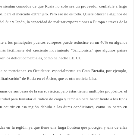
 se sientan cómodos de que Rusia no solo sea un proveedor confiable a largo
L para el mercado extranjero. Pero eso no es todo. Quiere ofrecer a algunos de
el Sur y Japón, la capacidad de realizar exportaciones a Europa a través de la
te a los principales puertos europeos puede reducirse en un 40% en algunos
 más fácilmente del creciente movimiento "Sancionista" que algunos países
avor los déficit comerciales, como ha hecho EE. UU.
que se mencionan en Occidente, especialmente en Gran Bretaña, por ejemplo,
tarización” de Rusia en el Ártico, que es otra noticia falsa.
nas de sus bases de la era soviética, pero éstas tienen múltiples propósitos, el
ridad para transitar el tráfico de carga y también para hacer frente a los tipos
n ocurrir en esa región debido a las duras condiciones, como un barco en
das en la región, ya que tiene una larga frontera que proteger, y una de ellas