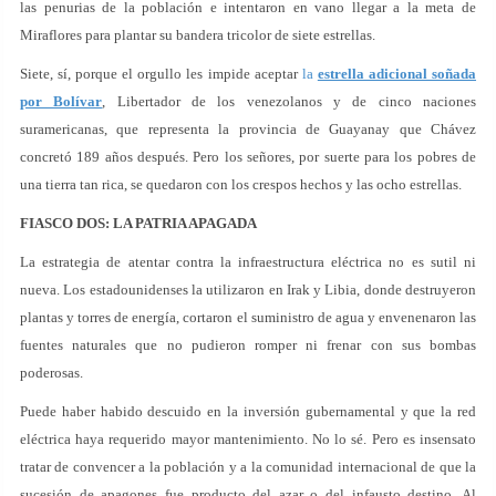
las penurias de la población e intentaron en vano llegar a la meta de
Miraflores para plantar su bandera tricolor de siete estrellas.
Siete, sí, porque el orgullo les impide aceptar
la
estrella adicional soñada
por Bolívar
, Libertador de los venezolanos y de cinco naciones
suramericanas, que representa la provincia de Guayanay que Chávez
concretó 189 años después. Pero los señores, por suerte para los pobres de
una tierra tan rica, se quedaron con los crespos hechos y las ocho estrellas.
FIASCO DOS: LA PATRIA APAGADA
La estrategia de atentar contra la infraestructura eléctrica no es sutil ni
nueva. Los estadounidenses la utilizaron en Irak y Libia, donde destruyeron
plantas y torres de energía, cortaron el suministro de agua y envenenaron las
fuentes naturales que no pudieron romper ni frenar con sus bombas
poderosas.
Puede haber habido descuido en la inversión gubernamental y que la red
eléctrica haya requerido mayor mantenimiento. No lo sé. Pero es insensato
tratar de convencer a la población y a la comunidad internacional de que la
sucesión de apagones fue producto del azar o del infausto destino. Al