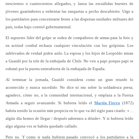
trescientos o cuatrocientos allegados, y lanza las escuálidas huestes de
jóvenes guarimberos a enfrentar las tanquetas a pecho descubierto. Urge a
los partidarios para concentrarse frente a las dispersas unidades militares del
país, todas bajo control gubernamental.
El supuesto líder del golpe se rodea de compañeros de armas para la foto y
en actitud cordial rechaza cualquier vinculación con los golpistas. Los
sublevados de verdad piden asilo. La esposa y los hijos de Leopoldo miran
a Guaidó por la tele de la embajada de Chile. No ven a papi porque papi se
esfumó por la puerta entreabierta de la embajada de España.
Al terminar la jornada, Guaidó considera como un gran triunfo lo
acontecido y nunca sucedido. No dice ni mu sobre la soldadesca presa;
agradece, cómo no, a la comunidad internacional, y emplaza a la Fuerza
Armada a seguir avanzando. Si hubiera leído el
Martín Fierro
(1872)
habría tenido la ocasión más propicia en lo que va del siglo para citarlo: «…
algún día hemos de llegar / después sabremos a dónde». Y si hubiera leído
algo alguna vez se habría quedado callado.
Pero no. Y como si nada hubiera pasado convocó a los partidarios a la