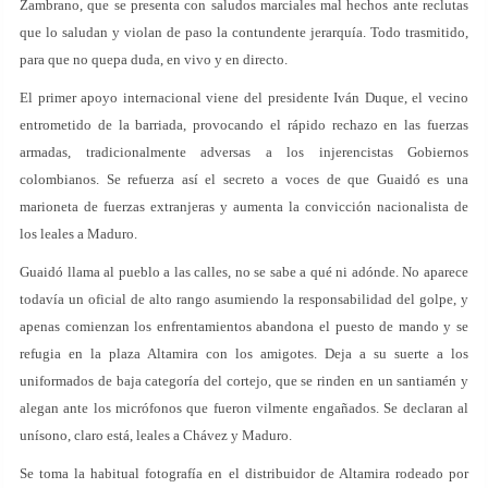
Zambrano, que se presenta con saludos marciales mal hechos ante reclutas
que lo saludan y violan de paso la contundente jerarquía. Todo trasmitido,
para que no quepa duda, en vivo y en directo.
El primer apoyo internacional viene del presidente Iván Duque, el vecino
entrometido de la barriada, provocando el rápido rechazo en las fuerzas
armadas, tradicionalmente adversas a los injerencistas Gobiernos
colombianos. Se refuerza así el secreto a voces de que Guaidó es una
marioneta de fuerzas extranjeras y aumenta la convicción nacionalista de
los leales a Maduro.
Guaidó llama al pueblo a las calles, no se sabe a qué ni adónde. No aparece
todavía un oficial de alto rango asumiendo la responsabilidad del golpe, y
apenas comienzan los enfrentamientos abandona el puesto de mando y se
refugia en la plaza Altamira con los amigotes. Deja a su suerte a los
uniformados de baja categoría del cortejo, que se rinden en un santiamén y
alegan ante los micrófonos que fueron vilmente engañados. Se declaran al
unísono, claro está, leales a Chávez y Maduro.
Se toma la habitual fotografía en el distribuidor de Altamira rodeado por