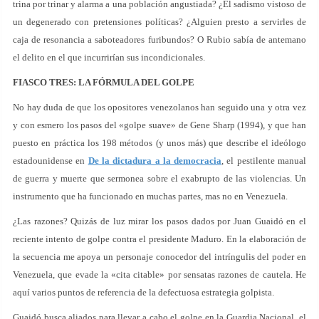
trina por trinar y alarma a una población angustiada? ¿El sadismo vistoso de
un degenerado con pretensiones políticas? ¿Alguien presto a servirles de
caja de resonancia a saboteadores furibundos? O Rubio sabía de antemano
el delito en el que incurrirían sus incondicionales.
FIASCO TRES: LA FÓRMULA DEL GOLPE
No hay duda de que los opositores venezolanos han seguido una y otra vez
y con esmero los pasos del «golpe suave» de Gene Sharp (1994), y que han
puesto en práctica los 198 métodos (y unos más) que describe el ideólogo
estadounidense en
De la dictadura a la democracia
, el pestilente manual
de guerra y muerte que sermonea sobre el exabrupto de las violencias. Un
instrumento que ha funcionado en muchas partes, mas no en Venezuela.
¿Las razones? Quizás de luz mirar los pasos dados por Juan Guaidó en el
reciente intento de golpe contra el presidente Maduro. En la elaboración de
la secuencia me apoya un personaje conocedor del intríngulis del poder en
Venezuela, que evade la «cita citable» por sensatas razones de cautela. He
aquí varios puntos de referencia de la defectuosa estrategia golpista.
Guaidó busca aliados para llevar a cabo el golpe en la Guardia Nacional, el