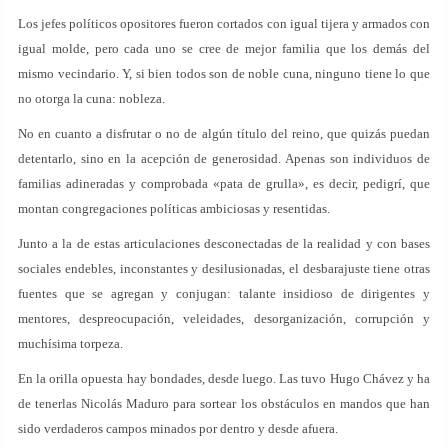
Los jefes políticos opositores fueron cortados con igual tijera y armados con
igual molde, pero cada uno se cree de mejor familia que los demás del
mismo vecindario. Y, si bien todos son de noble cuna, ninguno tiene lo que
no otorga la cuna: nobleza.
No en cuanto a disfrutar o no de algún título del reino, que quizás puedan
detentarlo, sino en la acepción de generosidad. Apenas son individuos de
familias adineradas y comprobada «pata de grulla», es decir, pedigrí, que
montan congregaciones políticas ambiciosas y resentidas.
Junto a la de estas articulaciones desconectadas de la realidad y con bases
sociales endebles, inconstantes y desilusionadas, el desbarajuste tiene otras
fuentes que se agregan y conjugan: talante insidioso de dirigentes y
mentores, despreocupación, veleidades, desorganización, corrupción y
muchísima torpeza.
En la orilla opuesta hay bondades, desde luego. Las tuvo Hugo Chávez y ha
de tenerlas Nicolás Maduro para sortear los obstáculos en mandos que han
sido verdaderos campos minados por dentro y desde afuera.