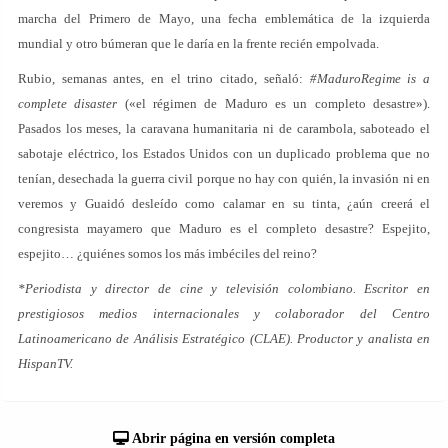
marcha del Primero de Mayo, una fecha emblemática de la izquierda
mundial y otro búmeran que le daría en la frente recién empolvada.
Rubio, semanas antes, en el trino citado, señaló:
#MaduroRegime is a
complete disaster
(«el régimen de Maduro es un completo desastre»).
Pasados los meses, la caravana humanitaria ni de carambola, saboteado el
sabotaje eléctrico, los Estados Unidos con un duplicado problema que no
tenían, desechada la guerra civil porque no hay con quién, la invasión ni en
veremos y Guaidó desleído como calamar en su tinta, ¿aún creerá el
congresista mayamero que Maduro es el completo desastre? Espejito,
espejito… ¿quiénes somos los más imbéciles del reino?
*Periodista y director de cine y televisión colombiano. Escritor en
prestigiosos medios internacionales y colaborador del Centro
Latinoamericano de Análisis Estratégico (CLAE). Productor y analista en
HispanTV.
Abrir página en versión completa