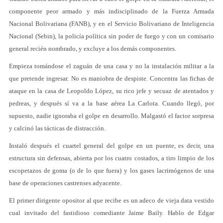
componente peor armado y más indisciplinado de la Fuerza Armada
Nacional Bolivariana (FANB), y en el Servicio Bolivariano de Inteligencia
Nacional (Sebin), la policía política sin poder de fuego y con un comisario
general recién nombrado, y excluye a los demás componentes.
Empieza tomándose el zaguán de una casa y no la instalación militar a la
que pretende ingresar. No es maniobra de despiste. Concentra las fichas de
ataque en la casa de Leopoldo López, su rico jefe y secuaz de atentados y
pedreas, y después sí va a la base aérea La Carlota. Cuando llegó, por
supuesto, nadie ignoraba el golpe en desarrollo. Malgastó el factor sorpresa
y calcinó las tácticas de distracción.
Instaló después el cuartel general del golpe en un puente, es decir, una
estructura sin defensas, abierta por los cuatro costados, a tiro limpio de los
escopetazos de goma (o de lo que fuera) y los gases lacrimógenos de una
base de operaciones castrenses adyacente.
El primer dirigente opositor al que recibe es un adeco de vieja data vestido
cual invitado del fastidioso comediante Jaime Baily. Hablo de Edgar