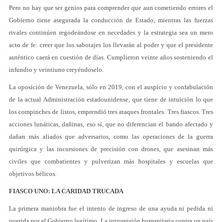
Pero no hay que ser genios para comprender que aun cometiendo errores el
Gobierno tiene asegurada la conducción de Estado, mientras las fuerzas
rivales continúen regodeándose en necedades y la estrategia sea un mero
acto de fe: creer que los sabotajes los llevarán al poder y que el presidente
auténtico caerá en cuestión de días. Cumplieron veinte años sosteniendo el
infundio y veintiuno creyéndoselo.
La oposición de Venezuela, sólo en 2019, con el auspicio y confabulación
de la actual Administración estadounidense, que tiene de intuición lo que
los compinches de listos, emprendió tres ataques frontales. Tres fiascos. Tres
acciones lunáticas, dañinas, eso sí, que no diferencian el bando afectado y
dañan más aliados que adversarios, como las operaciones de la guerra
quirúrgica y las incursiones de precisión con drones, que asesinan más
civiles que combatientes y pulverizan más hospitales y escuelas que
objetivos bélicos.
FIASCO UNO: LA CARIDAD TRUCADA
La primera maniobra fue el intento de ingreso de una ayuda ni pedida ni
querida por el Gobierno legítimo. La intromisión humanitaria contra un país