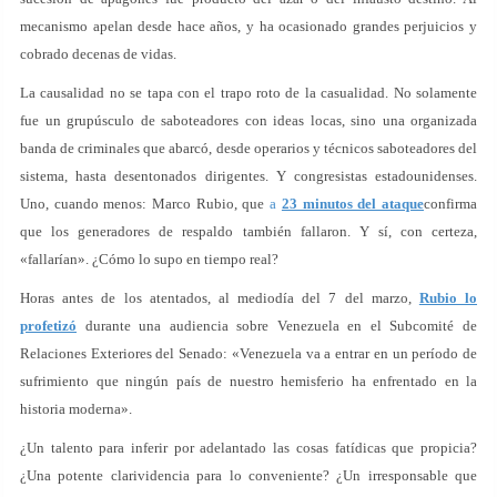
mecanismo apelan desde hace años, y ha ocasionado grandes perjuicios y
cobrado decenas de vidas.
La causalidad no se tapa con el trapo roto de la casualidad. No solamente
fue un grupúsculo de saboteadores con ideas locas, sino una organizada
banda de criminales que abarcó, desde operarios y técnicos saboteadores del
sistema, hasta desentonados dirigentes. Y congresistas estadounidenses.
Uno, cuando menos: Marco Rubio, que
a
23 minutos del ataque
confirma
que los generadores de respaldo también fallaron. Y sí, con certeza,
«fallarían». ¿Cómo lo supo en tiempo real?
Horas antes de los atentados, al mediodía del 7 del marzo,
Rubio lo
profetizó
durante una audiencia sobre Venezuela en el Subcomité de
Relaciones Exteriores del Senado: «Venezuela va a entrar en un período de
sufrimiento que ningún país de nuestro hemisferio ha enfrentado en la
historia moderna».
¿Un talento para inferir por adelantado las cosas fatídicas que propicia?
¿Una potente clarividencia para lo conveniente? ¿Un irresponsable que