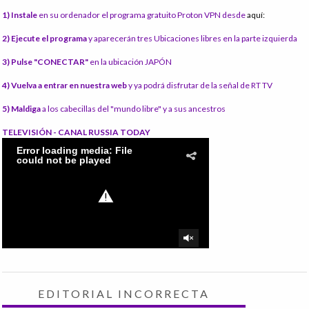
1) Instale
en su ordenador el programa gratuito Proton VPN desde
aquí:
2) Ejecute el programa
y aparecerán tres Ubicaciones libres en la parte izquierda
3) Pulse "CONECTAR"
en la ubicación JAPÓN
4) Vuelva a entrar en nuestra web
y ya podrá disfrutar de la señal de RT TV
5) Maldiga
a los cabecillas del "mundo libre" y a sus ancestros
TELEVISIÓN - CANAL RUSSIA TODAY
EDITORIAL INCORRECTA