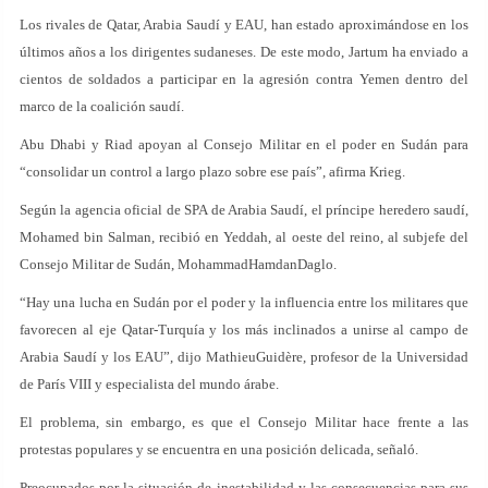
Los rivales de Qatar, Arabia Saudí y EAU, han estado aproximándose en los
últimos años a los dirigentes sudaneses. De este modo, Jartum ha enviado a
cientos de soldados a participar en la agresión contra Yemen dentro del
marco de la coalición saudí.
Abu Dhabi y Riad apoyan al Consejo Militar en el poder en Sudán para
“consolidar un control a largo plazo sobre ese país”, afirma Krieg.
Según la agencia oficial de SPA de Arabia Saudí, el príncipe heredero saudí,
Mohamed bin Salman, recibió en Yeddah, al oeste del reino, al subjefe del
Consejo Militar de Sudán, MohammadHamdanDaglo.
“Hay una lucha en Sudán por el poder y la influencia entre los militares que
favorecen al eje Qatar-Turquía y los más inclinados a unirse al campo de
Arabia Saudí y los EAU”, dijo MathieuGuidère, profesor de la Universidad
de París VIII y especialista del mundo árabe.
El problema, sin embargo, es que el Consejo Militar hace frente a las
protestas populares y se encuentra en una posición delicada, señaló.
Preocupados por la situación de inestabilidad y las consecuencias para sus