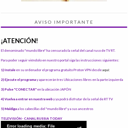
AVISO IMPORTANTE
¡ATENCIÓN!
El denominado "mundo libre" ha censurado la señal del canal ruso de TV RT.
Para poder seguir viéndolo en nuestro portal siga las instrucciones siguientes:
1) Instale
en su ordenador el programa gratuito Proton VPN desde
aquí:
2) Ejecute el programa
y aparecerán tres Ubicaciones libres en la parte izquierda
3) Pulse "CONECTAR"
en la ubicación JAPÓN
4) Vuelva a entrar en nuestra web
y ya podrá disfrutar de la señal de RT TV
5) Maldiga
a los cabecillas del "mundo libre" y a sus ancestros
TELEVISIÓN - CANAL RUSSIA TODAY