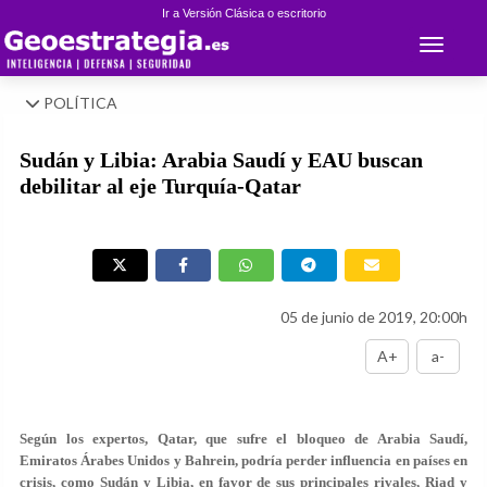
Ir a Versión Clásica o escritorio
Toggle 
POLÍTICA
Sudán y Libia: Arabia Saudí y EAU buscan
debilitar al eje Turquía-Qatar
05 de junio de 2019, 20:00h
A+
a-
Según los expertos, Qatar, que sufre el bloqueo de Arabia Saudí,
Emiratos Árabes Unidos y Bahrein, podría perder influencia en países en
crisis, como Sudán y Libia, en favor de sus principales rivales, Riad y