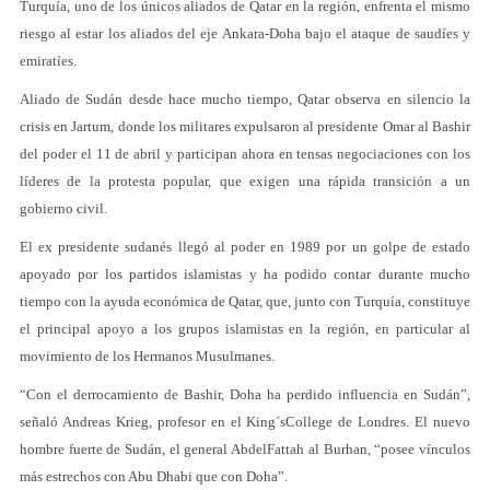
Turquía, uno de los únicos aliados de Qatar en la región, enfrenta el mismo
riesgo al estar los aliados del eje Ankara-Doha bajo el ataque de saudíes y
emiratíes.
Aliado de Sudán desde hace mucho tiempo, Qatar observa en silencio la
crisis en Jartum, donde los militares expulsaron al presidente Omar al Bashir
del poder el 11 de abril y participan ahora en tensas negociaciones con los
líderes de la protesta popular, que exigen una rápida transición a un
gobierno civil.
El ex presidente sudanés llegó al poder en 1989 por un golpe de estado
apoyado por los partidos islamistas y ha podido contar durante mucho
tiempo con la ayuda económica de Qatar, que, junto con Turquía, constituye
el principal apoyo a los grupos islamistas en la región, en particular al
movimiento de los Hermanos Musulmanes.
“Con el derrocamiento de Bashir, Doha ha perdido influencia en Sudán”,
señaló Andreas Krieg, profesor en el King´sCollege de Londres. El nuevo
hombre fuerte de Sudán, el general AbdelFattah al Burhan, “posee vínculos
más estrechos con Abu Dhabi que con Doha”.