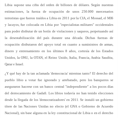
Libia supone una cifra del orden de billones de dólares. Según nuestras
estimaciones, la fuerza de ocupación de unos 250.000 mercenarios
terroristas que fueron traídos a Libia en 2011 por la CIA, el Mossad, el MI6
y lacayos, fue colocada en Libia por "especialistas militares" occidentales
para poder disfrutar de un botín de violaciones y saqueos, perpetuando así
la desestabilización del país durante una década. Dichas fuerzas de
ocupación disfrutaron del apoyo total en cuanto a suministros de armas,
dinero y entrenamiento en los últimos 8 años, cortesía de los Estados
Unidos, la ONU, la OTAN, el Reino Unido, Italia, Francia, Arabia Saudita,
Qatar e Israel.
¿Y qué hay de la tan aclamada 'democracia' mientras tanto? El derecho del
pueblo libio a votar fue ignorado y arrebatado, pero los banqueros se
aseguraron hacerse con un banco central "independiente" a los pocos días
del derrocamiento de Gadafi. Los libios todavía no han tenido elecciones
desde la llegada de los 'democratizadores' en 2011. Se instaló un gobierno
títere de las Naciones Unidas no electo (el GNA o Gobierno de Acuerdo
Nacional), sin base alguna en la ley constitucional de Libia o en el derecho