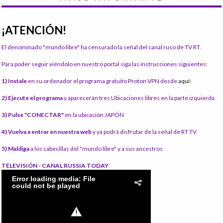
¡ATENCIÓN!
El denominado "mundo libre" ha censurado la señal del canal ruso de TV RT.
Para poder seguir viéndolo en nuestro portal siga las instrucciones siguientes:
1) Instale
en su ordenador el programa gratuito Proton VPN desde
aquí:
2) Ejecute el programa
y aparecerán tres Ubicaciones libres en la parte izquierda
3) Pulse "CONECTAR"
en la ubicación JAPÓN
4) Vuelva a entrar en nuestra web
y ya podrá disfrutar de la señal de RT TV
5) Maldiga
a los cabecillas del "mundo libre" y a sus ancestros
TELEVISIÓN - CANAL RUSSIA TODAY