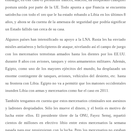
postura unida por parte de la UE. Todo apunta a que Francia se encuentra
satisfecha con todo el oro que le ha estado robando a Libia en los últimos 8
años, y ahora se da cuenta de la amenaza de seguridad que podría significar
un Estado fallido tan cerca de su casa.
Algunos países han intensificado su apoyo a la LNA. Rusia les ha enviado
misiles antiaéreos y helicópteros de ataque, nivelando así el campo de juego
con los mercenarios terroristas armados hasta los dientes por los EE.UU.
durante 8 años con aviones, tanques y otros armamentos militares. Además,
Egipto, como uno de los mayores ejércitos del mundo, ha desplazado un
enorme contingente de tanques, aviones, vehículos del desierto, etc. hasta
su frontera con Libia. Egipto no va a permitir que los matones occidentales
inunden Libia con armas y mercenarios como fue el caso en 2011.
También tengamos en cuenta que estos mercenarios criminales son asesinos
y ladrones despiadados. Sólo les mueve el dinero, y el botín es motivo de
lucha entre ellos. El presidente títere de la ONU, Fayez Serraj, repartió
cientos de millones en efectivo libio entre estos mercenarios la semana
pasada para que prosiguieran con la lucha. Pero los mercenarios no estaban