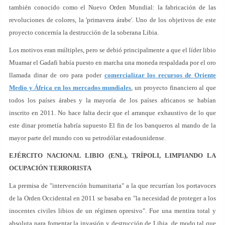
también conocido como el Nuevo Orden Mundial: la fabricación de las
revoluciones de colores, la 'primavera árabe'. Uno de los objetivos de este
proyecto concernía la destrucción de la soberana Libia.
Los motivos eran múltiples, pero se debió principalmente a que el líder libio
Muamar el Gadafi había puesto en marcha una moneda respaldada por el oro
llamada dinar de oro para poder
comercializar los recursos de Oriente
Medio y África en los mercados mundiales
, un proyecto financiero al que
todos los países árabes y la mayoría de los países africanos se habían
inscrito en 2011. No hace falta decir que el arranque exhaustivo de lo que
este dinar prometía habría supuesto El fin de los banqueros al mando de la
mayor parte del mundo con su petrodólar estadounidense.
EJÉRCITO NACIONAL LIBIO (ENL), TRÍPOLI, LIMPIANDO LA
OCUPACIÓN TERRORISTA
La premisa de "intervención humanitaria" a la que recurrían los portavoces
de la Orden Occidental en 2011 se basaba en "la necesidad de proteger a los
inocentes civiles libios de un régimen opresivo". Fue una mentira total y
absoluta para fomentar la invasión y destrucción de Libia, de modo tal que