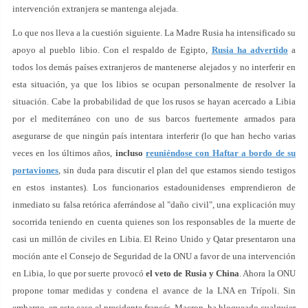
intervención extranjera se mantenga alejada.
Lo que nos lleva a la cuestión siguiente. La Madre Rusia ha intensificado su
apoyo al pueblo libio. Con el respaldo de Egipto,
Rusia ha advertido
a
todos los demás países extranjeros de mantenerse alejados y no interferir en
esta situación, ya que los libios se ocupan personalmente de resolver la
situación. Cabe la probabilidad de que los rusos se hayan acercado a Libia
por el mediterráneo con uno de sus barcos fuertemente armados para
asegurarse de que ningún país intentara interferir (lo que han hecho varias
veces en los últimos años,
incluso
reuniéndose con Haftar a bordo de su
portaviones
, sin duda para discutir el plan del que estamos siendo testigos
en estos instantes). Los funcionarios estadounidenses emprendieron de
inmediato su falsa retórica aferrándose al "daño civil", una explicación muy
socorrida teniendo en cuenta quienes son los responsables de la muerte de
casi un millón de civiles en Libia. El Reino Unido y Qatar presentaron una
moción ante el Consejo de Seguridad de la ONU a favor de una intervención
en Libia, lo que por suerte provocó
el veto de Rusia y China
. Ahora la ONU
propone tomar medidas y condena el avance de la LNA en Trípoli. Sin
embargo, en este caso el presidente francés, Macron, ha bloqueado cualquier