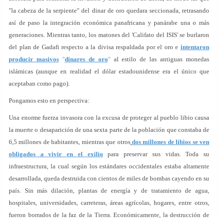
"la cabeza de la serpiente" del dinar de oro quedara seccionada, retrasando
así de paso la integración económica panafricana y panárabe una o más
generaciones. Mientras tanto, los matones del 'Califato del ISIS' se burlaron
del plan de Gadafi respecto a la divisa respaldada por el oro e
intentaron
producir masivos
"
dinares de oro
"
al estilo de las antiguas monedas
islámicas (aunque en realidad el dólar estadounidense era el único que
aceptaban como pago).
Pongamos esto en perspectiva:
Una enorme fuerza invasora con la excusa de proteger al pueblo libio causa
la muerte o desaparición de una sexta parte de la población que constaba de
6,5 millones de habitantes, mientras que otros
dos millones de libios se ven
obligados a vivir en el exilio
para preservar sus vidas. Toda su
infraestructura, la cual según los estándares occidentales estaba altamente
desarrollada, queda destruida con cientos de miles de bombas cayendo en su
país. Sin más dilación, plantas de energía y de tratamiento de agua,
hospitales, universidades, carreteras, áreas agrícolas, hogares, entre otros,
fueron borrados de la faz de la Tierra. Económicamente, la destrucción de