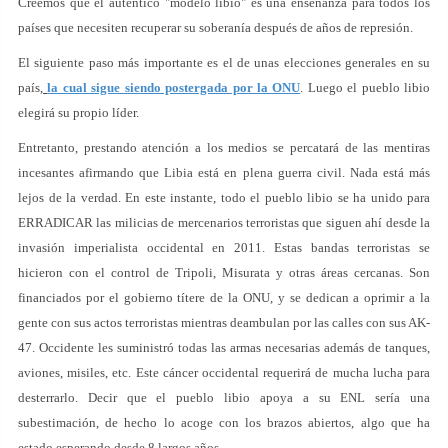
Creemos que el auténtico "modelo libio" es una enseñanza para todos los
países que necesiten recuperar su soberanía después de años de represión.
El siguiente paso más importante es el de unas elecciones generales en su
país,
la cual sigue siendo postergada por la ONU
. Luego el pueblo libio
elegirá su propio líder.
Entretanto, prestando atención a los medios se percatará de las mentiras
incesantes afirmando que Libia está en plena guerra civil. Nada está más
lejos de la verdad. En este instante, todo el pueblo libio se ha unido para
ERRADICAR las milicias de mercenarios terroristas que siguen ahí desde la
invasión imperialista occidental en 2011. Estas bandas terroristas se
hicieron con el control de Tripoli, Misurata y otras áreas cercanas. Son
financiados por el gobierno títere de la ONU, y se dedican a oprimir a la
gente con sus actos terroristas mientras deambulan por las calles con sus AK-
47. Occidente les suministró todas las armas necesarias además de tanques,
aviones, misiles, etc. Este cáncer occidental requerirá de mucha lucha para
desterrarlo. Decir que el pueblo libio apoya a su ENL sería una
subestimación, de hecho lo acoge con los brazos abiertos, algo que ha
estado esperando desde 8 largos años.