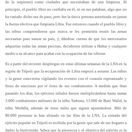
de la serpiente) como ciudades que necesitaban de una limpieza. Al
principio, el pueblo libio no confiaba en él, ni en sus palabras, algo que no
ha variado dicho sea de paso, pero fue la única persona autorizada en juntar
la fuerza efectiva que limpiaría Libia. Fue entonces cuando el pueblo libio y
las tribus comprendieron que nunca se les permitiría reunir las armas
necesarias para sanear su país, y, dándose cuenta de que los mercenarios
adquirían todas las armas precisas, decidieron utilizar a Haftar y cualquier
medio a su alcance para acabar con la ocupación de las víboras.
Es a partir del reciente despliegue en estas últimas semanas de la LNA en la
región de Trípoli que la recuperación de Libia empezó a notarse. Las tribus
y la gente estuvieron vigilando los eventos con el corazón esperanzado y
lleno de oraciones por el éxito de sus combatientes. A medida que iban
pasando los días, los ejércitos tribales fueron multiplicándose hasta sumar
3.000 combatientes militares de la tribu Tarhuna, 13.000 de Bani Walid, la
tribu Werfalla, además de otros miles que siguen apuntándose. Más de
80.000 personas se han alistado en las filas de la LNA. La entrada del
ejército popular en Trípoli es recibida por la gente que sale de sus hogares a
darles la bienvenida. Saben que la presencia y el objetivo del ejército es la