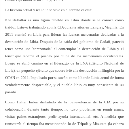
La historia actual y real que se vive en el terreno es esta:
KhalifaHaftar es una figura rebelde en Libia donde se le conoce como
traidor. Estuvo trabajando con la CIA durante años en Langley, Virginia. En
2011 aterrizó en Libia para liderar las fuerzas mercenarias dedicadas a la
destrucción de Libia. Después de la caída del gobierno de Gadafi, pareció
tener como una 'corazonada" al contemplar la destrucción de Libia y el
terror que recorría el pueblo por culpa de los mercenarios occidentales.
Luego se abrió camino en el liderazgo de la LNA (Ejército Nacional de
Libia), un pequeño ejército que sobrevivió a la destrucción inflingida por la
OTAN en 2011. Impulsado por su sueño como líder de Libia actuó de forma
verdaderamente despreciable, y el pueblo libio es muy consciente de su
pasado.
Como Haftar había disfrutado de la benevolencia de la CIA por su
colaboración durante tanto tiempo, no tuvo problemas en reunir armas,
visitar países extranjeros, pedir ayuda internacional, etc. A medida que
transcurría el tiempo iba mencionando lo de Trípoli y Misurata (la cabeza