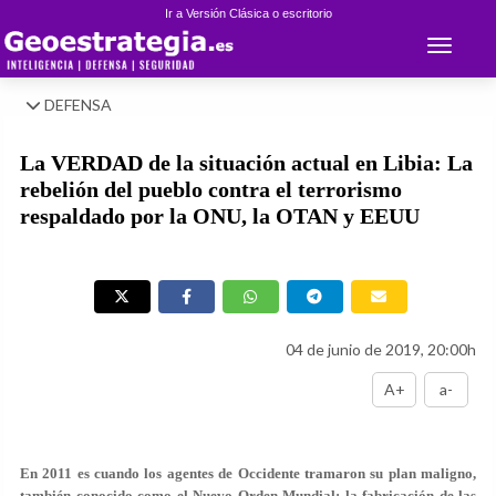
Ir a Versión Clásica o escritorio
Toggle 
DEFENSA
La VERDAD de la situación actual en Libia: La
rebelión del pueblo contra el terrorismo
respaldado por la ONU, la OTAN y EEUU
04 de junio de 2019, 20:00h
A+
a-
En 2011 es cuando los agentes de Occidente tramaron su plan maligno,
también conocido como el Nuevo Orden Mundial: la fabricación de las