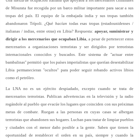
Una fuerza de ocupación italiana que apoyaba a los mercenarios criminales
de Misurata fue recogida por un barco militar importante para sacar a sus
tropas del país. El equipo de la embajada india y sus tropas también
abandonaron Trípoli. ¿Qué
hacían
todas esas tropas (estadounidenses /
italianas / indias, entre otras) en Libia? Respuesta:
apoyar, suministrar y
dirigir a los mercenarios que ocupaban Libia
, a pesar de pertenecer estos
mercenarios a organizaciones terroristas y ser dirigidos por terroristas
internacionales conocidos y buscados. Este sistema de "actuar entre
bambalinas" permitió que los países imperialistas que querían desestabilizar
Libia permanecieran "ocultos" para poder seguir robando activos libios
como el petróleo.
La LNA no es un ejército despiadado, excepto cuando se trata de
mercenarios terroristas. Publican advertencias en la televisión y la radio
rogándole al pueblo que evacúe los lugares que coinciden con sus próximas
metas de combate. Ruegan a las personas en cuyas casas se albergan
terroristas que abandonen sus hogares. Luchan para tratar de limpiar pueblos
y ciudades con el menor daño posible a la gente. Saben que tienen la
oportunidad de restablecer el orden en su país, siempre y cuando la