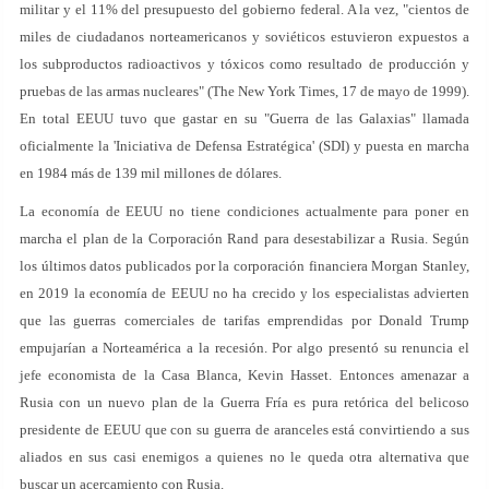
militar y el 11% del presupuesto del gobierno federal. A la vez, "cientos de
miles de ciudadanos norteamericanos y soviéticos estuvieron expuestos a
los subproductos radioactivos y tóxicos como resultado de producción y
pruebas de las armas nucleares" (The New York Times, 17 de mayo de 1999).
En total EEUU tuvo que gastar en su "Guerra de las Galaxias" llamada
oficialmente la 'Iniciativa de Defensa Estratégica' (SDI) y puesta en marcha
en 1984 más de 139 mil millones de dólares.
La economía de EEUU no tiene condiciones actualmente para poner en
marcha el plan de la Corporación Rand para desestabilizar a Rusia. Según
los últimos datos publicados por la corporación financiera Morgan Stanley,
en 2019 la economía de EEUU no ha crecido y los especialistas advierten
que las guerras comerciales de tarifas emprendidas por Donald Trump
empujarían a Norteamérica a la recesión. Por algo presentó su renuncia el
jefe economista de la Casa Blanca, Kevin Hasset. Entonces amenazar a
Rusia con un nuevo plan de la Guerra Fría es pura retórica del belicoso
presidente de EEUU que con su guerra de aranceles está convirtiendo a sus
aliados en sus casi enemigos a quienes no le queda otra alternativa que
buscar un acercamiento con Rusia.