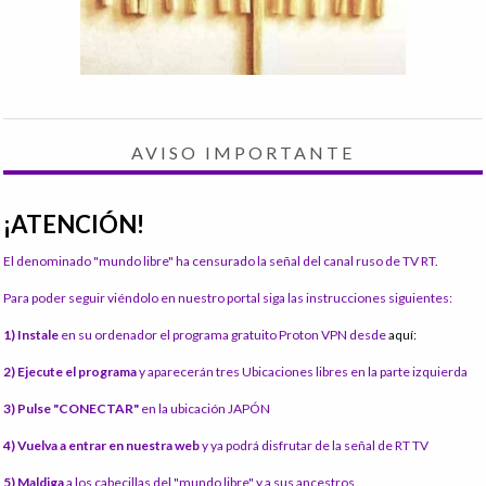
AVISO IMPORTANTE
¡ATENCIÓN!
El denominado "mundo libre" ha censurado la señal del canal ruso de TV RT.
Para poder seguir viéndolo en nuestro portal siga las instrucciones siguientes:
1) Instale
en su ordenador el programa gratuito Proton VPN desde
aquí:
2) Ejecute el programa
y aparecerán tres Ubicaciones libres en la parte izquierda
3) Pulse "CONECTAR"
en la ubicación JAPÓN
4) Vuelva a entrar en nuestra web
y ya podrá disfrutar de la señal de RT TV
5) Maldiga
a los cabecillas del "mundo libre" y a sus ancestros