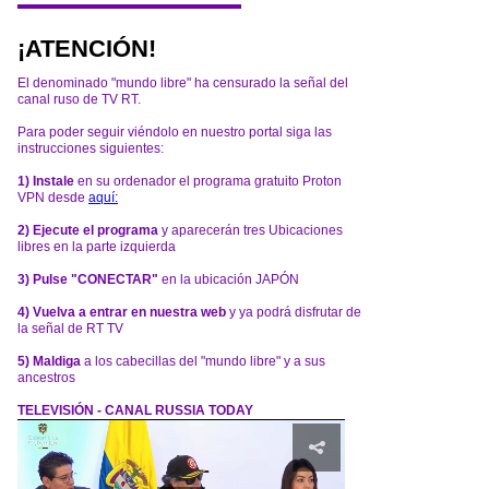
¡ATENCIÓN!
El denominado "mundo libre" ha censurado la señal del
canal ruso de TV RT.
Para poder seguir viéndolo en nuestro portal siga las
instrucciones siguientes:
1) Instale
en su ordenador el programa gratuito Proton
VPN desde
aquí:
2) Ejecute el programa
y aparecerán tres Ubicaciones
libres en la parte izquierda
3) Pulse "CONECTAR"
en la ubicación JAPÓN
4) Vuelva a entrar en nuestra web
y ya podrá disfrutar de
la señal de RT TV
5) Maldiga
a los cabecillas del "mundo libre" y a sus
ancestros
TELEVISIÓN - CANAL RUSSIA TODAY