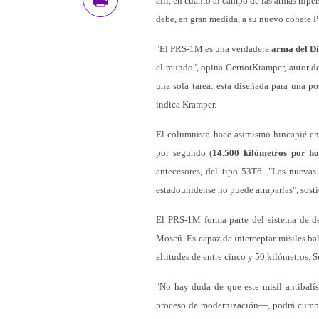
allí, en cuanto al campo de las armas hiper
debe, en gran medida, a su nuevo cohete P
"El PRS-1M es una verdadera
arma del Dí
el mundo", opina GernotKramper, autor de
una sola tarea: está diseñada para una po
indica Kramper.
El columnista hace asimismo hincapié en
por segundo (
14.500 kilómetros por h
antecesores, del tipo 53T6. "Las nuevas
estadounidense no puede atraparlas", sosti
El PRS-1M forma parte del sistema de de
Moscú. Es capaz de interceptar misiles ba
altitudes de entre cinco y 50 kilómetros. 
"No hay duda de que este misil antibalís
proceso de modernización—, podrá cumplir 