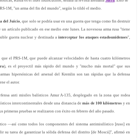
sónicas, Rusia es el líder indiscutible, señala la revista alemana
Stern
. Esto se
RS-1M, "un arma del fin del mundo", según lo tildó el medio.
a del Juicio
, que solo se podría usar en una guerra que tenga como fin destruir
 un artículo publicado en ese medio este lunes. La novesosa arma rusa "tiene
sible guerra nuclear y destinada a
interceptar los ataques estadounidenses
",
 que el PRS-1M, que puede alcanzar velocidades de hasta cuatro kilómetros
ora
), es el proyectil más rápido del mundo y "mucho más mortal" que sus
 armas hipersónicas del arsenal del Kremlin son tan rápidas que la defensa
ene el autor.
fensa anti misiles balísticos Amur A-135, desplegado en la zona que rodea
lísticos intercontinentales desde una distancia de
más de 100 kilómetros
y en
Sus primeras pruebas se realizaron con éxito en febrero del año pasado.
tico —así como todos los componentes del sistema antimisilístico [ruso] en
su tarea de garantizar la sólida defensa del distrito [de Moscú]", afirmó en