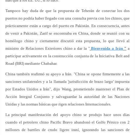
más que a los EE. UU., si lo hace.
Tampoco hay duda de que la propuesta de Teherán de conectar los dos
puertos no podría haber llegado con una consulta previa con los chinos, que
prácticamente están a cargo del puerto en Pakistán. En consecuencia, antes
de venir a Pakistán, Zarif se encontraba en China, donde se reunió con su
homólogo chino y ciertamente discutió esta propuesta, lo que llevó al
ministro de Relaciones Exteriores chino a dar la "
Bienvenida a Irán
"
a
participar activamente en la construcción conjunta de la Iniciativa Belt and
Road (BRI) mediante Chabahar.
China también reafirmó su apoyo a Irán. "China se opone firmemente a las
sanciones unilaterales y a la llamada 'jurisdicción de brazo largo' impuesta
por Estados Unidos a Irán", dijo Wang, prometiendo mantener el Plan de
Acción Integral Conjunto y salvaguardar la autoridad de las Naciones
Unidas y las normas básicas que rigen relaciones Internacionales.
La principal manifestación del apoyo chino se produjo hace unos días
cuando el petrolero chino Pacific Bravo abandonó el Golfo Pérsico con 2
millones de barriles de crudo ligero iraní, ignorando las sanciones de