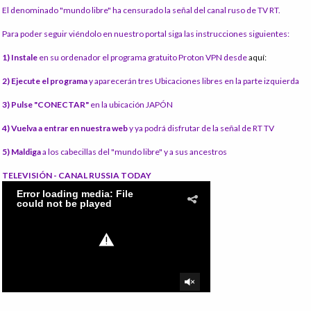
El denominado "mundo libre" ha censurado la señal del canal ruso de TV RT.
Para poder seguir viéndolo en nuestro portal siga las instrucciones siguientes:
1) Instale
en su ordenador el programa gratuito Proton VPN desde
aquí:
2) Ejecute el programa
y aparecerán tres Ubicaciones libres en la parte izquierda
3) Pulse "CONECTAR"
en la ubicación JAPÓN
4) Vuelva a entrar en nuestra web
y ya podrá disfrutar de la señal de RT TV
5) Maldiga
a los cabecillas del "mundo libre" y a sus ancestros
TELEVISIÓN - CANAL RUSSIA TODAY