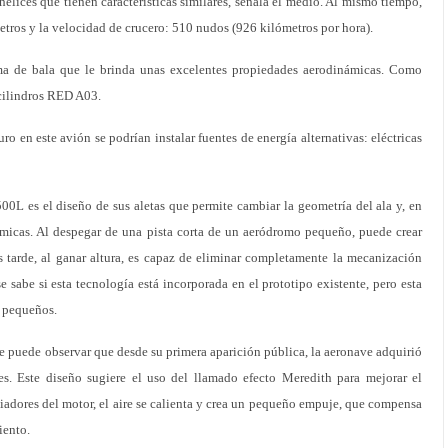
lices que tienen características similares, señala el medio. Al mismo tiempo,
metros y la velocidad de crucero: 510 nudos (926 kilómetros por hora).
ma de bala que le brinda unas excelentes propiedades aerodinámicas. Como
 cilindros RED A03.
o en este avión se podrían instalar fuentes de energía alternativas: eléctricas
 500L es el diseño de sus aletas que permite cambiar la geometría del ala y, en
námicas. Al despegar de una pista corta de un aeródromo pequeño, puede crear
s tarde, al ganar altura, es capaz de eliminar completamente la mecanización
se sabe si esta tecnología está incorporada en el prototipo existente, pero esta
s pequeños.
se puede observar que desde su primera aparición pública, la aeronave adquirió
es. Este diseño sugiere el uso del llamado efecto Meredith para mejorar el
diadores del motor, el aire se calienta y crea un pequeño empuje, que compensa
iento.