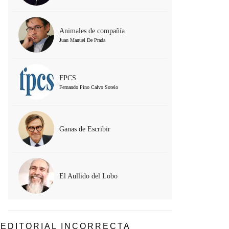
Animales de compañía
Juan Manuel De Prada
FPCS
Fernando Pino Calvo Sotelo
Ganas de Escribir
El Aullido del Lobo
EDITORIAL INCORRECTA