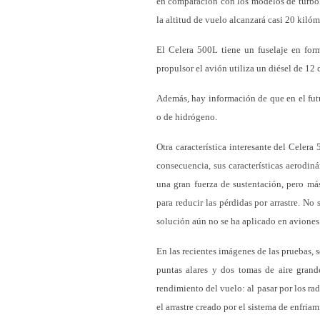
en comparación con los modelos de turbohé
la altitud de vuelo alcanzará casi 20 kiló
El Celera 500L tiene un fuselaje en for
propulsor el avión utiliza un diésel de 12
Además, hay información de que en el futur
o de hidrógeno.
Otra característica interesante del Celera
consecuencia, sus características aerodi
una gran fuerza de sustentación, pero má
para reducir las pérdidas por arrastre. No 
solución aún no se ha aplicado en avione
En las recientes imágenes de las pruebas, 
puntas alares y dos tomas de aire grand
rendimiento del vuelo: al pasar por los ra
el arrastre creado por el sistema de enfriam