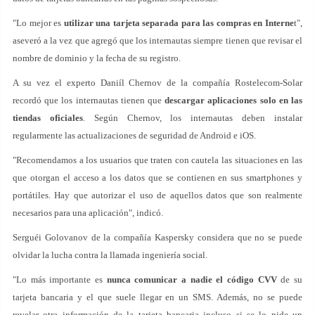
"Lo mejor es
utilizar una tarjeta separada para las compras en Interne
t",
aseveró a la vez que agregó que los internautas siempre tienen que revisar el
nombre de dominio y la fecha de su registro.
A su vez el experto Daniíl Chernov de la compañía Rostelecom-Solar
recordó que los internautas tienen que
descargar aplicaciones solo en las
tiendas oficiales
. Según Chernov, los internautas deben instalar
regularmente las actualizaciones de seguridad de Android e iOS.
"Recomendamos a los usuarios que traten con cautela las situaciones en las
que otorgan el acceso a los datos que se contienen en sus smartphones y
portátiles. Hay que autorizar el uso de aquellos datos que son realmente
necesarios para una aplicación", indicó.
Serguéi Golovanov de la compañía Kaspersky considera que no se puede
olvidar la lucha contra la llamada ingeniería social.
"Lo más importante es
nunca comunicar a nadie el código CVV
de su
tarjeta bancaria y el que suele llegar en un SMS. Además, no se puede
revelar otra información de la tarjeta bancaria incluso si se lo pide un