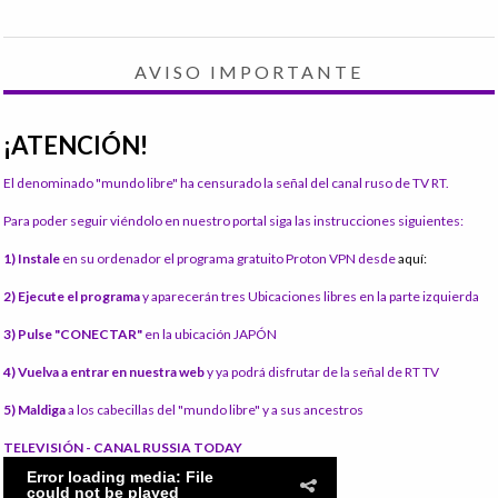
AVISO IMPORTANTE
¡ATENCIÓN!
El denominado "mundo libre" ha censurado la señal del canal ruso de TV RT.
Para poder seguir viéndolo en nuestro portal siga las instrucciones siguientes:
1) Instale
en su ordenador el programa gratuito Proton VPN desde
aquí:
2) Ejecute el programa
y aparecerán tres Ubicaciones libres en la parte izquierda
3) Pulse "CONECTAR"
en la ubicación JAPÓN
4) Vuelva a entrar en nuestra web
y ya podrá disfrutar de la señal de RT TV
5) Maldiga
a los cabecillas del "mundo libre" y a sus ancestros
TELEVISIÓN - CANAL RUSSIA TODAY