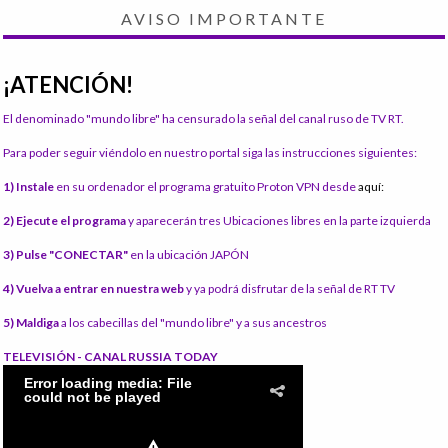
AVISO IMPORTANTE
¡ATENCIÓN!
El denominado "mundo libre" ha censurado la señal del canal ruso de TV RT.
Para poder seguir viéndolo en nuestro portal siga las instrucciones siguientes:
1) Instale
en su ordenador el programa gratuito Proton VPN desde
aquí:
2) Ejecute el programa
y aparecerán tres Ubicaciones libres en la parte izquierda
3) Pulse "CONECTAR"
en la ubicación JAPÓN
4) Vuelva a entrar en nuestra web
y ya podrá disfrutar de la señal de RT TV
5) Maldiga
a los cabecillas del "mundo libre" y a sus ancestros
TELEVISIÓN - CANAL RUSSIA TODAY