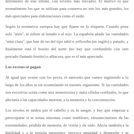
detrimento de este último, con niveles más elevados. El motivo es que
normalmente los que se utilizan para conserva no son los más grandes, los
más apreciados para elaboraciones como el sushi.
Según la normativa europea hay que fijarse en la etiqueta. Cuando pone
solo "atún", se refiere al listado o al rojo. La española añade las variedades
"atún claro", que han de ser del tipo rabil o yellowfin (en inglés) y patudo; y
finalmente está el bonito del norte (no hay que confundirlo con otro
pescado llamado bonito) o albacora, que es el más apreciado.
Los excesos se pagan
Al igual que ocurre con los peces, el mercurio que vamos ingiriendo a lo
largo de los años se irá acumulando en nuestro organismo. Si las cantidades
son excesivas actúa como una neurotoxina y mata células cerebrales, lo que
afectaría a las capacidades motoras, a la memoria y la concentración.
Los niveles se miden por el cabello y en la sangre, y hay que empezar a
preocuparse si se notan síntomas como temblores, entumecimiento de las
extremidades, pérdida de memoria, de visión y de oído. Afecta también a la
fertilidad y a la presión sanguínea, provoca ansiedad y depresión y se