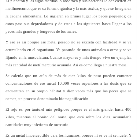
El plancton y las algas marinas lo absorben y sus bacterias lo convierten en
metilmercurio, que es su forma orgánica y la más tóxica, y que se integra en
la cadena alimentaria. Lo ingieren en primer lugar los peces pequeños; de
estos pasa sus depredadores y de estos a los siguientes hasta llegar a los
peces más grandes y longevos de los mares.
Y eso es así porque ese metal pesado no se excreta con facilidad y se va
acumulando en el organismo. Va pasando de unos animales a otros y se va
fijando en la musculatura. Cuanto mayor es y más tiempo vive un ejemplar,
más cantidad de metilmercurio acumula. Así es como llega a nuestra mesa.
Se calcula que un atún de más de cien kilos de peso pueden contener
concentraciones de ese metal 10.000 veces superiores a las dosis que se
encuentran en su propio hábitat y diez veces más que los peces que se
comen, un proceso denominado biomagnificación.
El rojo es, por tanto,el más peligroso porque es el más grande, hasta 400
kilos, mientras el bonito del norte, que está sobre los diez, acumularía
cantidades muy inferiores de mercurio.
Es un metal imperceptible para los humanos, porque ni se ve ni se huele. Y