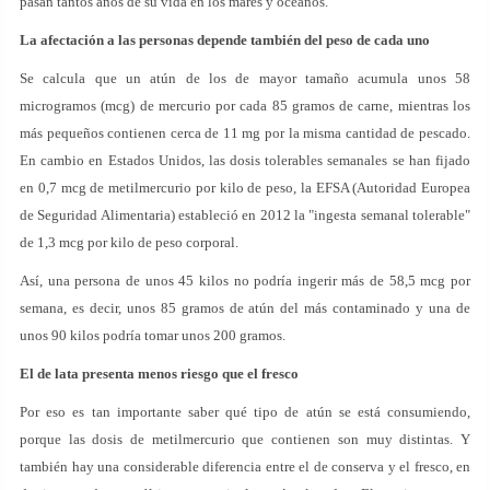
pasan tantos años de su vida en los mares y océanos.
La afectación a las personas depende también del peso de cada uno
Se calcula que un atún de los de mayor tamaño acumula unos 58
microgramos (mcg) de mercurio por cada 85 gramos de carne, mientras los
más pequeños contienen cerca de 11 mg por la misma cantidad de pescado.
En cambio en Estados Unidos, las dosis tolerables semanales se han fijado
en 0,7 mcg de metilmercurio por kilo de peso, la EFSA (Autoridad Europea
de Seguridad Alimentaria) estableció en 2012 la "ingesta semanal tolerable"
de 1,3 mcg por kilo de peso corporal.
Así, una persona de unos 45 kilos no podría ingerir más de 58,5 mcg por
semana, es decir, unos 85 gramos de atún del más contaminado y una de
unos 90 kilos podría tomar unos 200 gramos.
El de lata presenta menos riesgo que el fresco
Por eso es tan importante saber qué tipo de atún se está consumiendo,
porque las dosis de metilmercurio que contienen son muy distintas. Y
también hay una considerable diferencia entre el de conserva y el fresco, en