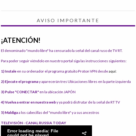
AVISO IMPORTANTE
¡ATENCIÓN!
El denominado "mundo libre" ha censurado la señal del canal ruso de TV RT.
Para poder seguir viéndolo en nuestro portal siga las instrucciones siguientes:
1) Instale
en su ordenador el programa gratuito Proton VPN desde
aquí:
2) Ejecute el programa
y aparecerán tres Ubicaciones libres en la parte izquierda
3) Pulse "CONECTAR"
en la ubicación JAPÓN
4) Vuelva a entrar en nuestra web
y ya podrá disfrutar de la señal de RT TV
5) Maldiga
a los cabecillas del "mundo libre" y a sus ancestros
TELEVISIÓN - CANAL RUSSIA TODAY