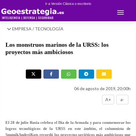
Ir a Versión Clásica o escritorio
Toggle 
EMPRESA / TECNOLOGÍA
Los monstruos marinos de la URSS: los
proyectos más ambiciosos
06 de agosto de 2019, 20:00h
A+
a-
El 28 de julio Rusia celebra el Día de la Armada y para conmemorar los
logros tecnológicos de la URSS en este ámbito, el columnista de
SputnikAndreiKots recordó los proyectos soviéticos más ambiciosos que