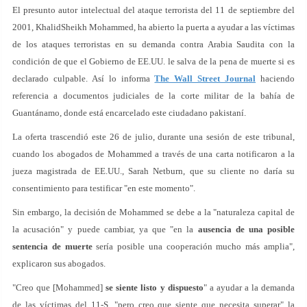
El presunto autor intelectual del ataque terrorista del 11 de septiembre del
2001, KhalidSheikh Mohammed, ha abierto la puerta a ayudar a las víctimas
de los ataques terroristas en su demanda contra Arabia Saudita con la
condición de que el Gobierno de EE.UU. le salva de la pena de muerte si es
declarado culpable. Así lo informa
The Wall Street Journal
haciendo
referencia a documentos judiciales de la corte militar de la bahía de
Guantánamo, donde está encarcelado este ciudadano pakistaní.
La oferta trascendió este 26 de julio, durante una sesión de este tribunal,
cuando los abogados de Mohammed a través de una carta notificaron a la
jueza magistrada de EE.UU., Sarah Netburn, que su cliente no daría su
consentimiento para testificar "en este momento".
Sin embargo, la decisión de Mohammed se debe a la "naturaleza capital de
la acusación" y puede cambiar, ya que "en la
ausencia de una posible
sentencia de muerte
sería posible una cooperación mucho más amplia",
explicaron sus abogados.
"Creo que [Mohammed]
se siente listo y dispuesto
" a ayudar a la demanda
de las víctimas del 11-S, "pero creo que siente que necesita superar" la