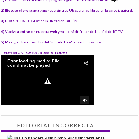
2) Ejecute el programa
y aparecerán tres Ubicaciones libres en la parte izquierda
3) Pulse "CONECTAR"
en la ubicación JAPÓN
4) Vuelva a entrar en nuestra web
y ya podrá disfrutar de la señal de RT TV
5) Maldiga
a los cabecillas del "mundo libre" y a sus ancestros
TELEVISIÓN - CANAL RUSSIA TODAY
EDITORIAL INCORRECTA