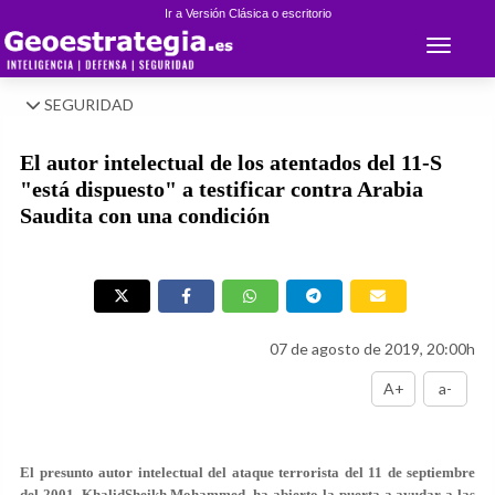
Ir a Versión Clásica o escritorio
Toggle 
SEGURIDAD
El autor intelectual de los atentados del 11-S
"está dispuesto" a testificar contra Arabia
Saudita con una condición
07 de agosto de 2019, 20:00h
A+
a-
El presunto autor intelectual del ataque terrorista del 11 de septiembre
del 2001, KhalidSheikh Mohammed, ha abierto la puerta a ayudar a las