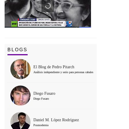
BLOGS
El Blog de Pedro Pitarch
Análisis independiente y serio para personas cabales
Diego Fusaro
Diego Fusaro
Daniel M. López Rodríguez
Posmodernia