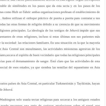
able de similitudes en los pasos que da esta secta y en los pasos de los
stas como Hizb ut-Tahrir: ambas organizaciones profesan el establecimiento de
 Ambos utilizan el enfoque práctico de puerta a puerta para contratar a sus
todas las otras formas de religión debido a su creencia de que su movimiento
eligiones principales. La ideología de los testigos de Jehová impide que sus
entantes de otras religiones, incluso si estas últimas son sus parientes más
 la sociedad: las relaciones familiares. En una situación en la que la mayoría
e Asia Central son musulmanes, las actividades misioneras agresivas de los
iares,socava el espíritu de buen vecindario que todas las religiones principales
vias para el derramamiento de sangre. Está claro que las actividades de esta
ocial de esos estados, ya que siembra las semillas del separatismo en Asia
varios países de Asia Central, en particular Turkmenistán y Tayikistán, hayan
 de Jehová.
ashington solo usaría sectas religiosas para socavar a los antiguos estados
puede encontrar una serie de curiosas revelaciones sobre el papel que