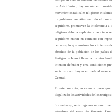
de Asia Central, hay un número consider
movimientos radicales religiosos e islami
un gobierno teocrático en todo el mundo.
seguidores, promueven la intolerancia a 
religioso debería suplantar a las cinco r
seguidores entren en contacto con repres
cercanos, lo que erosiona los cimientos de
absoluta de la población de los países d
Testigos de Jehová llevan a disputas famil
intentan defender y crea condiciones pre
secta no contribuyen en nada al avance s
Central.
En este contexto, no es una sorpresa que 
ilegalizado las actividades de los testigos
Sin embargo, sería ingenuo suponer que W
miembros del pacto de Varsovia. Uno 