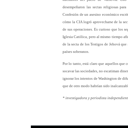
desempeñaron las sectas religiosas para
Confesión de un asesino económico escrito
cómo la CIA logró aprovecharse de la sec
de sus operaciones. Es curioso que los se
Iglesia Católica, pero al mismo tiempo af
de la secta de los Testigos de Jehová que
países soberanos.
Por lo tanto, está claro que aquellos que 
socavar las sociedades, no escatiman dine
ignorar los intentos de Washington de difu
que de otro modo habrían sido inalcanzabl
* investigadora y periodista independien