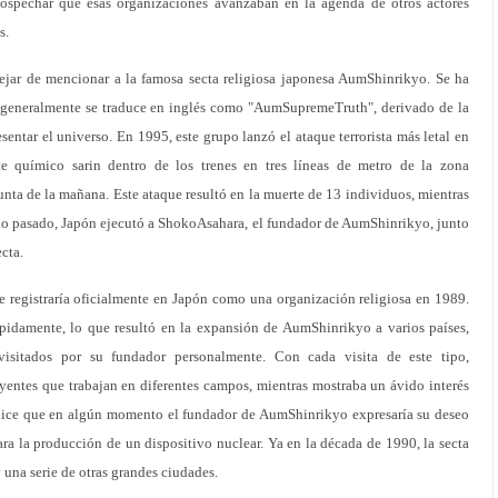
sospechar que esas organizaciones avanzaban en la agenda de otros actores
s.
ejar de mencionar a la famosa secta religiosa japonesa AumShinrikyo. Se ha
generalmente se traduce en inglés como "AumSupremeTruth", derivado de la
esentar el universo. En 1995, este grupo lanzó el ataque terrorista más letal en
nte químico sarin dentro de los trenes en tres líneas de metro de la zona
unta de la mañana. Este ataque resultó en la muerte de 13 individuos, mientras
año pasado, Japón ejecutó a ShokoAsahara, el fundador de AumShinrikyo, junto
cta.
 se registraría oficialmente en Japón como una organización religiosa en 1989.
ápidamente, lo que resultó en la expansión de AumShinrikyo a varios países,
visitados por su fundador personalmente. Con cada visita de este tipo,
yentes que trabajan en diferentes campos, mientras mostraba un ávido interés
 dice que en algún momento el fundador de AumShinrikyo expresaría su deseo
a la producción de un dispositivo nuclear. Ya en la década de 1990, la secta
 una serie de otras grandes ciudades.