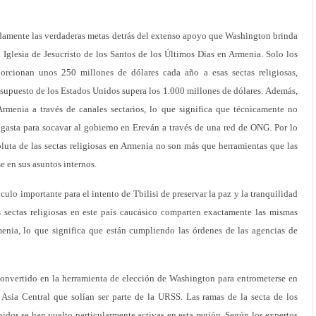
damente las verdaderas metas detrás del extenso apoyo que Washington brinda
 Iglesia de Jesucristo de los Santos de los Últimos Días en Armenia. Solo los
orcionan unos 250 millones de dólares cada año a esas sectas religiosas,
resupuesto de los Estados Unidos supera los 1.000 millones de dólares. Además,
rmenia a través de canales sectarios, lo que significa que técnicamente no
 gasta para socavar al gobierno en Ereván a través de una red de ONG. Por lo
oluta de las sectas religiosas en Armenia no son más que herramientas que las
se en sus asuntos internos.
culo importante para el intento de Tbilisi de preservar la paz y la tranquilidad
s sectas religiosas en este país caucásico comparten exactamente las mismas
menia, lo que significa que están cumpliendo las órdenes de las agencias de
 convertido en la herramienta de elección de Washington para entrometerse en
e Asia Central que solían ser parte de la URSS. Las ramas de la secta de los
idos se han vuelto particularmente activas en esta región. Según los expertos