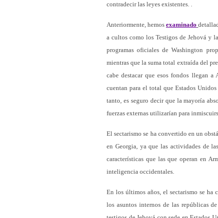
contradecir las leyes existentes. .
Anteriormente, hemos
examinado
detalla
a cultos como los Testigos de Jehová y la
programas oficiales de Washington prop
mientras que la suma total extraída del p
cabe destacar que esos fondos llegan a A
cuentan para el total que Estados Unidos
tanto, es seguro decir que la mayoría abs
fuerzas externas utilizarían para inmiscuir
El sectarismo se ha convertido en un obstá
en Georgia, ya que las actividades de la
características que las que operan en Ar
inteligencia occidentales.
En los últimos años, el sectarismo se ha
los asuntos internos de las repúblicas d
testigos de Jehová con sede en Estados Un