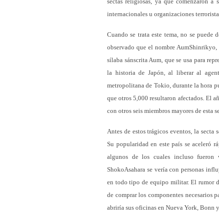
sectas religiosas, ya que comenzaron a 
internacionales u organizaciones terrorista
Cuando se trata este tema, no se puede d
observado que el nombre AumShinrikyo, 
sílaba sánscrita Aum, que se usa para repr
la historia de Japón, al liberar al age
metropolitana de Tokio, durante la hora p
que otros 5,000 resultaron afectados. El 
con otros seis miembros mayores de esta se
Antes de estos trágicos eventos, la secta
Su popularidad en este país se aceleró r
algunos de los cuales incluso fueron 
ShokoAsahara se vería con personas influ
en todo tipo de equipo militar. El rumor
de comprar los componentes necesarios par
abriría sus oficinas en Nueva York, Bonn y