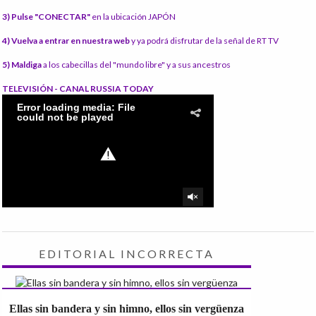
3) Pulse "CONECTAR"
en la ubicación JAPÓN
4) Vuelva a entrar en nuestra web
y ya podrá disfrutar de la señal de RT TV
5) Maldiga
a los cabecillas del "mundo libre" y a sus ancestros
TELEVISIÓN - CANAL RUSSIA TODAY
EDITORIAL INCORRECTA
Ellas sin bandera y sin himno, ellos sin vergüenza