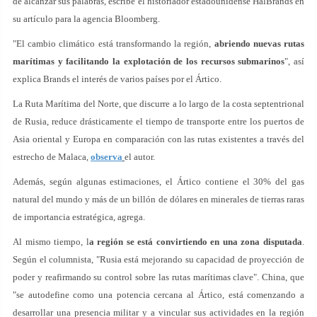
de alcanzar sus palabras, escribe el historiador estadounidense HalBrands en
su artículo para la agencia Bloomberg.
"El cambio climático está transformando la región,
abriendo nuevas rutas
marítimas y facilitando la explotación de los recursos submarinos
", así
explica Brands el interés de varios países por el Ártico.
La Ruta Marítima del Norte, que discurre a lo largo de la costa septentrional
de Rusia, reduce drásticamente el tiempo de transporte entre los puertos de
Asia oriental y Europa en comparación con las rutas existentes a través del
estrecho de Malaca,
observa
el autor.
Además, según algunas estimaciones, el Ártico contiene el 30% del gas
natural del mundo y más de un billón de dólares en minerales de tierras raras
de importancia estratégica, agrega.
Al mismo tiempo, l
a región se está convirtiendo en una zona disputada
.
Según el columnista, "Rusia está mejorando su capacidad de proyección de
poder y reafirmando su control sobre las rutas marítimas clave". China, que
"se autodefine como una potencia cercana al Ártico, está comenzando a
desarrollar una presencia militar y a vincular sus actividades en la región