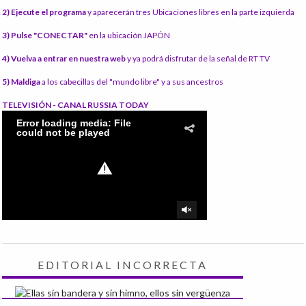
2) Ejecute el programa
y aparecerán tres Ubicaciones libres en la parte izquierda
3) Pulse "CONECTAR"
en la ubicación JAPÓN
4) Vuelva a entrar en nuestra web
y ya podrá disfrutar de la señal de RT TV
5) Maldiga
a los cabecillas del "mundo libre" y a sus ancestros
TELEVISIÓN - CANAL RUSSIA TODAY
EDITORIAL INCORRECTA