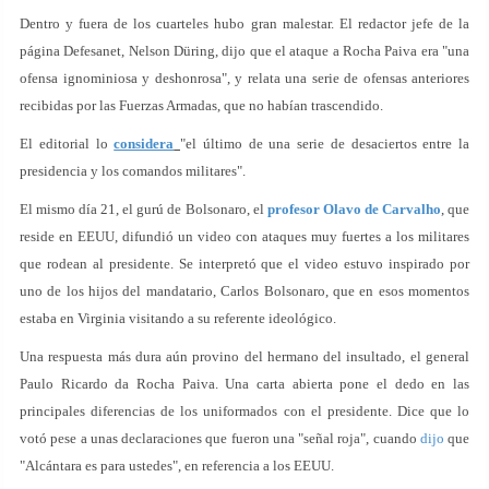
Dentro y fuera de los cuarteles hubo gran malestar. El redactor jefe de la
página Defesanet, Nelson Düring, dijo que el ataque a Rocha Paiva era "una
ofensa ignominiosa y deshonrosa", y relata una serie de ofensas anteriores
recibidas por las Fuerzas Armadas, que no habían trascendido.
El editorial lo
considera
"el último de una serie de desaciertos entre la
presidencia y los comandos militares".
El mismo día 21, el gurú de Bolsonaro, el
profesor Olavo de Carvalho
, que
reside en EEUU, difundió un video con ataques muy fuertes a los militares
que rodean al presidente. Se interpretó que el video estuvo inspirado por
uno de los hijos del mandatario, Carlos Bolsonaro, que en esos momentos
estaba en Virginia visitando a su referente ideológico.
Una respuesta más dura aún provino del hermano del insultado, el general
Paulo Ricardo da Rocha Paiva. Una carta abierta pone el dedo en las
principales diferencias de los uniformados con el presidente. Dice que lo
votó pese a unas declaraciones que fueron una "señal roja", cuando
dijo
que
"Alcántara es para ustedes", en referencia a los EEUU.