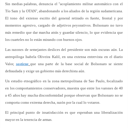
Sin medias palabras, denuncia el "acoplamiento militar automático con el
Tío Sam y la OTAN", abandonando a los aliados de la región sudamericana.
El tono del extenso escrito del general retirado es fuerte, frontal y por
momentos agresivo, cargado de adjetivos peyorativos. Bolsonaro no tuvo
más remedio que dar marcha atrás y guardar silencio, lo que evidencia que
los cuarteles no lo están mirando con buenos ojos.
Las razones de semejantes deslices del presidente son más oscuras aún. La
antropóloga Isabela Oliveira Kalil, en una extensa entrevista en el diario
Valor,
sostiene
que una parte de la base social de Bolsonaro se siente
defraudada y exige un gobierno más derechista aún.
Un estudio etnográfico en la zona metropolitana de Sao Paulo, focalizado
en los comportamientos conservadores, muestra que entre los varones de 40
a 45 años hay mucha disconformidad porque observan que Bolsonaro no se
comporta como extrema derecha, razón por la cual lo votaron.
El principal punto de insatisfacción es que esperaban una liberalización
mayor en la tenencia de armas.