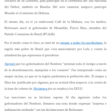
cercanos de su Gobierno, para participar en el ceremonia del Día Nacional
del Fútbol, también en Brasilia. Del acto castrense tampoco participó
Mourão ni el ministro de Defensa.
El mismo día, en el ya tradicional Café de la Mañana, con los medios,
Bolsonaro atacó al gobernador de Maranhão, Flavio Dino, miembro del
Partido Comunista de Brasil (PCdoB).
Por el modo como lo hizo, se trató de un
ataque a todos los nordestinos
,
la
región más pobre de Brasil que vota masivamente por Lula y contra la
ultraderecha que representa el presidente.
Agregó
que los gobernadores del Nordeste "intentan todo el tiempo a través
de la desinformación, manipular a los votantes". Fue interpretado como un
ataque racista, ya que en la región predomina la población afro. El ataque a
Dino fue justificado por algunos, por su actitud tibia respecto a la cesión de
la base de cohetes de
Alcántara
(en su estado) a los EEUU.
Las reacciones no se hicieron esperar. Al día siguiente todos los
gobernadores del Nordeste, firmaron una nota donde expresan "sorpresa e
indignación profunda" con las declaraciones de Bolsonaro.