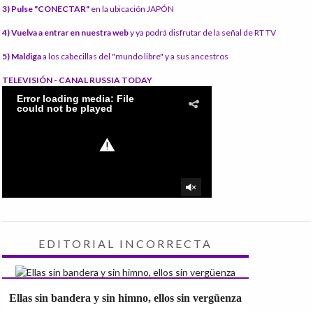
3) Pulse "CONECTAR"
en la ubicación JAPÓN
4) Vuelva a entrar en nuestra web
y ya podrá disfrutar de la señal de RT TV
5) Maldiga
a los cabecillas del "mundo libre" y a sus ancestros
TELEVISIÓN - CANAL RUSSIA TODAY
EDITORIAL INCORRECTA
Ellas sin bandera y sin himno, ellos sin vergüenza