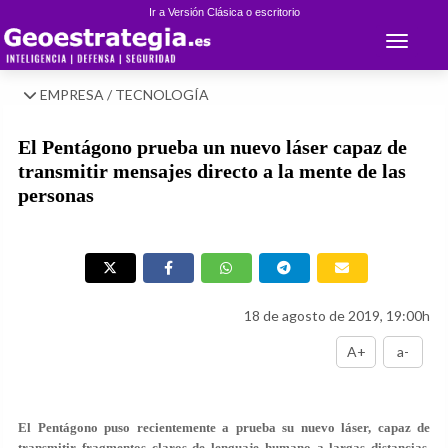
Ir a Versión Clásica o escritorio
Toggle 
EMPRESA / TECNOLOGÍA
El Pentágono prueba un nuevo láser capaz de
transmitir mensajes directo a la mente de las
personas
18 de agosto de 2019, 19:00h
A+
a-
El Pentágono puso recientemente a prueba su nuevo láser, capaz de
transmitir fragmentos claros de lenguaje humano a largas distancias,