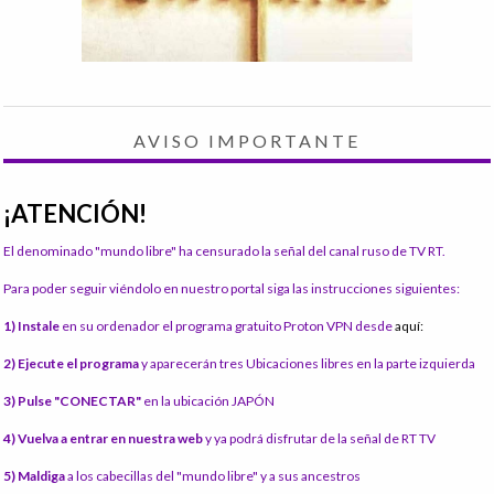
AVISO IMPORTANTE
¡ATENCIÓN!
El denominado "mundo libre" ha censurado la señal del canal ruso de TV RT.
Para poder seguir viéndolo en nuestro portal siga las instrucciones siguientes:
1) Instale
en su ordenador el programa gratuito Proton VPN desde
aquí:
2) Ejecute el programa
y aparecerán tres Ubicaciones libres en la parte izquierda
3) Pulse "CONECTAR"
en la ubicación JAPÓN
4) Vuelva a entrar en nuestra web
y ya podrá disfrutar de la señal de RT TV
5) Maldiga
a los cabecillas del "mundo libre" y a sus ancestros