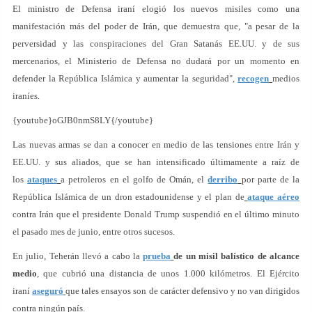
El ministro de Defensa iraní elogió los nuevos misiles como una
manifestación más del poder de Irán, que demuestra que, "a pesar de la
perversidad y las conspiraciones del Gran Satanás EE.UU. y de sus
mercenarios, el Ministerio de Defensa no dudará por un momento en
defender la República Islámica y aumentar la seguridad",
recogen
medios
iraníes.
{youtube}oGJB0nmS8LY{/youtube}
Las nuevas armas se dan a conocer en medio de las tensiones entre Irán y
EE.UU. y sus aliados, que se han intensificado últimamente a raíz de
los
ataques
a petroleros en el golfo de Omán, el
derribo
por parte de la
República Islámica de un dron estadounidense y el plan de
ataque aéreo
contra Irán que el presidente Donald Trump suspendió en el último minuto
el pasado mes de junio, entre otros sucesos.
En julio, Teherán llevó a cabo la
prueba
de un misil balístico de alcance
medio
, que cubrió una distancia de unos 1.000 kilómetros. El Ejército
iraní
aseguró
que tales ensayos son de carácter defensivo y no van dirigidos
contra ningún país.