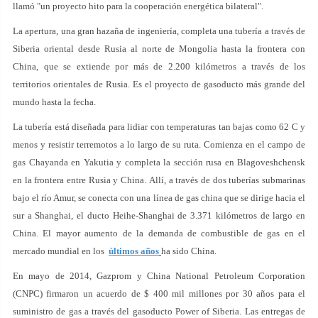
llamó "un proyecto hito para la cooperación energética bilateral".
La apertura, una gran hazaña de ingeniería, completa una tubería a través de
Siberia oriental desde Rusia al norte de Mongolia hasta la frontera con
China, que se extiende por más de 2.200 kilómetros a través de los
territorios orientales de Rusia. Es el proyecto de gasoducto más grande del
mundo hasta la fecha.
La tubería está diseñada para lidiar con temperaturas tan bajas como 62 C y
menos y resistir terremotos a lo largo de su ruta. Comienza en el campo de
gas Chayanda en Yakutia y completa la sección rusa en Blagoveshchensk
en la frontera entre Rusia y China. Allí, a través de dos tuberías submarinas
bajo el río Amur, se conecta con una línea de gas china que se dirige hacia el
sur a Shanghai, el ducto Heihe-Shanghai de 3.371 kilómetros de largo en
China. El mayor aumento de la demanda de combustible de gas en el
mercado mundial en los
últimos años
ha sido China.
En mayo de 2014, Gazprom y China National Petroleum Corporation
(CNPC) firmaron un acuerdo de $ 400 mil millones por 30 años para el
suministro de gas a través del gasoducto Power of Siberia. Las entregas de