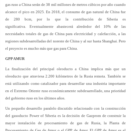
gas ruso a China serán de 38 mil millones de metros cúbicos por año cuando
alcance el pico en 2025. En 2018, el consumo de gas natural de China fue
de 280 bcm, por lo que la contribución de Siberia es
significativa. Eventualmente abastecerá alrededor del 10% de las
necesidades totales de gas de China para electricidad y calefacción, a las
regiones subdesarrolladas del noreste de China y al sur hasta Shanghai. Pero
el proyecto es mucho más que gas para China.
GPP AMUR
La finalización del principal oleoducto a China implica más que un
oleoducto que atraviesa 2.200 kilómetros de la Rusia remota. También se
está utilizando como catalizador para desarrollar una industria importante
en el Extremo Oriente ruso económicamente subdesarrollado, una prioridad
del gobierno ruso en los últimos años.
Un pequeño desarrollo paralelo discutido relacionado con la construcción
del gasoducto Power of Siberia es la decisión de Gazprom de construir la
mayor instalación de procesamiento de gas de Rusia, la Planta de
Procesamiento de Gas de Amur o el GPP de Amur. El GPP de Amur es el