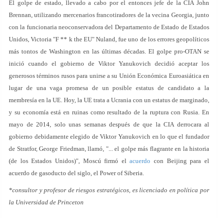
El golpe de estado, llevado a cabo por el entonces jefe de la CIA John
Brennan, utilizando mercenarios francotiradores de la vecina Georgia, junto
con la funcionaria neoconservadora del Departamento de Estado de Estados
Unidos, Victoria "F ** k the EU" Nuland, fue uno de los errores geopolíticos
más tontos de Washington en las últimas décadas. El golpe pro-OTAN se
inició cuando el gobierno de Viktor Yanukovich decidió aceptar los
generosos términos rusos para unirse a su Unión Económica Euroasiática en
lugar de una vaga promesa de un posible estatus de candidato a la
membresía en la UE. Hoy, la UE trata a Ucrania con un estatus de marginado,
y su economía está en ruinas como resultado de la ruptura con Rusia. En
mayo de 2014, solo unas semanas después de que la CIA derrocara al
gobierno debidamente elegido de Viktor Yanukovich en lo que el fundador
de Stratfor, George Friedman, llamó, "... el golpe más flagrante en la historia
(de los Estados Unidos)", Moscú firmó el
acuerdo
con Beijing para el
acuerdo de gasoducto del siglo, el Power of Siberia.
*consultor y profesor de riesgos estratégicos, es licenciado en política por
la Universidad de Princeton