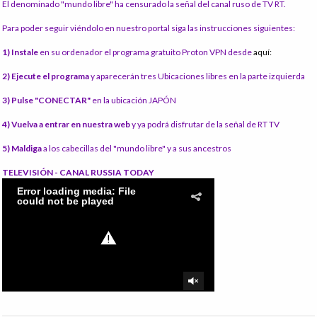
El denominado "mundo libre" ha censurado la señal del canal ruso de TV RT.
Para poder seguir viéndolo en nuestro portal siga las instrucciones siguientes:
1) Instale
en su ordenador el programa gratuito Proton VPN desde
aquí:
2) Ejecute el programa
y aparecerán tres Ubicaciones libres en la parte izquierda
3) Pulse "CONECTAR"
en la ubicación JAPÓN
4) Vuelva a entrar en nuestra web
y ya podrá disfrutar de la señal de RT TV
5) Maldiga
a los cabecillas del "mundo libre" y a sus ancestros
TELEVISIÓN - CANAL RUSSIA TODAY