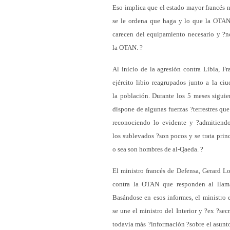
Eso implica que el estado mayor francés n
se le ordena que haga y lo que la OTAN 
carecen del equipamiento necesario y ?
la OTAN. ?
Al inicio de la agresión contra Libia, F
ejército libio reagrupados junto a la ci
la población. Durante los 5 meses siguie
dispone de algunas fuerzas ?terrestres qu
reconociendo lo evidente y ?admitiendo 
los sublevados ?son pocos y se trata pri
o sea son hombres de al-Qaeda. ?
El ministro francés de Defensa, Gerard L
contra la OTAN que responden al llam
Basándose en esos informes, el ministro e
se une el ministro del Interior y ?ex ?se
todavía más ?información ?sobre el asunto.