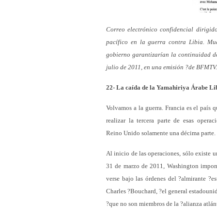
Correo electrónico confidencial dirigid
pacífico en la guerra contra Libia. Mu
gobierno garantizarían la continuidad d
julio de 2011, en una emisión ?de BFMTV
22- La caída de la Yamahiriya Árabe Li
Volvamos a la guerra. Francia es el país 
realizar la tercera parte de esas opera
Reino Unido solamente una décima parte.
Al inicio de las operaciones, sólo existe u
31 de marzo de 2011, Washington impone
verse bajo las órdenes del ?almirante ?e
Charles ?Bouchard, ?el general estadounide
?que no son miembros de la ?alianza atlánt