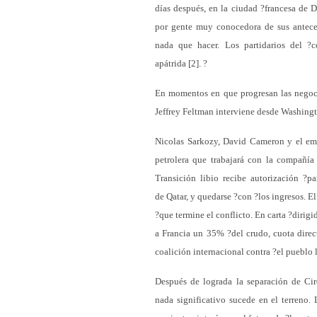
días después, en la ciudad ?francesa de 
por gente muy conocedora de sus antece
nada que hacer. Los partidarios del ?
apátrida [2]. ?
En momentos en que progresan las negocia
Jeffrey Feltman interviene desde Washingto
Nicolas Sarkozy, David Cameron y el em
petrolera que trabajará con la compañía
Transición libio recibe autorización ?pa
de Qatar, y quedarse ?con ?los ingresos. E
?que termine el conflicto. En carta ?dirig
a Francia un 35% ?del crudo, cuota direc
coalición internacional contra ?el pueblo 
Después de lograda la separación de Cire
nada significativo sucede en el terreno