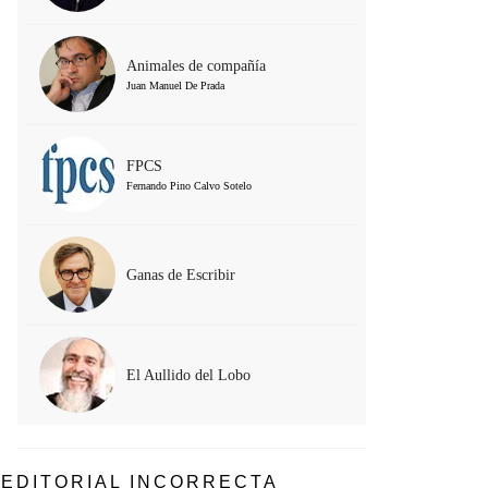
Animales de compañía
Juan Manuel De Prada
FPCS
Fernando Pino Calvo Sotelo
Ganas de Escribir
El Aullido del Lobo
EDITORIAL INCORRECTA