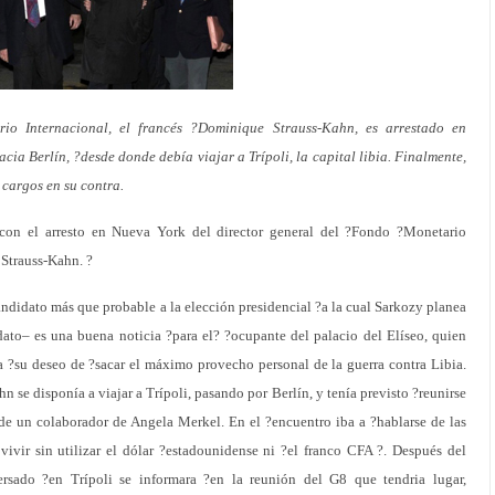
io Internacional, el francés ?Dominique Strauss-Kahn, es arrestado en
cia Berlín, ?desde donde debía viajar a Trípoli, la capital libia. Finalmente,
 cargos en su contra.
con el arresto en Nueva York del director general del ?Fondo ?Monetario
 Strauss-Kahn. ?
candidato más que probable a la elección presidencial ?a la cual Sarkozy planea
to– es una buena noticia ?para el? ?ocupante del palacio del Elíseo, quien
a ?su deseo de ?sacar el máximo provecho personal de la guerra contra Libia.
n se disponía a viajar a Trípoli, pasando por Berlín, y tenía previsto ?reunirse
 un colaborador de Angela Merkel. En el ?encuentro iba a ?hablarse de las
ivir sin utilizar el dólar ?estadounidense ni ?el franco CFA ?. Después del
ersado ?en Trípoli se informara ?en la reunión del G8 que tendria lugar,