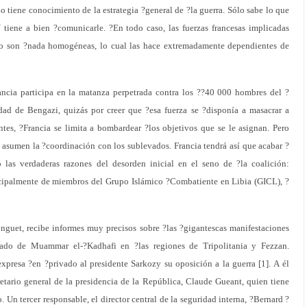
o tiene conocimiento de la estrategia ?general de ?la guerra. Sólo sabe lo que
tiene a bien ?comunicarle. ?En todo caso, las fuerzas francesas implicadas
no son ?nada homogéneas, lo cual las hace extremadamente dependientes de
rancia participa en la matanza perpetrada contra los ??40 000 hombres del ?
udad de Bengazi, quizás por creer que ?esa fuerza se ?disponía a masacrar a
ntes, ?Francia se limita a bombardear ?los objetivos que se le asignan. Pero
e asumen la ?coordinación con los sublevados. Francia tendrá así que acabar ?
las verdaderas razones del desorden inicial en el seno de ?la coalición:
ncipalmente de miembros del Grupo Islámico ?Combatiente en Libia (GICL), ?
onguet, recibe informes muy precisos sobre ?las ?gigantescas manifestaciones
ado de Muammar el-?Kadhafi en ?las regiones de Tripolitania y Fezzan.
xpresa ?en ?privado al presidente Sarkozy su oposición a la guerra [1]. A él
cretario general de la presidencia de la República, Claude Gueant, quien tiene
 Un tercer responsable, el director central de la seguridad interna, ?Bernard ?