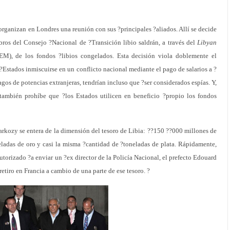
organizan en Londres una reunión con sus ?principales ?aliados. Allí se decide
bros del Consejo ?Nacional de ?Transición libio saldrán, a través del
Libyan
M), de los fondos ?libios congelados. Esta decisión viola doblemente el
?Estados inmiscuirse en un conflicto nacional mediante el pago de salarios a ?
pagos de potencias extranjeras, tendrían incluso que ?ser considerados espías. Y,
 también prohíbe que ?los Estados utilicen en beneficio ?propio los fondos
rkozy se entera de la dimensión del tesoro de Libia: ??150 ??000 millones de
eladas de oro y casi la misma ?cantidad de ?toneladas de plata. Rápidamente,
autorizado ?a enviar un ?ex director de la Policía Nacional, el prefecto Edouard
etiro en Francia a cambio de una parte de ese tesoro. ?