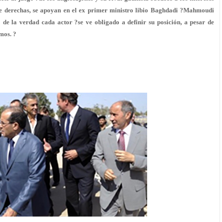
e derechas, se apoyan en el ex primer ministro libio Baghdadi ?Mahmoudi
 de la verdad cada actor ?se ve obligado a definir su posición, a pesar de
mos. ?