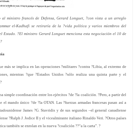
o al ministro francés de Defensa, Gerard Longuet, ?con vista a un arreglo
ammar el-Kadhafi se retiraría de la ?vida política y varios miembros del
el Estado. ?El ministro Gerard Longuet menciona esta negociación el 10 de
.?
bia
que más se implica en las operaciones ?militares ?contra ?Libia, al extremo de
ciones, mientras ?que ?Estados Unidos ?sólo realiza una quinta parte y el
 ?
na simple coordinación entre los ejércitos ?de ?la coalición. ?Pero, a partir del
 el mando único ?de ?la OTAN. Las ?fuerzas armadas francesas pasan así a
stadounidense James ?G. Stavridis y de sus segundos –el general canadiense
nse ?Ralph J. Jodice II y el vicealmirante italiano Rinaldo Veri. ?Otros países
ica también se enrolan en la nueva ?coalición ??“a la carta”. ?