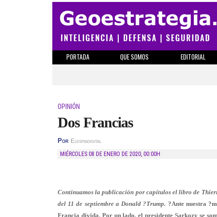
PORTADA
QUE SOMOS
EDITORIAL
OPINIÓN
Dos Francias
Por
Elespiadigital
MIÉRCOLES 08 DE ENERO DE 2020
,
00:00H
Continuamos la publicación por capítulos el libro de Thier
del 11 de septiembre a Donald ?Trump.
?Ante nuestra ?mi
Francia divida. Por un lado, el presidente Sarkozy se some