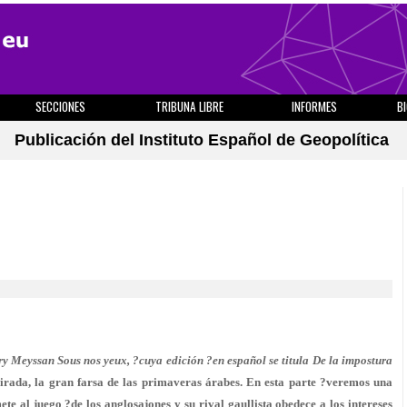
SECCIONES
TRIBUNA LIBRE
INFORMES
B
Publicación del Instituto Español de Geopolítica
ry Meyssan Sous nos yeux, ?cuya edición ?en español se titula De la impostura
rada, la gran farsa de las primaveras árabes. En esta parte ?veremos una
te al juego ?de los anglosajones y su rival gaullista obedece a los intereses