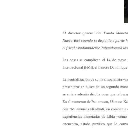
El director general del Fondo Monetar
Nueva York cuando se disponía a partir ha
el fiscal estadounidense ?abandonará los
Las cosas se complican el 14 de mayo 
Internacional (FMI), el francés Dominique
La neutralización de su rival socialista –
presentarse en busca de un segundo manda
se entera además de otra cosa que refuerz
En el momento de ?su arresto, ?Strauss-Kah
con ?Muammar el-Kadhafi, en compañía de
experiencias monetarias de Libia –cómo v
encuentro, estaba previsto que lo conv