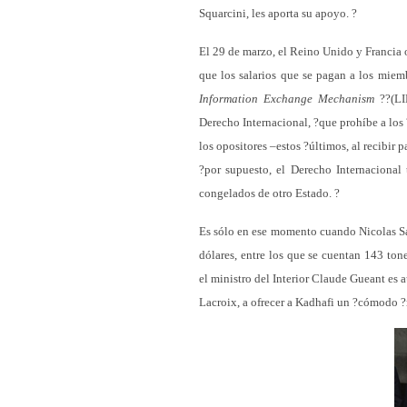
Squarcini, les aporta su apoyo. ?
El 29 de marzo, el Reino Unido y Francia 
que los salarios que se pagan a los miem
Information Exchange Mechanism
??(LIE
Derecho Internacional, ?que prohíbe a los 
los opositores –estos ?últimos, al recibir 
?por supuesto, el Derecho Internacional
congelados de otro Estado. ?
Es sólo en ese momento cuando Nicolas Sa
dólares, entre los que se cuentan 143 ton
el ministro del Interior Claude Gueant es 
Lacroix, a ofrecer a Kadhafi un ?cómodo ?r