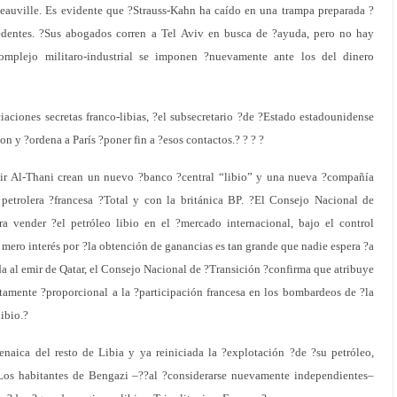
Deauville. Es evidente que ?Strauss-Kahn ha caído en una trampa preparada ?
dentes. ?Sus abogados corren a Tel Aviv en busca de ?ayuda, pero no hay
complejo militaro-industrial se imponen ?nuevamente ante los del dinero
ciones secretas franco-libias, ?el subsecretario ?de ?Estado estadounidense
n y ?ordena a París ?poner fin a ?esos contactos.? ? ? ?
ir Al-Thani crean un nuevo ?banco ?central “libio” y una nueva ?compañía
 petrolera ?francesa ?Total y con la británica BP. ?El Consejo Nacional de
ra vender ?el petróleo libio en el ?mercado internacional, bajo el control
l mero interés por ?la obtención de ganancias es tan grande que nadie espera ?a
ida al emir de Qatar, el Consejo Nacional de ?Transición ?confirma que atribuye
tamente ?proporcional a la ?participación francesa en los bombardeos de ?la
libio.?
naica del resto de Libia y ya reiniciada la ?explotación ?de ?su petróleo,
. Los habitantes de Bengazi –??al ?considerarse nuevamente independientes–