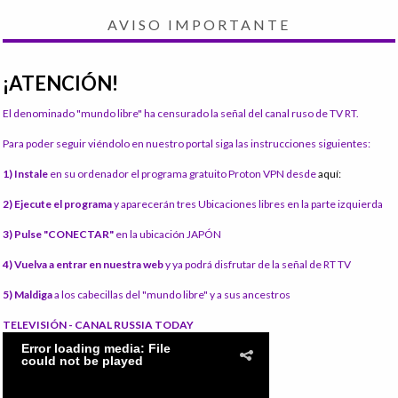
AVISO IMPORTANTE
¡ATENCIÓN!
El denominado "mundo libre" ha censurado la señal del canal ruso de TV RT.
Para poder seguir viéndolo en nuestro portal siga las instrucciones siguientes:
1) Instale
en su ordenador el programa gratuito Proton VPN desde
aquí:
2) Ejecute el programa
y aparecerán tres Ubicaciones libres en la parte izquierda
3) Pulse "CONECTAR"
en la ubicación JAPÓN
4) Vuelva a entrar en nuestra web
y ya podrá disfrutar de la señal de RT TV
5) Maldiga
a los cabecillas del "mundo libre" y a sus ancestros
TELEVISIÓN - CANAL RUSSIA TODAY