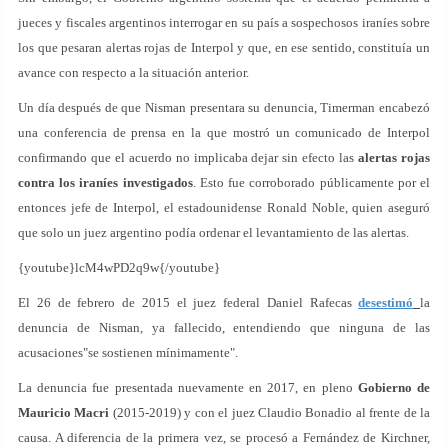
jueces y fiscales argentinos interrogar en su país a sospechosos iraníes sobre
los que pesaran alertas rojas de Interpol y que, en ese sentido, constituía un
avance con respecto a la situación anterior.
Un día después de que Nisman presentara su denuncia, Timerman encabezó
una conferencia de prensa en la que mostró un comunicado de Interpol
confirmando que el acuerdo no implicaba dejar sin efecto las
alertas rojas
contra los iraníes investigados
. Esto fue corroborado públicamente por el
entonces jefe de Interpol, el estadounidense Ronald Noble, quien aseguró
que solo un juez argentino podía ordenar el levantamiento de las alertas.
{youtube}lcM4wPD2q9w{/youtube}
El 26 de febrero de 2015 el juez federal Daniel Rafecas
desestimó
la
denuncia de Nisman, ya fallecido, entendiendo que ninguna de las
acusaciones"se sostienen mínimamente".
La denuncia fue presentada nuevamente en 2017, en pleno
Gobierno de
Mauricio Macri
(2015-2019) y con el juez Claudio Bonadio al frente de la
causa. A diferencia de la primera vez, se procesó a Fernández de Kirchner,