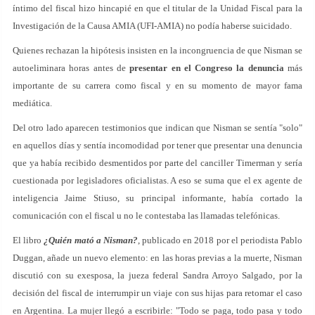
íntimo del fiscal hizo hincapié en que el titular de la Unidad Fiscal para la
Investigación de la Causa AMIA (UFI-AMIA) no podía haberse suicidado.
Quienes rechazan la hipótesis insisten en la incongruencia de que Nisman se
autoeliminara horas antes de
presentar en el Congreso la denuncia
más
importante de su carrera como fiscal y en su momento de mayor fama
mediática.
Del otro lado aparecen testimonios que indican que Nisman se sentía "solo"
en aquellos días y sentía incomodidad por tener que presentar una denuncia
que ya había recibido desmentidos por parte del canciller Timerman y sería
cuestionada por legisladores oficialistas. A eso se suma que el ex agente de
inteligencia Jaime Stiuso, su principal informante, había cortado la
comunicación con el fiscal u no le contestaba las llamadas telefónicas.
El libro
¿Quién mató a Nisman?
, publicado en 2018 por el periodista Pablo
Duggan, añade un nuevo elemento: en las horas previas a la muerte, Nisman
discutió con su exesposa, la jueza federal Sandra Arroyo Salgado, por la
decisión del fiscal de interrumpir un viaje con sus hijas para retomar el caso
en Argentina. La mujer llegó a escribirle: "Todo se paga, todo pasa y todo