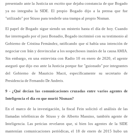
presentado ante la Justicia un escrito que dejaba constancia de que Bogado
ya no integraba la SIDE. El propio Bogado dijo a la prensa que fue
"utilizado" por Stiuso para tenderle una trampa al propio Nisman.
El papel de Bogado sigue siendo un misterio hasta el día de hoy. Cuando
fue interrogado por el juez Bonadio, Bogado incriminó con su testimonio al
Gobierno de Cristina Fernández, ratificando que sí había una intención de
negociar con Irán y desvincular a los sospechosos iraníes de la causa AMIA.
Sin embargo, en una entrevista con Radio 10 en enero de 2020, el agente
aseguró que dijo eso ante la Justicia porque fue "guionado" por integrantes
del Gobierno de Mauricio Macri, específicamente su secretario de
Presidencia de Fernando De Andreis.
9 - ¿Qué decían las comunicaciones cruzadas entre varios agentes de
Inteligencia el día en que murió Nisman?
En el marco de la investigación, la fiscal Fein solicitó el análisis de las
llamadas telefónicas de Stiuso y de Alberto Massino, también agente de
Inteligencia. Las pericias revelaron que, si bien los agentes de la SIDE
mantenían comunicaciones periódicas, el 18 de enero de 2015 hubo un