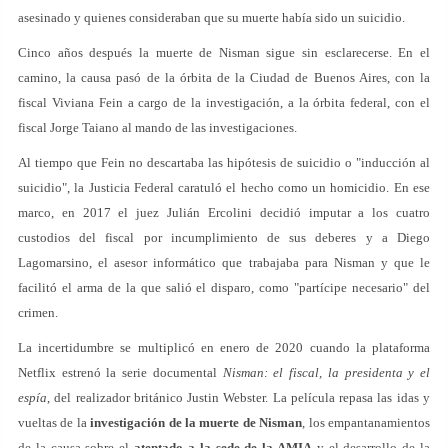
asesinado y quienes consideraban que su muerte había sido un suicidio.
Cinco años después la muerte de Nisman sigue sin esclarecerse. En el
camino, la causa pasó de la órbita de la Ciudad de Buenos Aires, con la
fiscal Viviana Fein a cargo de la investigación, a la órbita federal, con el
fiscal Jorge Taiano al mando de las investigaciones.
Al tiempo que Fein no descartaba las hipótesis de suicidio o "inducción al
suicidio", la Justicia Federal caratuló el hecho como un homicidio. En ese
marco, en 2017 el juez Julián Ercolini decidió imputar a los cuatro
custodios del fiscal por incumplimiento de sus deberes y a Diego
Lagomarsino, el asesor informático que trabajaba para Nisman y que le
facilitó el arma de la que salió el disparo, como "partícipe necesario" del
crimen.
La incertidumbre se multiplicó en enero de 2020 cuando la plataforma
Netflix estrenó la serie documental
Nisman: el fiscal, la presidenta y el
espía
, del realizador británico Justin Webster. La película repasa las idas y
vueltas de la
investigación de la muerte de Nisman
, los empantanamientos
de la causa sobre el
atentado a la sede de la AMIA
y el desarrollo de la