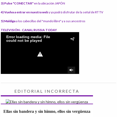
3) Pulse "CONECTAR"
en la ubicación JAPÓN
4) Vuelva a entrar en nuestra web
y ya podrá disfrutar de la señal de RT TV
5) Maldiga
a los cabecillas del "mundo libre" y a sus ancestros
TELEVISIÓN - CANAL RUSSIA TODAY
EDITORIAL INCORRECTA
Ellas sin bandera y sin himno, ellos sin vergüenza