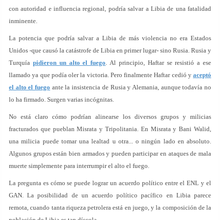
con autoridad e influencia regional, podría salvar a Libia de una fatalidad
inminente.
La potencia que podría salvar a Libia de más violencia no era Estados
Unidos -que causó la catástrofe de Libia en primer lugar- sino Rusia. Rusia y
Turquía
pidieron un alto el fuego
. Al principio, Haftar se resistió a ese
llamado ya que podía oler la victoria. Pero finalmente Haftar cedió y
aceptó
el alto el fuego
ante la insistencia de Rusia y Alemania, aunque todavía no
lo ha firmado. Surgen varias incógnitas.
No está claro cómo podrían alinearse los diversos grupos y milicias
fracturados que pueblan Misrata y Tripolitania. En Misrata y Bani Walid,
una milicia puede tomar una lealtad u otra... o ningún lado en absoluto.
Algunos grupos están bien armados y pueden participar en ataques de mala
muerte simplemente para interrumpir el alto el fuego.
La pregunta es cómo se puede lograr un acuerdo político entre el ENL y el
GAN. La posibilidad de un acuerdo político pacífico en Libia parece
remota, cuando tanta riqueza petrolera está en juego, y la composición de la
población de Libia es tan díscola.