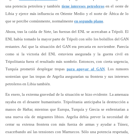
una potencia petrolera y también
tiene intereses petroleros
en el oeste de
Libia y ejerce más influencia en Oriente Medio y el norte de África de lo
que se percibe comúnmente, normalmente
en segundo plano
.
Ahora, tras la caída de Sirte, las fuerzas del ENL se acercaban a Trípoli. El
ENL había tomado la mayor parte de Trípoli con sólo los bolsillos del GAN
restantes. Así que la situación del GAN era precaria en noviembre. Parecía
como si la victoria del ENL estuviera asegurada y la guerra civil en
Tripolitania fuera el resultado más sombrío. Entonces, con cierta urgencia,
Turquía prometió desplegar tropas
para apoyar al GAN
. Los rumores
sostenían que las tropas de Argelia asegurarían su frontera y sus intereses
petroleros en Libia también.
En enero, la extrema gravedad de la situación se hizo evidente. La amenaza
rayaba en el desastre humanitario. Tripolitania anticipaba la destrucción a
manos de Haftar, mientras que Europa, Turquía y Grecia se enfrentarían a
una nueva ola de migrantes libios. Argelia debía prever la necesidad de
cerrar su extensa frontera con más fuerza de armas y ayudar a Túnez,
exacerbando así las tensiones con Marruecos. Sólo una potencia respetada,