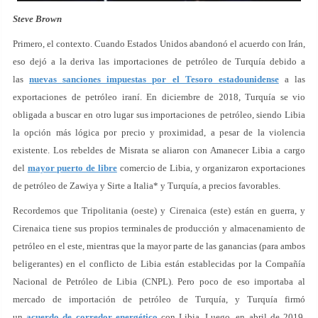
Steve Brown
Primero, el contexto. Cuando Estados Unidos abandonó el acuerdo con Irán,
eso dejó a la deriva las importaciones de petróleo de Turquía debido a
las
nuevas sanciones impuestas por el Tesoro estadounidense
a las
exportaciones de petróleo iraní. En diciembre de 2018, Turquía se vio
obligada a buscar en otro lugar sus importaciones de petróleo, siendo Libia
la opción más lógica por precio y proximidad, a pesar de la violencia
existente. Los rebeldes de Misrata se aliaron con Amanecer Libia a cargo
del
mayor puerto de libre
comercio de Libia, y organizaron exportaciones
de petróleo de Zawiya y Sirte a Italia* y Turquía, a precios favorables.
Recordemos que Tripolitania (oeste) y Cirenaica (este) están en guerra, y
Cirenaica tiene sus propios terminales de producción y almacenamiento de
petróleo en el este, mientras que la mayor parte de las ganancias (para ambos
beligerantes) en el conflicto de Libia están establecidas por la Compañía
Nacional de Petróleo de Libia (CNPL). Pero poco de eso importaba al
mercado de importación de petróleo de Turquía, y Turquía firmó
un
acuerdo de corredor energético
con Libia. Luego, en abril de 2019,