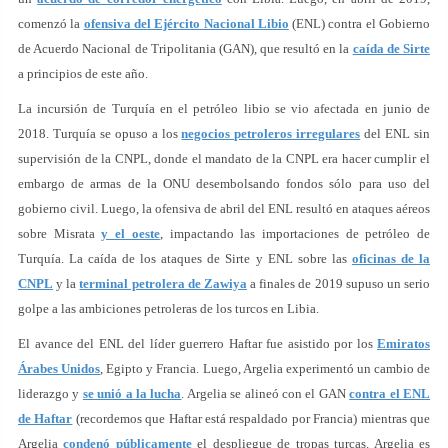
comenzó la
ofensiva del Ejército Nacional Libio
(ENL) contra el Gobierno
de Acuerdo Nacional de Tripolitania (GAN), que resultó en la
caída de Sirte
a principios de este año.
La incursión de Turquía en el petróleo libio se vio afectada en junio de
2018. Turquía se opuso a los
negocios petroleros irregulares
del ENL sin
supervisión de la CNPL, donde el mandato de la CNPL era hacer cumplir el
embargo de armas de la ONU desembolsando fondos sólo para uso del
gobierno civil. Luego, la ofensiva de abril del ENL resultó en ataques aéreos
sobre Misrata
y el oeste
, impactando las importaciones de petróleo de
Turquía. La caída de los ataques de Sirte y ENL sobre las
oficinas de la
CNPL
y la
terminal petrolera de Zawiya
a finales de 2019 supuso un serio
golpe a las ambiciones petroleras de los turcos en Libia.
El avance del ENL del líder guerrero Haftar fue asistido por los
Emiratos
Árabes Unidos
, Egipto y Francia. Luego, Argelia experimentó un cambio de
liderazgo y
se unió a la lucha
. Argelia se alineó con el GAN
contra el ENL
de Haftar
(recordemos que Haftar está respaldado por Francia) mientras que
Argelia
condenó públicamente
el despliegue de tropas turcas. Argelia es