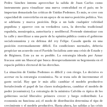
Pedro Sánchez intenta aprovechar la salida de Juan Carlos como
instrumento para visualizar una nueva centralidad en el país; no le
importan demasiado las críticas de Unidas Podemos. Es más, se cree con
capacidad de convertirlas en un apoyo de su nueva posición política. Vox
se adelanta y marca posición. Deja a un lado cualquier veleidad
populista y aparece con su verdadera cara, la derecha tradicional
española, monárquica, autoritaria y neoliberal. Pretende sintonizar con
la calle y movilizar a una parte de la opinión pública contra el gobierno
socialcomunista y en defensa del rey Felipe. Casado queda en una
posición extremadamente difícil. En condiciones normales, debería
propiciar un acuerdo con el Partido Socialista ante una crisis de Estado y
de Régimen. Esto ya no es posible. La estrategia ideada por Aznar
fracasa ante un Abascal que busca desesperadamente su hegemonía en el
espacio político electoral de las derechas.
La situación de Unidas Podemos es difícil y con riesgo. Lo decisivo es
acertar en la estrategia económica. No se trata solo de incrementar el
gasto social. Hay que ir más allá: cambiar el modelo productivo
fortaleciendo el papel de las clases trabajadoras, cambiar el modelo de
poder (económico). La estrategia de la ministra Calviño es típica de los
gobiernos social liberales: primero crecer y luego redistribuir. La
economía no funciona así; el modo de distribución determina el tipo de
crecimiento y el modelo productivo. Hasta ahora, las salidas a las crisis