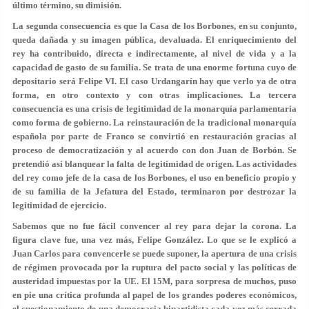
último término, su dimisión.
La segunda consecuencia es que la Casa de los Borbones, en su conjunto,
queda dañada y su imagen pública, devaluada. El enriquecimiento del
rey ha contribuido, directa e indirectamente, al nivel de vida y a la
capacidad de gasto de su familia. Se trata de una enorme fortuna cuyo de
depositario será Felipe VI. El caso Urdangarín hay que verlo ya de otra
forma, en otro contexto y con otras implicaciones. La tercera
consecuencia es una crisis de legitimidad de la monarquía parlamentaria
como forma de gobierno. La reinstauración de la tradicional monarquía
española por parte de Franco se convirtió en restauración gracias al
proceso de democratización y al acuerdo con don Juan de Borbón. Se
pretendió así blanquear la falta de legitimidad de origen. Las actividades
del rey como jefe de la casa de los Borbones, el uso en beneficio propio y
de su familia de la Jefatura del Estado, terminaron por destrozar la
legitimidad de ejercicio.
Sabemos que no fue fácil convencer al rey para dejar la corona. La
figura clave fue, una vez más, Felipe González. Lo que se le explicó a
Juan Carlos para convencerle se puede suponer, la apertura de una crisis
de régimen provocada por la ruptura del pacto social y las políticas de
austeridad impuestas por la UE. El 15M, para sorpresa de muchos, puso
en pie una crítica profunda al papel de los grandes poderes económicos,
el cuestionamiento de una democracia bipartidista cada vez más cerrada