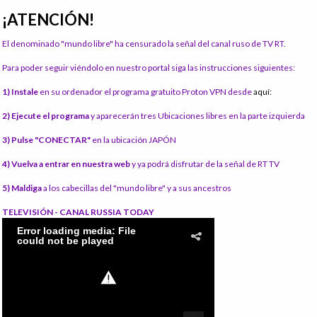
¡ATENCIÓN!
El denominado "mundo libre" ha censurado la señal del canal ruso de TV RT.
Para poder seguir viéndolo en nuestro portal siga las instrucciones siguientes:
1) Instale
en su ordenador el programa gratuito Proton VPN desde
aquí:
2) Ejecute el programa
y aparecerán tres Ubicaciones libres en la parte izquierda
3) Pulse "CONECTAR"
en la ubicación JAPÓN
4) Vuelva a entrar en nuestra web
y ya podrá disfrutar de la señal de RT TV
5) Maldiga
a los cabecillas del "mundo libre" y a sus ancestros
TELEVISIÓN - CANAL RUSSIA TODAY