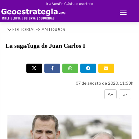
Ir a Versión Clásica o escritorio
Toggle 
EDITORIALES ANTIGUOS
La saga/fuga de Juan Carlos I
07 de agosto de 2020, 11:58h
A+
a-