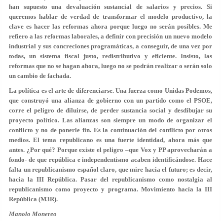
han supuesto una devaluación sustancial de salarios y precios. Si
queremos hablar de verdad de transformar el modelo productivo, la
clave es hacer las reformas ahora porque luego no serán posibles. Me
refiero a las reformas laborales, a definir con precisión un nuevo modelo
industrial y sus concreciones programáticas, a conseguir, de una vez por
todas, un sistema fiscal justo, redistributivo y eficiente. Insisto, las
reformas que no se hagan ahora, luego no se podrán realizar o serán solo
un cambio de fachada.
La política es el arte de diferenciarse. Una fuerza como Unidas Podemos,
que construyó una alianza de gobierno con un partido como el PSOE,
corre el peligro de diluirse, de perder sustancia social y desdibujar su
proyecto político. Las alianzas son siempre un modo de organizar el
conflicto y no de ponerle fin. Es la continuación del conflicto por otros
medios. El tema republicano es una fuerte identidad, ahora más que
antes. ¿Por qué? Porque existe el peligro –que Vox y PP aprovecharán a
fondo- de que república e independentismo acaben identificándose. Hace
falta un republicanismo español claro, que mire hacia el futuro; es decir,
hacia la III República. Pasar del republicanismo como nostalgia al
republicanismo como proyecto y programa. Movimiento hacía la III
República (M3R).
Manolo Monereo