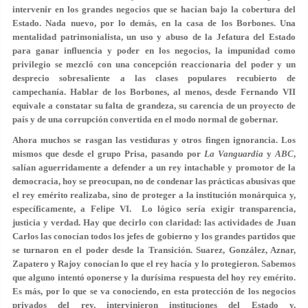
intervenir en los grandes negocios que se hacían bajo la cobertura del
Estado. Nada nuevo, por lo demás, en la casa de los Borbones. Una
mentalidad patrimonialista, un uso y abuso de la Jefatura del Estado
para ganar influencia y poder en los negocios, la impunidad como
privilegio se mezcló con una concepción reaccionaria del poder y un
desprecio sobresaliente a las clases populares recubierto de
campechanía. Hablar de los Borbones, al menos, desde Fernando VII
equivale a constatar su falta de grandeza, su carencia de un proyecto de
país y de una corrupción convertida en el modo normal de gobernar.
Ahora muchos se rasgan las vestiduras y otros fingen ignorancia. Los
mismos que desde el grupo Prisa, pasando por
La Vanguardia
y
ABC
,
salían aguerridamente a defender a un rey intachable y promotor de la
democracia, hoy se preocupan, no de condenar las prácticas abusivas que
el rey emérito realizaba, sino de proteger a la institución monárquica y,
específicamente, a Felipe VI. Lo lógico sería exigir transparencia,
justicia y verdad. Hay que decirlo con claridad: las actividades de Juan
Carlos las conocían todos los jefes de gobierno y los grandes partidos que
se turnaron en el poder desde la Transición. Suarez, González, Aznar,
Zapatero y Rajoy conocían lo que el rey hacía y lo protegieron. Sabemos
que alguno intentó oponerse y la durísima respuesta del hoy rey emérito.
Es más, por lo que se va conociendo, en esta protección de los negocios
privados del rey, intervinieron instituciones del Estado y,