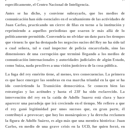
específicamente, el Centro Nacional de Inteligencia.
Antes se ha dicho, y conviene subrayarlo, que los medios de
comunicación han sido esenciales en el ocultamiento de las actividades de
Juan Carlos, practicando un cierre de filas en torno a la institución y
reprimiendo a aquellos periodistas que osaron ir más allá de lo
políticamente permitido. Convendría no olvidar un dato para los tiempos
que vienen: lo que ha destapado los negocios sucios del Rey no ha sido tal
o cual señora, tal o cual inspector de policía encarcelado, sino las
dimensiones de una corrupción que terminó llegando a los medios de
comunicación internacionales y autoridades judiciales de algún Estado,
como Suiza, nada proclives a una visión justiciera de la cosa pública.
La fuga del rey emérito tiene, al menos, tres consecuencias. La primera
es que hace emerger las sombras en esa marcha triunfal en la que se ha
ido convirtiendo la Transición democrática. Se conocen bien las
estrategias y las actitudes y hasta el 23F ha sido esclarecido. La
intervención del rey en la caída de Adolfo Suarez está clara y hace
aparecer una paradoja que irá creciendo en el tiempo. Me refiero a que
el rey ganó legitimidad por unos sucesos que, en gran parte, él
contribuyó a provocar; que hoy los monárquicos y la derecha reclamen
la figura de Adolfo Suárez, es algo más que una mentira histórica: Juan
Carlos, en medio de una grave crisis en la UCD, fue quien forzó, en