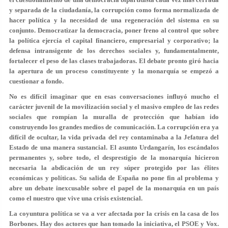
y separada de la ciudadanía, la corrupción como forma normalizada de
hacer política y la necesidad de una regeneración del sistema en su
conjunto. Democratizar la democracia, poner freno al control que sobre
la política ejercía el capital financiero, empresarial y corporativo; la
defensa intransigente de los derechos sociales y, fundamentalmente,
fortalecer el peso de las clases trabajadoras. El debate pronto giró hacia
la apertura de un proceso constituyente y la monarquía se empezó a
cuestionar a fondo.
No es difícil imaginar que en esas conversaciones influyó mucho el
carácter juvenil de la movilización social y el masivo empleo de las redes
sociales que rompían la muralla de protección que habían ido
construyendo los grandes medios de comunicación. La corrupción era ya
difícil de ocultar, la vida privada del rey contaminaba a la Jefatura del
Estado de una manera sustancial. El asunto Urdangarín, los escándalos
permanentes y, sobre todo, el desprestigio de la monarquía hicieron
necesaria la abdicación de un rey súper protegido por las élites
económicas y políticas. Su salida de España no pone fin al problema y
abre un debate inexcusable sobre el papel de la monarquía en un país
como el nuestro que vive una crisis existencial.
La coyuntura política se va a ver afectada por la crisis en la casa de los
Borbones. Hay dos actores que han tomado la iniciativa, el PSOE y Vox.