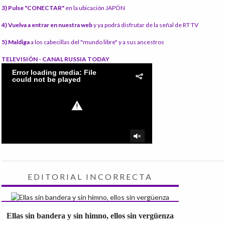
3) Pulse "CONECTAR"
en la ubicación JAPÓN
4) Vuelva a entrar en nuestra web
y ya podrá disfrutar de la señal de RT TV
5) Maldiga
a los cabecillas del "mundo libre" y a sus ancestros
TELEVISIÓN - CANAL RUSSIA TODAY
EDITORIAL INCORRECTA
Ellas sin bandera y sin himno, ellos sin vergüenza