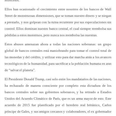
retrocesos.
Ellos han ocasionado el crecimiento entre nosotros de los bancos de Wall
Street de monstruosas dimensiones, que se toman nuestro dinero y se niegan
a prestarlo, y nos golpean con la ruina recurrente por sus especulaciones sin
control. Ellos dominan nuestro banco central, el cual siempre reembolsa sus
pérdidas a estos monstruos, pero nunca nos reembolsa las nuestras.
Estos abusos amenazan ahora a todas las naciones soberanas: un grupo
global de bancos centrales está maniobrando para tomar el control total de
las monedas y del crédito, y utilizar esto para dar marcha atrás a los avances
tecnológicos de la humanidad, para sacrificar a la población humana en aras
de “salvar el planeta”.
El Presidente Donald Trump, casi solo entre los mandatarios de las naciones,
ha rechazado de manera consciente por completo esta dictadura de los
bancos centrales sobre sus gobiernos soberanos, y ha retirado a Estados
Unidos del Acuerdo Climático de París, que es un arma mayor de esto. Este
acuerdo de 2015 fue planificado por el heredero real británico, Carlos
príncipe de Gales, y sus amigos cercanos y colaboradores, el ex gobernador