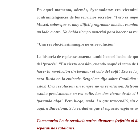
En aquel momento, además, Syromolotov era viceministr
contrainteligencia de los servicios secretos. “
Pero
es impo
Moscú, sabes que es muy difícil programar muchas reunione
un lado a otro. No había tiempo material para hacer esa re
“Una revolución sin sangre no es revolución”
La historia de espías se sustenta también en el hecho de 
del ‘procés’. “En cierta ocasión, cuando saqué el tema de
hacer la revolución sin levantar el culo del sofá’
. Esa es la
pero Rusia no lo entiende. Sergei me dijo sobre Cataluña:
estos! Una revolución sin sangre no es revolución. Artyo
estaba precisamente en esa calle. Los dos vieron desde el
‘pasando algo’. Pero luego, nada.
Lo que trascendió, sin 
aquí, a Barcelona. Y la verdad es que el supuesto espía es 
Comentario:
Lo de
revolucionarios divaneros
(referido al d
separatistas catalanes
.