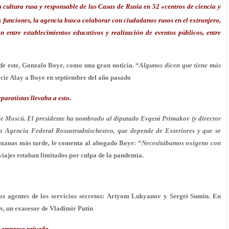
 cultura rusa y responsable de las Casas de Rusia en 52 «centros de ciencia y
s funciones, la agencia busca colaborar con ciudadanos rusos en el extranjero,
 entre establecimientos educativos y realización de eventos públicos, entre
e este, Gonzalo Boye, como una gran noticia. “
Algunos dicen que tiene más
decir Alay a Boye en septiembre del año pasado
eparatistas llevaba a esto.
e Moscú. El presidente ha nombrado al diputado Evgeni Primakov (y director
la Agencia Federal Rossotrudnischestvo, que depende de Exteriores y que se
emanas más tarde, le comenta al abogado Boye: “
Necesitábamos oxígeno con
viajes estaban limitados por culpa de la pandemia.
os agentes de los servicios secretos: Artyom Lukyanov y Sergei Sumin. En
ov, un exasesor de Vladimir Putin
a empresa privada.