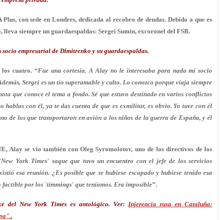
Plus, con sede en Londres, dedicada al recobro de deudas. Debido a que es
o, lleva siempre un guardaespaldas: Sergei Sumin, excoronel del FSB.
 socio empresarial de Dimitrenko y su guardaespaldas.
los cuatro. “
Fue una cortesía.
A Alay no le interesaba para nada mi socio
 Además, Sergei es un tío superamable y culto. Lo conozco porque viaja siempre
 nota que conoce el tema a fondo. Sé que estuvo destinado en varios conflictos
o hablas con él, ya te das cuenta de que es exmilitar, es obvio. Yo tuve con él
no de los que transportaron en avión a los niños de la guerra de España, y él
UE, Alay se vio también con Oleg Syromolotov, uno de los directivos de los
'New York Times' saque que tuvo un encuentro con el jefe de los servicios
istió esa reunión.
¿Es posible que se hubiese escapado y hubiese tenido esa
 factible por los 'timmings' que teníamos. Era imposible
”.
ke del New York Times es antológico. Ver:
Injerencia rusa en Cataluña:
opa"
.