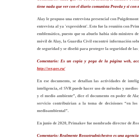
tiene nada que ver con el diario comunista Pravda y si con 
Alay le propuso una entrevista presencial con Puigdemont
entrevista al ya 'expresident'. Esto fue la reunión con Pr
emblemático, puesto que su abuelo había sido ministro de A
móvil de Alay, la Guardia Civil encontró información sobr
de seguridad y se diseñó para proteger la seguridad de las
Comentario:
Es un copia y pega de la página web, acce
http://svr.gov.ru/
En ese documento, se detallan las actividades de inteli
inteligencia, el SVR puede hacer uso de métodos y medios 
y el medio ambiente”, dice el documento en poder de Alay.
servicio contribuirían a la toma de decisiones “en los c
medioambiental”.
En junio de 2020, Primakov fue nombrado director de
Ros
Comentario:
Realmente
Rossotrudnichestvo
es una agencia