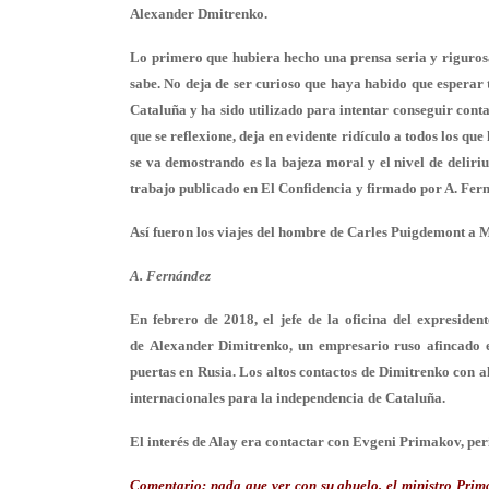
Alexander Dmitrenko.
Lo primero que hubiera hecho una prensa seria y rigurosa
sabe. No deja de ser curioso que haya habido que esperar 
Cataluña y ha sido utilizado para intentar conseguir conta
que se reflexione, deja en evidente ridículo a todos los qu
se va demostrando es la bajeza moral y el nivel de deliri
trabajo publicado en El Confidencia y firmado por A. Fer
Así fueron los viajes del hombre de Carles Puigdemont a 
A. Fernández
En febrero de 2018, el jefe de la oficina del expresid
de Alexander Dimitrenko, un empresario ruso afincado e
puertas en Rusia. Los altos contactos de Dimitrenko con a
internacionales para la independencia de Cataluña.
El interés de Alay era contactar con Evgeni Primakov, per
Comentario:
nada que ver con su abuelo, el ministro Prim