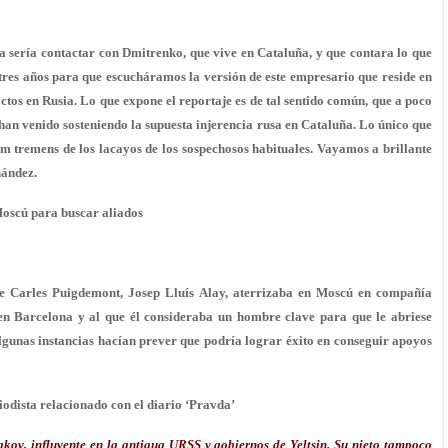
 sería contactar con Dmitrenko, que vive en Cataluña, y que contara lo que
tres años para que escucháramos la versión de este empresario que reside en
ctos en Rusia. Lo que expone el reportaje es de tal sentido común, que a poco
e han venido sosteniendo la supuesta injerencia rusa en Cataluña. Lo único que
um tremens de los lacayos de los sospechosos habituales. Vayamos a brillante
nández.
Moscú para buscar aliados
ente Carles Puigdemont, Josep Lluís Alay, aterrizaba en Moscú en compañía
n Barcelona y al que él consideraba un hombre clave para que le abriese
lgunas instancias hacían prever que podría lograr éxito en conseguir apoyos
iodista relacionado con el diario ‘Pravda’
akov, influyente en la antigua URSS y gobiernos de Yeltsin. Su nieto tampoco