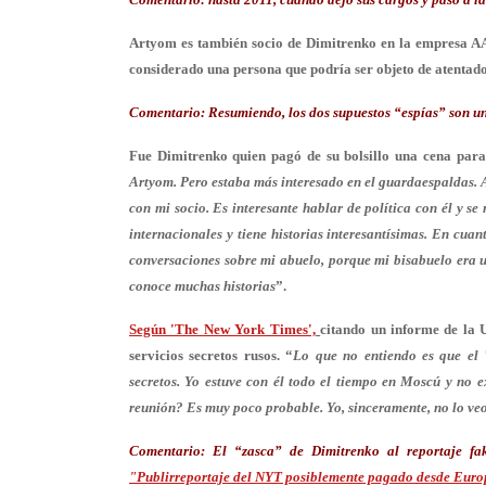
Artyom es también socio de Dimitrenko en la empresa AA 
considerado una persona que podría ser objeto de atentad
Comentario:
Resumiendo, los dos supuestos “espías” son un
Fue Dimitrenko quien pagó de su bolsillo una cena para 
Artyom. Pero estaba más interesado en el guardaespaldas
.
con mi socio. Es interesante hablar de política con él y se
internacionales y tiene historias interesantísimas. En cuant
conversaciones sobre mi abuelo, porque mi bisabuelo era u
conoce muchas historias
”.
Según 'The New York Times',
citando un informe de la 
servicios secretos rusos. “
Lo que no entiendo es que el 
secretos.
Yo estuve con él todo el tiempo en Moscú y no ex
reunión? Es muy poco probable. Yo, sinceramente, no lo veo
Comentario:
El “zasca” de Dimitrenko al reportaje fa
"Publirreportaje del NYT posiblemente pagado desde Eur