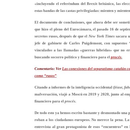
«incluyendo el referéndum del Brexit británico, las elec
estas bandas de las castas privilegiadas: mienten y miente
El documento de conclusiones, que ahora debe ser sometid
que hizo el pleno del Eurocámara, el pasado 16 de septiem
secretos rusos, después de que el
New York Times
sacara u
jefe de gabinete de Carles Puigdemont, con supuestos “
vinculados a las llamadas «guerras híbridas» que no e
buscando socorro político y financiero para el
procés
.
Comentario:
Ver
Las conexiones del separatismo catalán co
como “rusos”
Citando a informes de la inteligencia occidental (
léase, fa
malversación, viajó a Moscú en 2019 y 2020, junto al e
financiero para el
procés
.
De todo esto ya hemos escrito bastante y desmontado una p
roban a los ciudadanos europeos. No merece la pena. La 
entrevista al gran protagonista de esos “encuentros” e