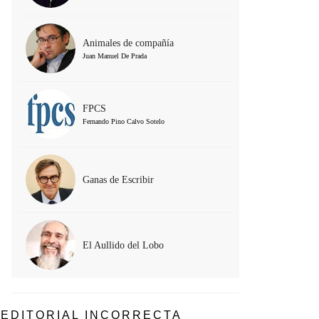
Animales de compañía
Juan Manuel De Prada
FPCS
Fernando Pino Calvo Sotelo
Ganas de Escribir
El Aullido del Lobo
EDITORIAL INCORRECTA