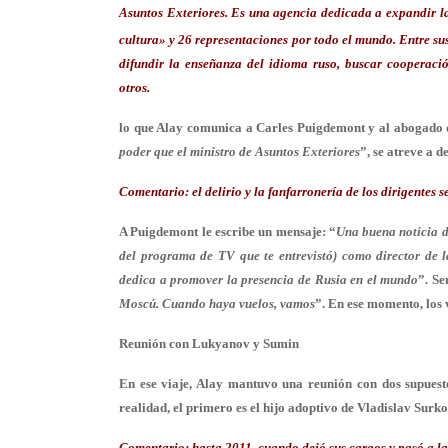
Asuntos Exteriores. Es una agencia dedicada a expandir la
cultura» y 26 representaciones por todo el mundo.
Entre su
difundir la enseñanza del
idioma ruso, buscar cooperación
otros.
lo que Alay comunica a Carles Puigdemont y al abogado d
poder que el ministro de Asuntos Exteriores
”, se atreve a 
Comentario:
el delirio y la fanfarronería de los dirigentes s
A Puigdemont le escribe un mensaje: “
Una buena noticia d
del programa de TV que te entrevistó) como director de 
dedica a promover la presencia de Rusia en el mundo
”. S
Moscú. Cuando haya vuelos, vamos
”. En ese momento, los 
Reunión con Lukyanov y Sumin
En ese viaje, Alay mantuvo una reunión con dos supuest
realidad, el primero es el hijo adoptivo de Vladislav Surk
Comentario:
hasta 2011, cuando dejó sus cargos y pasó a l