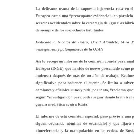
La delirante trama de la supuesta injerencia rusa en e
Europeo
como una “preocupante evidencia”, en paralelo a 
secretos occidentales sobre la estrategia de «guerras híb
de siempre de los sospechosos habituales.
Dedicado a Nicolás de Pedro, David Alandete, Mira Mi
vendepatrias y palanganeros de la OTAN
Así lo recoge un informe de la comisión creada para anal
Europea
(INGE), que ha sido de nuevo presentado como p
antirusa)
después de más de un año de trabajo. Realme
significativo para sostener el cuento. Se limita a adver
catalanes y oficiales rusos y pide, por tanto, “reclama que
seguir “investigando” para poder seguir dando la matraca
guerra mediática contra Rusia.
El informe de esta comisión especial, paso previo a un
siguen cobrando nóminas de escándalo) y que fijará e
«interferencia y la manipulación en las redes» de
Rusi