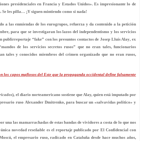
ciones presidenciales en
Francia
y
Estados Unidos
». Es impresionante lo de
n. Se les pilla… ¡Y siguen mintiendo como si nada!
o a las enmiendas de los eurogrupos, refuerza y da contenido a la petición
bre, para que se investigaran los lazos del independentismo y los servicios
n publirreportaje “fake” con los presuntos contactos de
Josep Lluís Alay
, ex
mandos de los servicios secretos rusos” que no eran tales, funcionarios
ran tales y conocidos miembros del crimen organizado que no eran rusos,
n los capos mafiosos del Este que la propaganda occidental define falsamente
bricados
), el diario norteamericano sostiene que Alay, quien está imputado por
mpresario ruso
Alexander Dmitrenko
, para buscar un «salvavidas político» y
or una las mamarrachadas de estas bandas de vividores a costa de lo que nos
única novedad reseñable es el reportaje publicado por El Confidencial con
n Moscú, el empresario ruso, radicado en Cataluña desde hace muchos años,