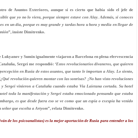
o de Asuntos Exteriores, aunque sí es cierto que había sido el jefe de
sible que yo no lo viera, porque siempre estuve con Alay.
Además, si conoces
s en un día, porque es muy grande y tardas hora u hora y media en llegar de
unión
”, insiste Dimitrenko.
que Lukyanov y Sumin igualmente viajaron a Barcelona en plena efervescencia
 Cataluña, Sergei me respondió: ‘
Estos revolucionarios divaneros, que quieren
 percepción en Rusia de estos asuntos, que tanto le importan a Alay. Lo siento,
 ‘¿Qué revolución quieren montar con las sonrisas? ¡No han visto revoluciones
m y Sergei vinieron a Cataluña cuando estaba Via Laietana cortada. Su hotel
 hotel toda la manifestación y Sergei estaba emocionado pensando que estaba
embargo, es que desde fuera eso se ve como que un espía o exespía ha venido
un señor que escolta a Artyom
”, relata Dimitrenko.
iván de los psicoanalistas) es la mejor aportación de Rusia para entender a los