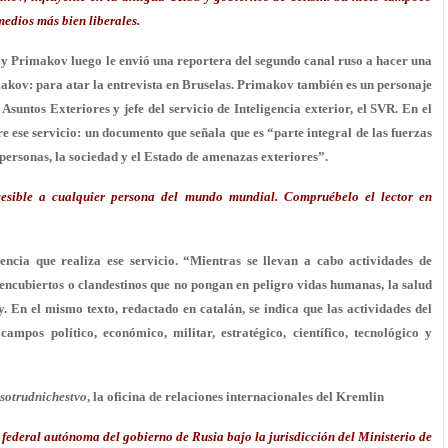
medios más bien liberales.
 y Primakov luego le envió una reportera del segundo canal ruso a hacer una
imakov: para atar la entrevista en Bruselas. Primakov también es un personaje
suntos Exteriores y jefe del servicio de Inteligencia exterior, el SVR. En el
e ese servicio: un documento que señala que es “parte integral de las fuerzas
 personas, la sociedad y el Estado de amenazas exteriores”.
sible a cualquier persona del mundo mundial. Compruébelo el lector en
gencia que realiza ese servicio. “Mientras se llevan a cabo actividades de
encubiertos o clandestinos que no pongan en peligro vidas humanas, la salud
 En el mismo texto, redactado en catalán, se indica que las actividades del
ampos político, económico, militar, estratégico, científico, tecnológico y
sotrudnichestvo
, la oficina de relaciones internacionales del Kremlin
 federal autónoma del
gobierno de Rusia bajo la jurisdicción del
Ministerio de