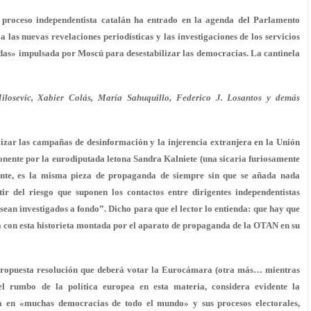
l proceso independentista catalán ha entrado en la agenda del
Parlamento
las nuevas revelaciones periodísticas y las investigaciones de los servicios
ridas» impulsada por
Moscú
para desestabilizar las democracias. La cantinela
losevic, Xabier Colás, María Sahuquillo, Federico J. Losantos y demás
izar las campañas de desinformación y la injerencia extranjera en la
Unión
onente por la eurodiputada letona
Sandra Kalniete
(una sicaria furiosamente
nte, es la misma pieza de propaganda de siempre sin que se añada nada
tir del riesgo que suponen los contactos entre dirigentes independentistas
 sean investigados a fondo”. Dicho para que el lector lo entienda: que hay que
 con esta historieta montada por el aparato de propaganda de la OTAN en su
a propuesta resolución que deberá votar la Eurocámara (otra más… mientras
l rumbo de la política europea en esta materia, considera evidente la
a
en «muchas democracias de todo el mundo» y sus procesos electorales,